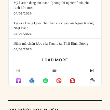
Mỹ Latinh đang trở thành “phòng thí nghiệm” của phe
cánh hữu mới
04/08/2026
Tại sao Trung Quốc phủ nhận cuộc gặp với Ngoại trưởng
Nhật Bản?
04/08/2026
Điểm mù chiến lược của Trump tại Thái Bình Dương
03/08/2026
LOAD MORE
PREVIOUS
SHOW
NEXT
EPISODE
EPISODES
EPISO
Show
LIST
Podcast
Informat