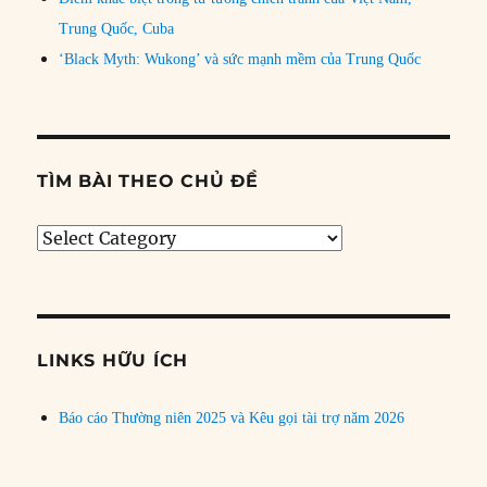
Trung Quốc, Cuba
‘Black Myth: Wukong’ và sức mạnh mềm của Trung Quốc
TÌM BÀI THEO CHỦ ĐỀ
Tìm
bài
theo
chủ
đề
LINKS HỮU ÍCH
Báo cáo Thường niên 2025 và Kêu gọi tài trợ năm 2026