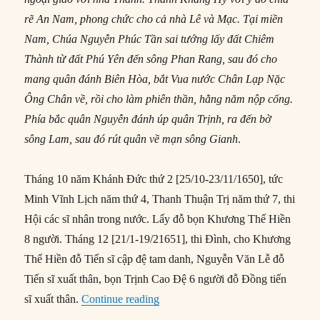
rẽ An Nam, phong chức cho cả nhà Lê và Mạc. Tại miền
Nam, Chúa Nguyễn Phúc Tần sai tướng lấy đất Chiêm
Thành từ đất Phú Yên đến sông Phan Rang, sau đó cho
mang quân đánh Biên Hòa, bắt Vua nước Chân Lạp Nặc
Ông Chân về, rồi cho làm phiên thần, hằng năm nộp cống.
Phía bắc quân Nguyễn đánh úp quân Trịnh, ra đến bờ
sông Lam, sau đó rút quân về mạn sông Gianh
.
Tháng 10 năm Khánh Đức thứ 2 [25/10-23/11/1650], tức
Minh Vĩnh Lịch năm thứ 4, Thanh Thuận Trị năm thứ 7, thi
Hội các sĩ nhân trong nước. Lấy đỗ bọn Khương Thế Hiền
8 người. Tháng 12 [21/1-19/21651], thi Đình, cho Khương
Thế Hiền đỗ Tiến sĩ cập đệ tam danh, Nguyễn Văn Lễ đỗ
Tiến sĩ xuất thân, bọn Trịnh Cao Đệ 6 người đỗ Đồng tiến
“Vua Lê Thần Tông lên ngôi lần th
sĩ xuất thân.
Continue reading