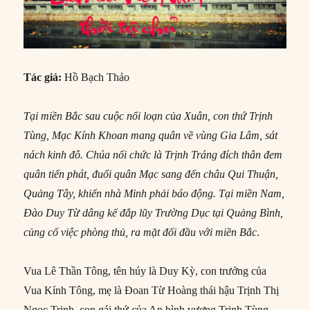
Tác giả:
Hồ Bạch Thảo
Tại miền Bắc sau cuộc nổi loạn của Xuân, con thứ Trịnh
Tùng, Mạc Kính Khoan mang quân về vùng Gia Lâm, sát
nách kinh đô. Chúa nối chức là Trịnh Tráng đích thân đem
quân tiến phát, đuổi quân Mạc sang đến châu Qui Thuận,
Quảng Tây, khiến nhà Minh phải báo động. Tại miền Nam,
Đào Duy Từ dâng kế đắp lũy Trường Dục tại Quảng Bình,
củng cố việc phòng thủ, ra mặt đối đầu với miền Bắc
.
Vua Lê Thần Tông, tên húy là Duy Kỳ, con trưởng của
Vua Kính Tông, mẹ là Đoan Từ Hoàng thái hậu Trịnh Thị
Ngọc Trinh, con gái thứ của An bình vương Trịnh Tùng.