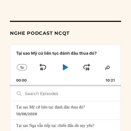
NGHE PODCAST NCQT
Audio
Player
Tại sao Mỹ cứ liên tục đánh đâu thua đó?
1
X
SKIP
PLAY
JUMP
CHANGE
SHARE
PLAYBACK
THIS
BACKWARD
PAUSE
FORWARD
00:00
RATE
10:21
EPISOD
Search
Episodes
Tại sao Mỹ cứ liên tục đánh đâu thua đó?
10/08/2026
Tại sao Nga vẫn tiếp tục chiến đấu dù suy yếu?