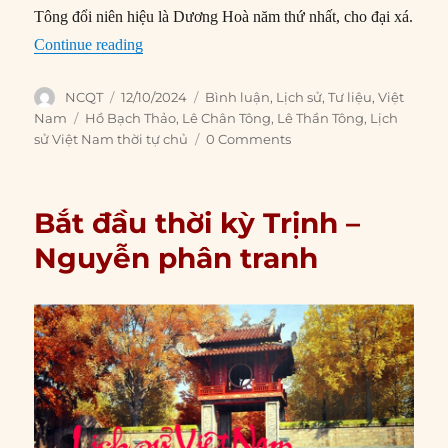
Tông đổi niên hiệu là Dương Hoà năm thứ nhất, cho đại xá.
“Đại Việt dưới thời Lê Thần Tông và Lê Chân 
Continue reading
Author
Posted
Categories
NCQT
12/10/2024
Bình luận
,
Lịch sử
,
Tư liệu
,
Việt
on
Tags
Nam
Hồ Bạch Thảo
,
Lê Chân Tông
,
Lê Thần Tông
,
Lịch
sử Việt Nam thời tự chủ
0 Comments
Bắt đầu thời kỳ Trịnh –
Nguyễn phân tranh