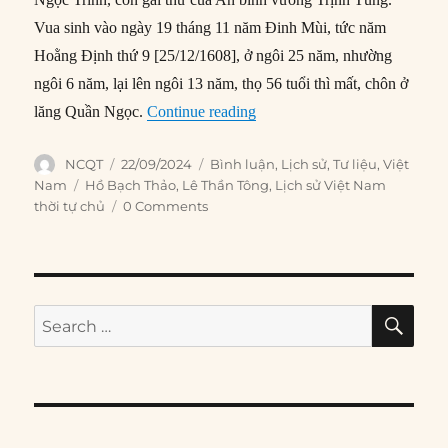
Vua sinh vào ngày 19 tháng 11 năm Đinh Mùi, tức năm
Hoằng Định thứ 9 [25/12/1608], ở ngôi 25 năm, nhường
ngôi 6 năm, lại lên ngôi 13 năm, thọ 56 tuổi thì mất, chôn ở
“Bắt đầu thời kỳ Trịnh – Ngu
lăng Quần Ngọc.
Continue reading
Author
Posted
Categories
NCQT
22/09/2024
Bình luận
,
Lịch sử
,
Tư liệu
,
Việt
on
Tags
Nam
Hồ Bạch Thảo
,
Lê Thần Tông
,
Lịch sử Việt Nam
thời tự chủ
0 Comments
SE
Search
for: