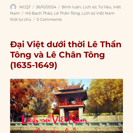
Author
Posted
Categories
NCQT
26/10/2024
Bình luận
,
Lịch sử
,
Tư liệu
,
Việt
on
Tags
Nam
Hồ Bạch Thảo
,
Lê Thần Tông
,
Lịch sử Việt Nam
thời tự chủ
0 Comments
Đại Việt dưới thời Lê Thần
Tông và Lê Chân Tông
(1635-1649)