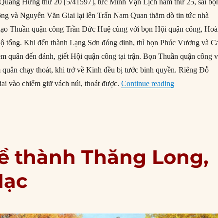
Quang Hưng thứ 20 [5/41597], tức Minh Vạn Lịch năm thứ 25, sai bọ
g và Nguyễn Văn Giai lại lên Trấn Nam Quan thăm dò tin tức nhà
đạo Thuần quận công Trần Đức Huệ cùng với bọn Hội quận công, Ho
ộ tống. Khi đến thành Lạng Sơn đóng dinh, thì bọn Phúc Vương và C
em quân đến đánh, giết Hội quận công tại trận. Bọn Thuần quận công 
uân chạy thoát, khi trở về Kinh đều bị tước binh quyền. Riêng Đỗ
“Vua Lê Thế T
 vào chiếm giữ vách núi, thoát được.
Continue reading
ề thành Thăng Long,
Mạc