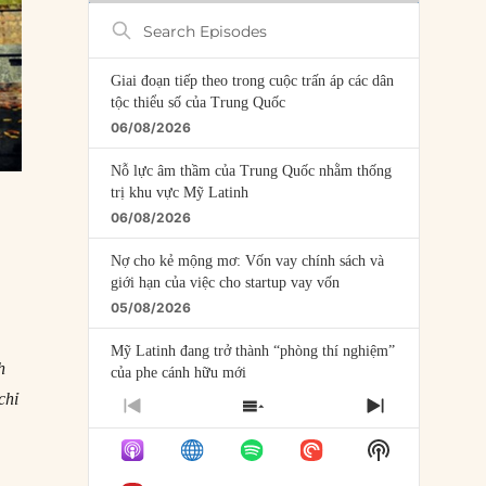
Search
Episodes
Giai đoạn tiếp theo trong cuộc trấn áp các dân
tộc thiểu số của Trung Quốc
06/08/2026
Nỗ lực âm thầm của Trung Quốc nhằm thống
trị khu vực Mỹ Latinh
06/08/2026
Nợ cho kẻ mộng mơ: Vốn vay chính sách và
giới hạn của việc cho startup vay vốn
05/08/2026
Mỹ Latinh đang trở thành “phòng thí nghiệm”
h
của phe cánh hữu mới
04/08/2026
hỉ
PREVIOUS
SHOW
NEXT
EPISODE
EPISODES
EPISODE
Tại sao Trung Quốc phủ nhận cuộc gặp với
Show
LIST
Ngoại trưởng Nhật Bản?
Podcast