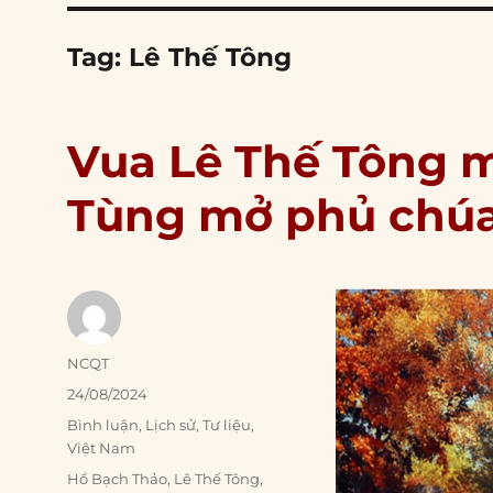
Tag:
Lê Thế Tông
Vua Lê Thế Tông mấ
Tùng mở phủ chú
Author
NCQT
Posted
24/08/2024
on
Categories
Bình luận
,
Lịch sử
,
Tư liệu
,
Việt Nam
Tags
Hồ Bạch Thảo
,
Lê Thế Tông
,