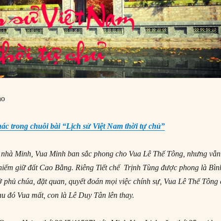
ảo
hác trong chuỗi bài “Lịch sử Việt Nam thời tự chủ”
ới nhà Minh, Vua Minh ban sắc phong cho Vua Lê Thế Tông, nhưng vẫn
iếm giữ đất Cao Bằng. Riêng Tiết chế Trịnh Tùng được phong là Bìn
hủ chúa, đặt quan, quyết đoán mọi việc chính sự, Vua Lê Thế Tông c
au đó Vua mất, con là Lê Duy Tân lên thay.