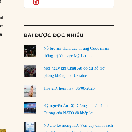
Informatio
04/08/2026
n
Điểm mù chiến lược của Trump tại Thái Bình
ành
Dương
03/08/2026
ao
và
BÀI ĐƯỢC ĐỌC NHIỀU
Đặt cược vào thất bại: Các quỹ đầu tư mạo
hiểm quốc gia và khía cạnh chính trị của vốn
rủi ro
Nỗ lực âm thầm của Trung Quốc nhằm
ông mất, Tiết chế Trịnh Tùng mở phủ chúa”
02/08/2026
thống trị khu vực Mỹ Latinh
Làm thế nào để kết thúc Chiến tranh Iran?
Mối nguy khi Châu Âu do dự hỗ trợ
01/08/2026
phòng không cho Ukraine
Chiến lược kế tiếp của Bắc Kinh ở Biển Đông
Thế giới hôm nay: 06/08/2026
31/07/2026
Trật tự thế giới mới: Các nước nhỏ sẽ luôn
Kỷ nguyên Ấn Độ Dương - Thái Bình
phải chịu đựng?
Dương của NATO đã khép lại
30/07/2026
Nợ cho kẻ mộng mơ: Vốn vay chính sách
LOAD MORE