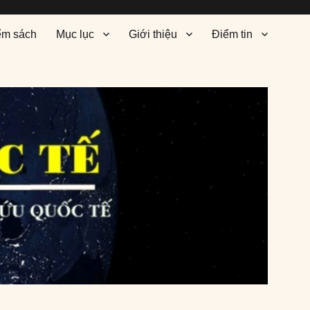
ểm sách
Mục lục
Giới thiệu
Điểm tin