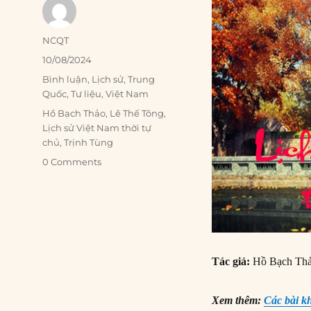
Author
NCQT
Posted
10/08/2024
on
Categories
Bình luận
,
Lịch sử
,
Trung
Quốc
,
Tư liệu
,
Việt Nam
Tags
Hồ Bạch Thảo
,
Lê Thế Tông
,
Lịch sử Việt Nam thời tự
chủ
,
Trịnh Tùng
0 Comments
Tác giả:
Hồ Bạch Th
Xem thêm:
Các bài k