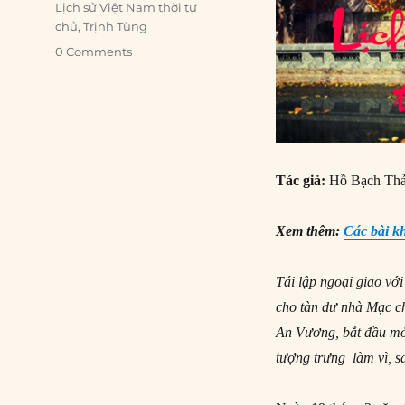
Lịch sử Việt Nam thời tự
chủ
,
Trịnh Tùng
0 Comments
Tác giả:
Hồ Bạch Th
Xem thêm:
Các bài k
Tái lập ngoại giao v
cho tàn dư nhà Mạc ch
An Vương, bắt đầu mở p
tượng trưng làm vì, s