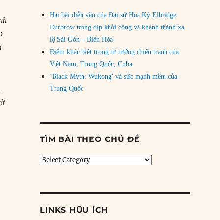
Hai bài diễn văn của Đại sứ Hoa Kỳ Elbridge
ánh
Durbrow trong dịp khởi công và khánh thành xa
n
lộ Sài Gòn – Biên Hòa
m
Điểm khác biệt trong tư tưởng chiến tranh của
Việt Nam, Trung Quốc, Cuba
‘Black Myth: Wukong’ và sức mạnh mềm của
,
Trung Quốc
ử
TÌM BÀI THEO CHỦ ĐỀ
Tìm
bài
theo
chủ
đề
LINKS HỮU ÍCH