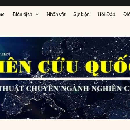
me
Biên dịch
Nhân vật
Sự kiện
Hỏi-Đáp
Đi