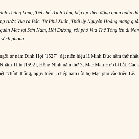
ành Thăng Long, Tiết chế Trịnh Tùng tiếp tục điều động quan quân đ
ùng rước Vua ra Bắc. Từ Phú Xuân, Thái úy Nguyễn Hoàng mang quâ
n quân Mạc tại Sơn Nam, Hải Dương, rồi phò Vua Thế Tông lên ải Na
 sách phong.
gôi từ năm Đinh Hợi [1527], đặt niên hiệu là Minh Đức năm thứ nhất
 Nhâm Thìn [1592], Hồng Ninh năm thứ 3, Mạc Mậu Hợp bị bắt. Các s
iệt “chính thống, ngụy triều”, chép năm đời họ Mạc phụ vào triều Lê.
Lê Thế Tông về thành Thăng Long, dẹp tàn tích nhà Mạc”