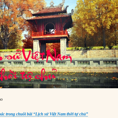
ảo
hác trong chuỗi bài “Lịch sử Việt Nam thời tự chủ”