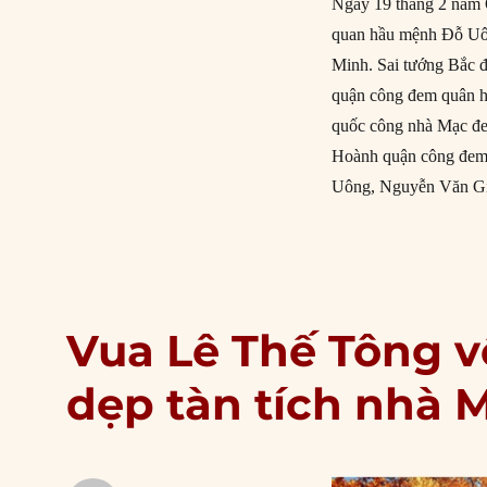
Ngày 19 tháng 2 năm 
quan hầu mệnh Đỗ Uôn
Minh. Sai tướng Bắc 
quận công đem quân h
quốc công nhà Mạc đ
Hoành quận công đem q
Uông, Nguyễn Văn Giai
Vua Lê Thế Tông v
dẹp tàn tích nhà 