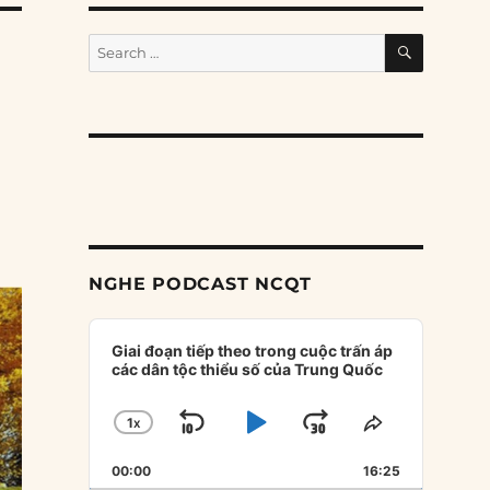
SEARCH
Search
for:
NGHE PODCAST NCQT
Audio
Player
Giai đoạn tiếp theo trong cuộc trấn áp
các dân tộc thiểu số của Trung Quốc
1
X
SKIP
PLAY
JUMP
CHANGE
SHARE
PLAYBACK
THIS
BACKWARD
PAUSE
FORWARD
00:00
RATE
16:25
EPISODE