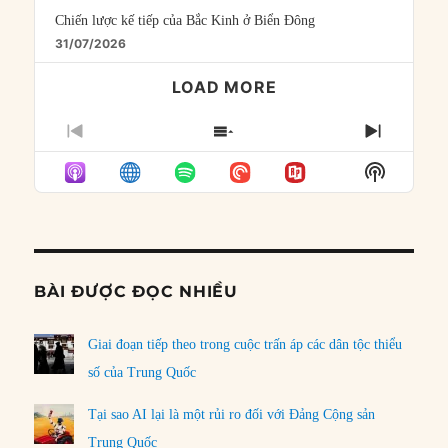
Chiến lược kế tiếp của Bắc Kinh ở Biển Đông
31/07/2026
LOAD MORE
PREVIOUS
SHOW
NEXT
EPISODE
EPISODES
EPISO
Show
LIST
Podcast
Informat
BÀI ĐƯỢC ĐỌC NHIỀU
Giai đoạn tiếp theo trong cuộc trấn áp các dân tộc thiểu
số của Trung Quốc
Tại sao AI lại là một rủi ro đối với Đảng Cộng sản
Trung Quốc