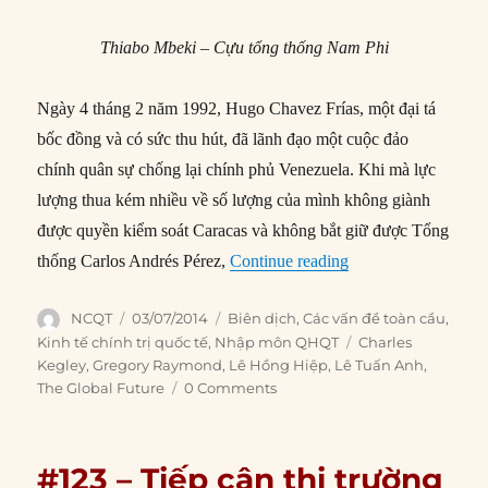
Thiabo Mbeki – Cựu tổng thống Nam Phi
Ngày 4 tháng 2 năm 1992, Hugo Chavez Frías, một đại tá
bốc đồng và có sức thu hút, đã lãnh đạo một cuộc đảo
chính quân sự chống lại chính phủ Venezuela. Khi mà lực
lượng thua kém nhiều về số lượng của mình không giành
được quyền kiểm soát Caracas và không bắt giữ được Tổng
“#180 – Người giàu 
thống Carlos Andrés Pérez,
Continue reading
Author
Posted
Categories
NCQT
03/07/2014
Biên dịch
,
Các vấn đề toàn cầu
,
on
Tags
Kinh tế chính trị quốc tế
,
Nhập môn QHQT
Charles
Kegley
,
Gregory Raymond
,
Lê Hồng Hiệp
,
Lê Tuấn Anh
,
The Global Future
0 Comments
#123 – Tiếp cận thị trường