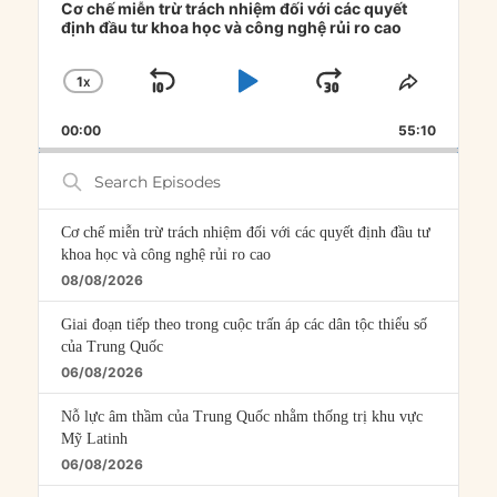
Player
Cơ chế miễn trừ trách nhiệm đối với các quyết
định đầu tư khoa học và công nghệ rủi ro cao
1
X
SKIP
PLAY
JUMP
CHANGE
SHARE
PLAYBACK
THIS
BACKWARD
PAUSE
FORWARD
00:00
RATE
55:10
EPISOD
Search
Episodes
Cơ chế miễn trừ trách nhiệm đối với các quyết định đầu tư
khoa học và công nghệ rủi ro cao
08/08/2026
Giai đoạn tiếp theo trong cuộc trấn áp các dân tộc thiểu số
của Trung Quốc
06/08/2026
Nỗ lực âm thầm của Trung Quốc nhằm thống trị khu vực
Mỹ Latinh
06/08/2026