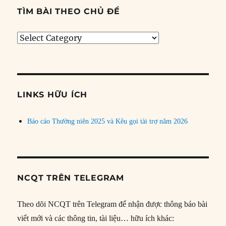
TÌM BÀI THEO CHỦ ĐỀ
Tìm
bài
theo
chủ
đề
LINKS HỮU ÍCH
Báo cáo Thường niên 2025 và Kêu gọi tài trợ năm 2026
NCQT TRÊN TELEGRAM
Theo dõi NCQT trên Telegram để nhận được thông báo bài
viết mới và các thông tin, tài liệu… hữu ích khác: