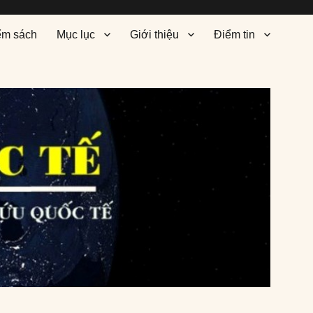
ểm sách
Mục lục
Giới thiệu
Điểm tin