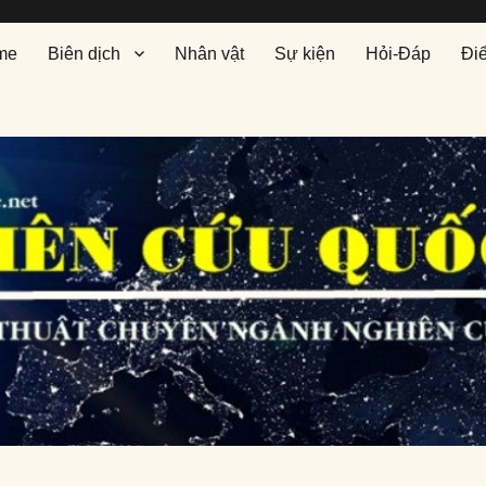
me
Biên dịch
Nhân vật
Sự kiện
Hỏi-Đáp
Đi