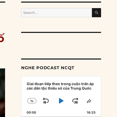
SEARCH
Search
for:
ố
NGHE PODCAST NCQT
Audio
Player
Giai đoạn tiếp theo trong cuộc trấn áp
các dân tộc thiểu số của Trung Quốc
1
X
SKIP
PLAY
JUMP
CHANGE
SHARE
PLAYBACK
THIS
BACKWARD
PAUSE
FORWARD
00:00
RATE
16:25
EPISODE