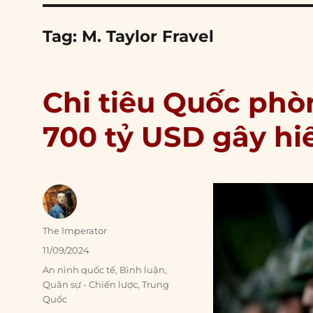
Tag:
M. Taylor Fravel
Chi tiêu Quốc phò
700 tỷ USD gây hi
Author
The Imperator
Posted
11/09/2024
on
Categories
An ninh quốc tế
,
Bình luận
,
Quân sự - Chiến lược
,
Trung
Quốc