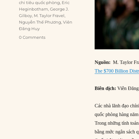
Tags
chi tiêu quốc phòng
,
Eric
Heginbotham
,
George J.
Gilboy
,
M. Taylor Fravel
,
Nguyễn Thế Phương
,
Viên
Đăng Huy
0 Comments
Nguồn:
M. Taylor Fra
The $700 Billion Distr
Biên dịch:
Viên Đăng
Các nhà lãnh đạo chính
quốc phòng hàng năm c
Trong những tính toán
bằng mức ngân sách q