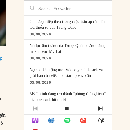
Search
Episodes
Giai đoạn tiếp theo trong cuộc trấn áp các dân
tộc thiểu số của Trung Quốc
06/08/2026
Nỗ lực âm thầm của Trung Quốc nhằm thống
trị khu vực Mỹ Latinh
g:
06/08/2026
Nợ cho kẻ mộng mơ: Vốn vay chính sách và
giới hạn của việc cho startup vay vốn
05/08/2026
Mỹ Latinh đang trở thành “phòng thí nghiệm”
u
của phe cánh hữu mới
04/08/2026
PREVIOUS
SHOW
NEXT
gần
EPISODE
EPISODES
EPISODE
Tại sao Trung Quốc phủ nhận cuộc gặp với
Show
LIST
 ở
Ngoại trưởng Nhật Bản?
Podcast