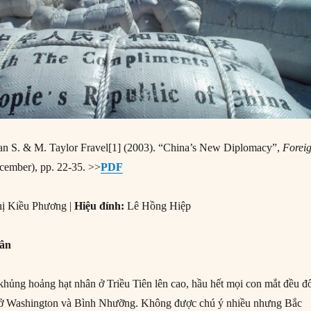
an S. & M. Taylor Fravel[1] (2003). “China’s New Diplomacy”,
Forei
ember), pp. 22-35. >>
PDF
ị Kiều Phương |
Hiệu đính:
Lê Hồng Hiệp
hân
khủng hoảng hạt nhân ở Triều Tiên lên cao, hầu hết mọi con mắt đều đ
 ở Washington và Bình Nhưỡng. Không được chú ý nhiều nhưng Bắc