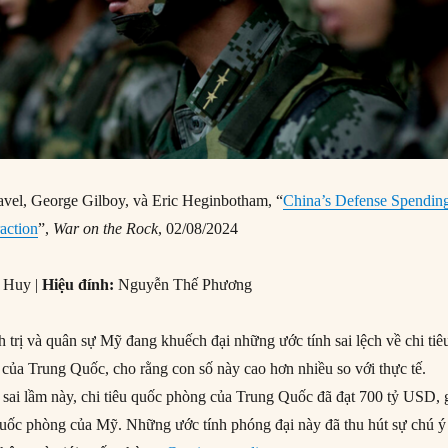
vel, George Gilboy, và Eric Heginbotham, “
China’s Defense Spendin
action
”,
War on the Rock
, 02/08/2024
 Huy |
Hiệu đính:
Nguyễn Thế Phương
 trị và quân sự Mỹ đang khuếch đại những ước tính sai lệch về chi tiê
ủa Trung Quốc, cho rằng con số này cao hơn nhiều so với thực tế.
 sai lầm này, chi tiêu quốc phòng của Trung Quốc đã đạt 700 tỷ USD, 
uốc phòng của Mỹ. Những ước tính phóng đại này đã thu hút sự chú ý