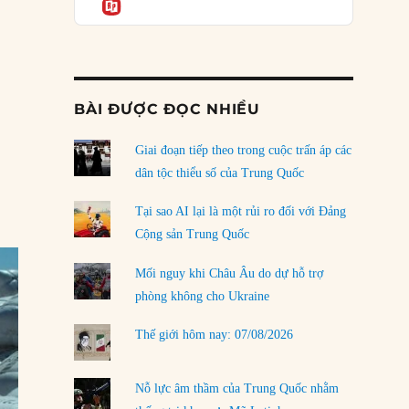
Informatio
04/08/2026
ng Quốc: Con số 700 tỷ USD gây hiểu lầm”
Điểm mù chiến lược của Trump tại Thái Bình
Dương
03/08/2026
BÀI ĐƯỢC ĐỌC NHIỀU
Đặt cược vào thất bại: Các quỹ đầu tư mạo
hiểm quốc gia và khía cạnh chính trị của vốn
rủi ro
Giai đoạn tiếp theo trong cuộc trấn áp các
02/08/2026
dân tộc thiểu số của Trung Quốc
Làm thế nào để kết thúc Chiến tranh Iran?
Tại sao AI lại là một rủi ro đối với Đảng
01/08/2026
Cộng sản Trung Quốc
Chiến lược kế tiếp của Bắc Kinh ở Biển Đông
Mối nguy khi Châu Âu do dự hỗ trợ
31/07/2026
phòng không cho Ukraine
Trật tự thế giới mới: Các nước nhỏ sẽ luôn
Thế giới hôm nay: 07/08/2026
phải chịu đựng?
30/07/2026
Nỗ lực âm thầm của Trung Quốc nhằm
LOAD MORE