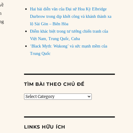
về
Hai bài diễn văn của Đại sứ Hoa Kỳ Elbridge
h
Durbrow trong dịp khởi công và khánh thành xa
ỡng
lộ Sài Gòn – Biên Hòa
iao mới của Trung Quốc”
Điểm khác biệt trong tư tưởng chiến tranh của
Việt Nam, Trung Quốc, Cuba
‘Black Myth: Wukong’ và sức mạnh mềm của
Trung Quốc
TÌM BÀI THEO CHỦ ĐỀ
Tìm
bài
theo
chủ
đề
LINKS HỮU ÍCH