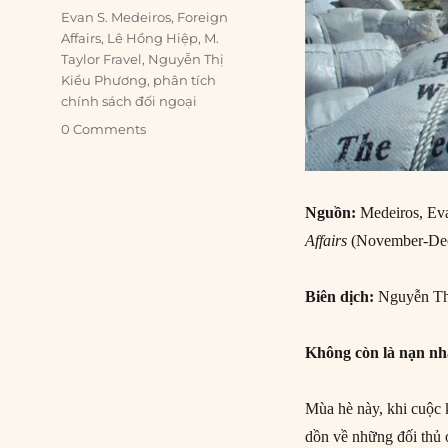
Tags
Evan S. Medeiros
,
Foreign
Affairs
,
Lê Hồng Hiệp
,
M.
Taylor Fravel
,
Nguyễn Thị
Kiều Phương
,
phân tích
chính sách đối ngoại
0 Comments
Nguồn:
Medeiros, Ev
Affairs
(November-Dec
Biên dịch:
Nguyễn Th
Không còn là nạn n
Mùa hè này, khi cuộc 
dồn về những đối thủ