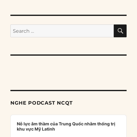
SE
Search
for:
NGHE PODCAST NCQT
Audio
Player
Nỗ lực âm thầm của Trung Quốc nhằm thống trị
khu vực Mỹ Latinh