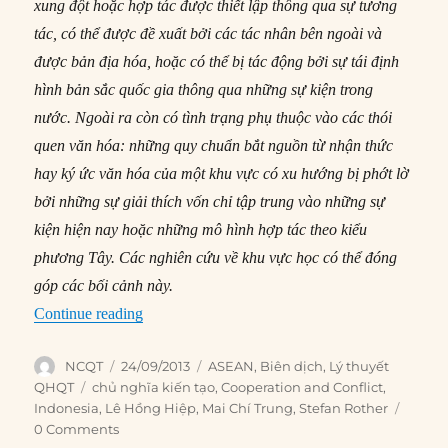
xung đột hoặc hợp tác được thiết lập thông qua sự tương
tác, có thể được đề xuất bởi các tác nhân bên ngoài và
được bản địa hóa, hoặc có thể bị tác động bởi sự tái định
hình bản sắc quốc gia thông qua những sự kiện trong
nước. Ngoài ra còn có tình trạng phụ thuộc vào các thói
quen văn hóa: những quy chuẩn bắt nguồn từ nhận thức
hay ký ức văn hóa của một khu vực có xu hướng bị phớt lờ
bởi những sự giải thích vốn chỉ tập trung vào những sự
kiện hiện nay hoặc những mô hình hợp tác theo kiểu
phương Tây. Các nghiên cứu về khu vực học có thể đóng
góp các bối cảnh này.
“#61 – Wendt hội ngộ phương Đông: Văn hóa 
Continue reading
Author
Posted
Categories
NCQT
24/09/2013
ASEAN
,
Biên dịch
,
Lý thuyết
on
Tags
QHQT
chủ nghĩa kiến tạo
,
Cooperation and Conflict
,
Indonesia
,
Lê Hồng Hiệp
,
Mai Chí Trung
,
Stefan Rother
0 Comments