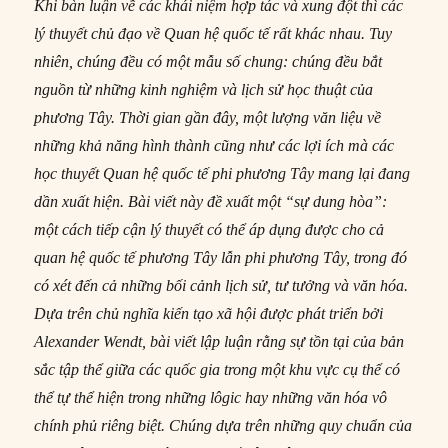
Khi bàn luận về các khái niệm hợp tác và xung đột thì các
lý thuyết chủ đạo về Quan hệ quốc tế rất khác nhau. Tuy
nhiên, chúng đều có một mẫu số chung: chúng đều bắt
nguồn từ những kinh nghiệm và lịch sử học thuật của
phương Tây. Thời gian gần đây, một lượng văn liệu về
những khả năng hình thành cũng như các lợi ích mà các
học thuyết Quan hệ quốc tế phi phương Tây mang lại đang
dần xuất hiện. Bài viết này đề xuất một “sự dung hòa”:
một cách tiếp cận lý thuyết có thể áp dụng được cho cả
quan hệ quốc tế phương Tây lẫn phi phương Tây, trong đó
có xét đến cả những bối cảnh lịch sử, tư tưởng và văn hóa.
Dựa trên chủ nghĩa kiến tạo xã hội được phát triển bởi
Alexander Wendt, bài viết lập luận rằng sự tồn tại của bản
sắc tập thể giữa các quốc gia trong một khu vực cụ thể có
thể tự thể hiện trong những lôgic hay những văn hóa vô
chính phủ riêng biệt. Chúng dựa trên những quy chuẩn của