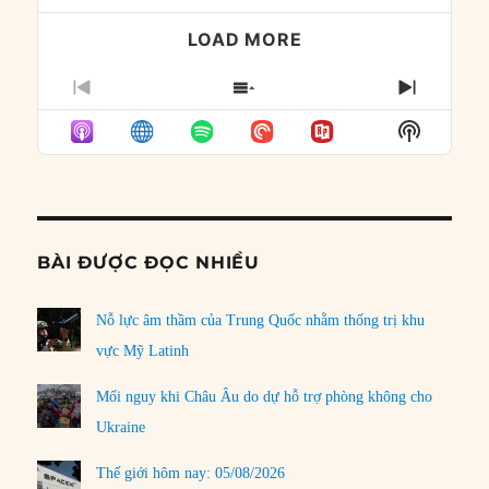
LOAD MORE
PREVIOUS
SHOW
NEXT
EPISODE
EPISODES
EPISO
Show
LIST
Podcast
Informat
BÀI ĐƯỢC ĐỌC NHIỀU
Nỗ lực âm thầm của Trung Quốc nhằm thống trị khu
vực Mỹ Latinh
Mối nguy khi Châu Âu do dự hỗ trợ phòng không cho
Ukraine
Thế giới hôm nay: 05/08/2026