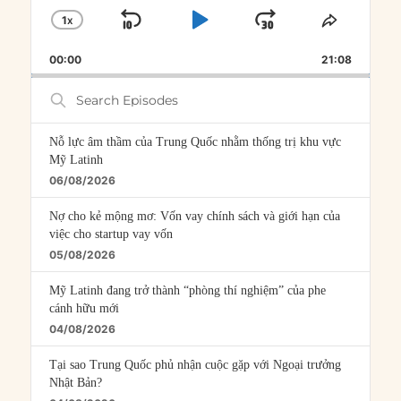
1
X
SKIP
PLAY
JUMP
CHANGE
SHARE
PLAYBACK
THIS
BACKWARD
PAUSE
FORWARD
00:00
RATE
21:08
EPISOD
Search
Episodes
Nỗ lực âm thầm của Trung Quốc nhằm thống trị khu vực
Mỹ Latinh
06/08/2026
Nợ cho kẻ mộng mơ: Vốn vay chính sách và giới hạn của
việc cho startup vay vốn
05/08/2026
Mỹ Latinh đang trở thành “phòng thí nghiệm” của phe
cánh hữu mới
04/08/2026
Tại sao Trung Quốc phủ nhận cuộc gặp với Ngoại trưởng
Nhật Bản?