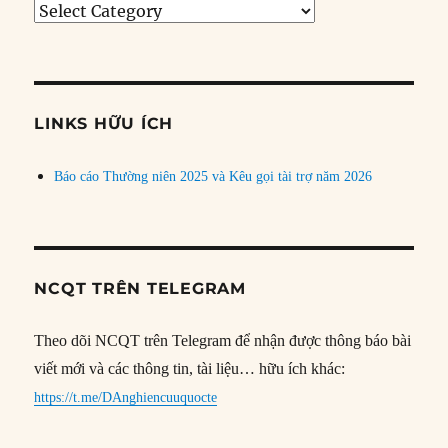
Tìm
bài
theo
chủ
đề
LINKS HỮU ÍCH
Báo cáo Thường niên 2025 và Kêu gọi tài trợ năm 2026
NCQT TRÊN TELEGRAM
Theo dõi NCQT trên Telegram để nhận được thông báo bài
viết mới và các thông tin, tài liệu… hữu ích khác:
https://t.me/DAnghiencuuquocte