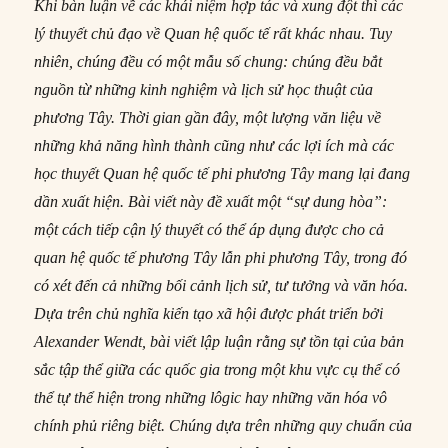
Khi bàn luận về các khái niệm hợp tác và xung đột thì các
lý thuyết chủ đạo về Quan hệ quốc tế rất khác nhau. Tuy
nhiên, chúng đều có một mẫu số chung: chúng đều bắt
nguồn từ những kinh nghiệm và lịch sử học thuật của
phương Tây. Thời gian gần đây, một lượng văn liệu về
những khả năng hình thành cũng như các lợi ích mà các
học thuyết Quan hệ quốc tế phi phương Tây mang lại đang
dần xuất hiện. Bài viết này đề xuất một “sự dung hòa”:
một cách tiếp cận lý thuyết có thể áp dụng được cho cả
quan hệ quốc tế phương Tây lẫn phi phương Tây, trong đó
có xét đến cả những bối cảnh lịch sử, tư tưởng và văn hóa.
Dựa trên chủ nghĩa kiến tạo xã hội được phát triển bởi
Alexander Wendt, bài viết lập luận rằng sự tồn tại của bản
sắc tập thể giữa các quốc gia trong một khu vực cụ thể có
thể tự thể hiện trong những lôgic hay những văn hóa vô
chính phủ riêng biệt. Chúng dựa trên những quy chuẩn của