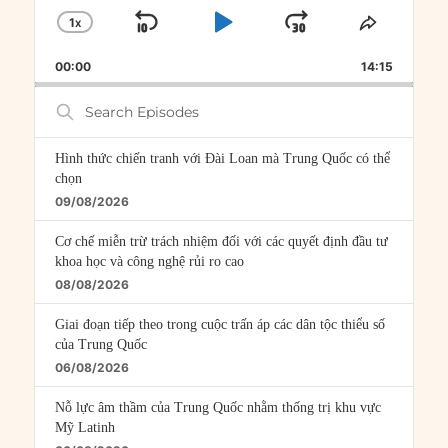
1
X
SKIP
PLAY
JUMP
CHANGE
SHARE
PLAYBACK
THIS
BACKWARD
PAUSE
FORWARD
00:00
RATE
14:15
EPISOD
Search
Episodes
Hình thức chiến tranh với Đài Loan mà Trung Quốc có thể
chọn
09/08/2026
Cơ chế miễn trừ trách nhiệm đối với các quyết định đầu tư
khoa học và công nghệ rủi ro cao
08/08/2026
Giai đoạn tiếp theo trong cuộc trấn áp các dân tộc thiểu số
của Trung Quốc
06/08/2026
Nỗ lực âm thầm của Trung Quốc nhằm thống trị khu vực
Mỹ Latinh