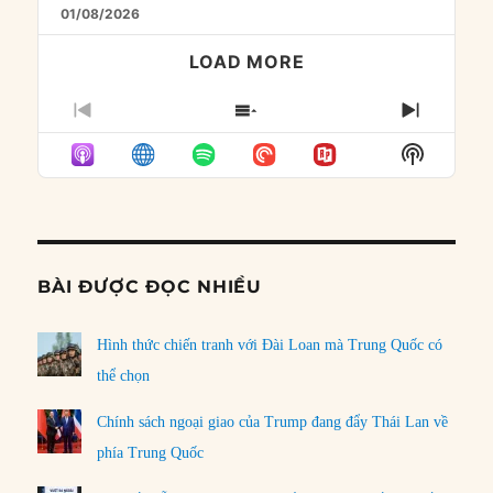
01/08/2026
LOAD MORE
PREVIOUS
SHOW
NEXT
EPISODE
EPISODES
EPISO
Show
LIST
Podcast
Informat
BÀI ĐƯỢC ĐỌC NHIỀU
Hình thức chiến tranh với Đài Loan mà Trung Quốc có
thể chọn
Chính sách ngoại giao của Trump đang đẩy Thái Lan về
phía Trung Quốc