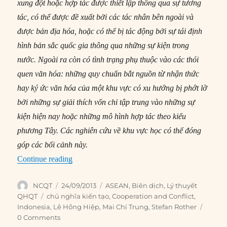
xung đột hoặc hợp tác được thiết lập thông qua sự tương
tác, có thể được đề xuất bởi các tác nhân bên ngoài và
được bản địa hóa, hoặc có thể bị tác động bởi sự tái định
hình bản sắc quốc gia thông qua những sự kiện trong
nước. Ngoài ra còn có tình trạng phụ thuộc vào các thói
quen văn hóa: những quy chuẩn bắt nguồn từ nhận thức
hay ký ức văn hóa của một khu vực có xu hướng bị phớt lờ
bởi những sự giải thích vốn chỉ tập trung vào những sự
kiện hiện nay hoặc những mô hình hợp tác theo kiểu
phương Tây. Các nghiên cứu về khu vực học có thể đóng
góp các bối cảnh này.
“#61 – Wendt hội ngộ phương Đông: Văn hóa 
Continue reading
Author
Posted
Categories
NCQT
24/09/2013
ASEAN
,
Biên dịch
,
Lý thuyết
on
Tags
QHQT
chủ nghĩa kiến tạo
,
Cooperation and Conflict
,
Indonesia
,
Lê Hồng Hiệp
,
Mai Chí Trung
,
Stefan Rother
0 Comments