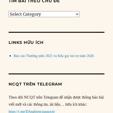
TÌM BÀI THEO CHỦ ĐỀ
Tìm
bài
theo
chủ
đề
LINKS HỮU ÍCH
Báo cáo Thường niên 2025 và Kêu gọi tài trợ năm 2026
NCQT TRÊN TELEGRAM
Theo dõi NCQT trên Telegram để nhận được thông báo bài
viết mới và các thông tin, tài liệu… hữu ích khác:
https://t.me/DAnghiencuuquocte