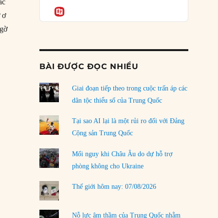
Podcast
ác
của phe cánh hữu mới
Informatio
 ơ
04/08/2026
ngờ
Tại sao Trung Quốc phủ nhận cuộc gặp với
Ngoại trưởng Nhật Bản?
ông nhận chính phủ mới của Cuba”
04/08/2026
BÀI ĐƯỢC ĐỌC NHIỀU
Điểm mù chiến lược của Trump tại Thái Bình
Dương
Giai đoạn tiếp theo trong cuộc trấn áp các
03/08/2026
dân tộc thiểu số của Trung Quốc
Đặt cược vào thất bại: Các quỹ đầu tư mạo
Tại sao AI lại là một rủi ro đối với Đảng
hiểm quốc gia và khía cạnh chính trị của vốn
Cộng sản Trung Quốc
rủi ro
02/08/2026
Mối nguy khi Châu Âu do dự hỗ trợ
phòng không cho Ukraine
Làm thế nào để kết thúc Chiến tranh Iran?
01/08/2026
Thế giới hôm nay: 07/08/2026
Chiến lược kế tiếp của Bắc Kinh ở Biển Đông
31/07/2026
Nỗ lực âm thầm của Trung Quốc nhằm