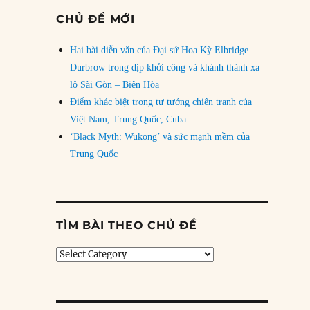
CHỦ ĐỀ MỚI
Hai bài diễn văn của Đại sứ Hoa Kỳ Elbridge
Durbrow trong dịp khởi công và khánh thành xa
lộ Sài Gòn – Biên Hòa
Điểm khác biệt trong tư tưởng chiến tranh của
Việt Nam, Trung Quốc, Cuba
‘Black Myth: Wukong’ và sức mạnh mềm của
Trung Quốc
TÌM BÀI THEO CHỦ ĐỀ
Tìm
bài
theo
chủ