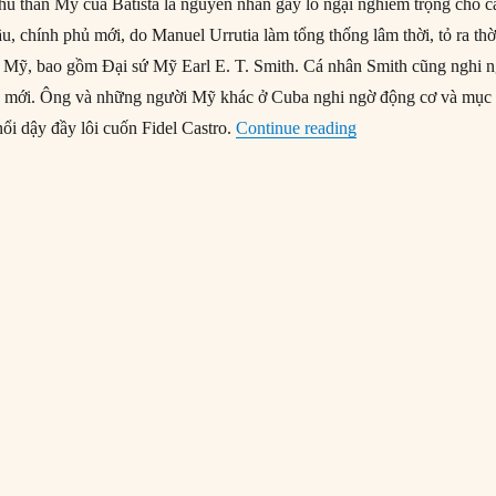
hủ thân Mỹ của Batista là nguyên nhân gây lo ngại nghiêm trọng cho c
, chính phủ mới, do Manuel Urrutia làm tổng thống lâm thời, tỏ ra thờ
o Mỹ, bao gồm Đại sứ Mỹ Earl E. T. Smith. Cá nhân Smith cũng nghi 
 độ mới. Ông và những người Mỹ khác ở Cuba nghi ngờ động cơ và mục
“07/01/1959: Mỹ c
nổi dậy đầy lôi cuốn Fidel Castro.
Continue reading