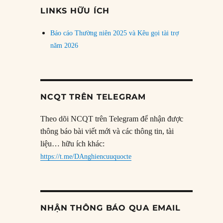
đề
LINKS HỮU ÍCH
Báo cáo Thường niên 2025 và Kêu gọi tài trợ
năm 2026
NCQT TRÊN TELEGRAM
Theo dõi NCQT trên Telegram để nhận được
thông báo bài viết mới và các thông tin, tài
liệu… hữu ích khác:
https://t.me/DAnghiencuuquocte
NHẬN THÔNG BÁO QUA EMAIL