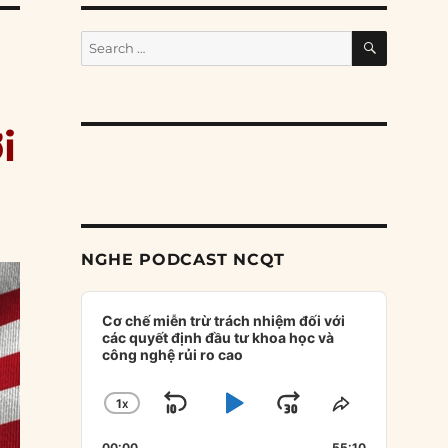
SEARCH
Search
for:
i
NGHE PODCAST NCQT
Audio
Player
Cơ chế miễn trừ trách nhiệm đối với
các quyết định đầu tư khoa học và
công nghệ rủi ro cao
1
X
SKIP
PLAY
JUMP
CHANGE
SHARE
PLAYBACK
THIS
BACKWARD
PAUSE
FORWARD
00:00
55:10