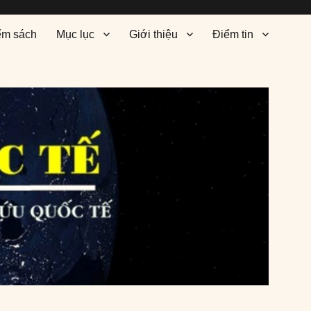
ểm sách
Mục lục
Giới thiệu
Điểm tin