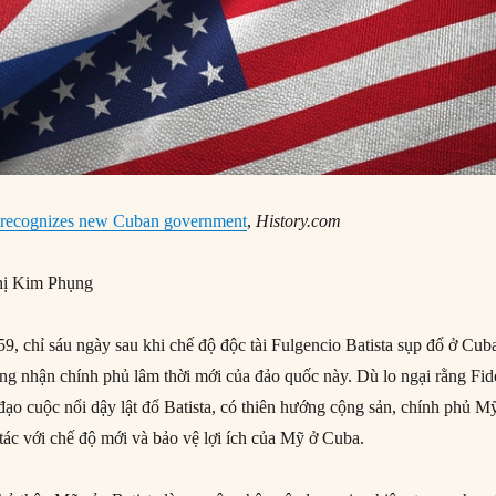
s recognizes new Cuban government
,
History.com
ị Kim Phụng
, chỉ sáu ngày sau khi chế độ độc tài Fulgencio Batista sụp đổ ở Cub
g nhận chính phủ lâm thời mới của đảo quốc này. Dù lo ngại rằng Fid
đạo cuộc nổi dậy lật đổ Batista, có thiên hướng cộng sản, chính phủ M
 tác với chế độ mới và bảo vệ lợi ích của Mỹ ở Cuba.