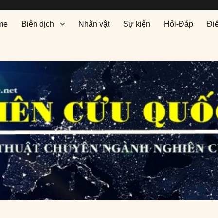
me
Biên dịch
Nhân vật
Sự kiện
Hỏi-Đáp
Đi