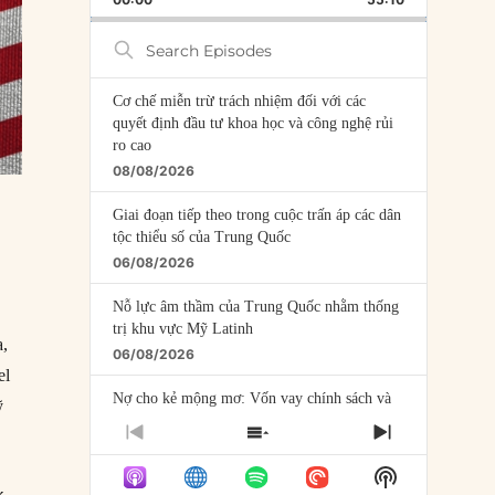
RATE
EPISODE
Search
Episodes
Cơ chế miễn trừ trách nhiệm đối với các
quyết định đầu tư khoa học và công nghệ rủi
ro cao
08/08/2026
Giai đoạn tiếp theo trong cuộc trấn áp các dân
tộc thiểu số của Trung Quốc
06/08/2026
Nỗ lực âm thầm của Trung Quốc nhằm thống
trị khu vực Mỹ Latinh
a,
06/08/2026
el
Nợ cho kẻ mộng mơ: Vốn vay chính sách và
ỹ
giới hạn của việc cho startup vay vốn
PREVIOUS
SHOW
NEXT
05/08/2026
EPISODE
EPISODES
EPISODE
Show
LIST
Mỹ Latinh đang trở thành “phòng thí nghiệm”