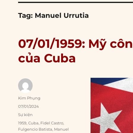
Tag:
Manuel Urrutia
07/01/1959: Mỹ cô
của Cuba
Author
Kim Phụng
Posted
07/01/2024
on
Categories
Sự kiện
Tags
1959
,
Cuba
,
Fidel Castro
,
Fulgencio Batista
,
Manuel