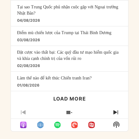
Tại sao Trung Quốc phủ nhận cuộc gặp với Ngoại trưởng
Nhật Bản?
04/08/2026
Điểm mù chiến lược của Trump tại Thái Bình Dương
03/08/2026
Đặt cược vào thất bại: Các quỹ đầu tư mạo hiểm quốc gia
và khía cạnh chính trị của vốn rủi ro
02/08/2026
Làm thế nào để kết thúc Chiến tranh Iran?
01/08/2026
LOAD MORE
PREVIOUS
SHOW
NEXT
EPISODE
EPISODES
EPISO
Show
LIST
Podcast
Informat