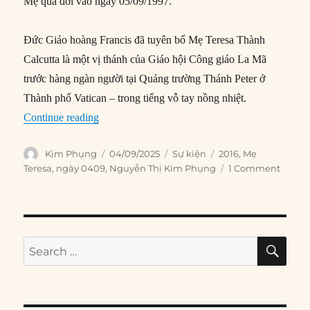
Mẹ qua đời vào ngày 05/09/1997.
Đức Giáo hoàng Francis đã tuyên bố Mẹ Teresa Thành
Calcutta là một vị thánh của Giáo hội Công giáo La Mã
trước hàng ngàn người tại Quảng trường Thánh Peter ở
Thành phố Vatican – trong tiếng vỗ tay nồng nhiệt.
“04/09/2016: Mẹ Teresa được phong thánh”
Continue reading
Author
Posted
Categories
Tags
Kim Phụng
04/09/2025
Sự kiện
2016
,
Mẹ
on
Teresa
,
ngày 0409
,
Nguyễn Thị Kim Phụng
1 Comment
SE
Search
for: