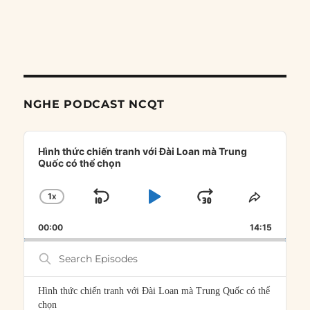
NGHE PODCAST NCQT
Audio
Player
Hình thức chiến tranh với Đài Loan mà Trung
Quốc có thể chọn
1
X
SKIP
PLAY
JUMP
CHANGE
SHARE
PLAYBACK
THIS
BACKWARD
PAUSE
FORWARD
00:00
RATE
14:15
EPISOD
Search
Episodes
Hình thức chiến tranh với Đài Loan mà Trung Quốc có thể
chọn