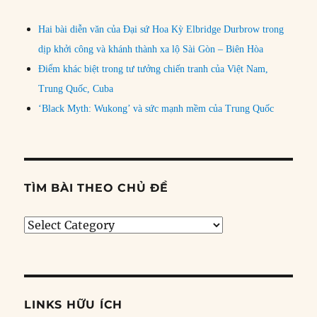
Hai bài diễn văn của Đại sứ Hoa Kỳ Elbridge Durbrow trong
dịp khởi công và khánh thành xa lộ Sài Gòn – Biên Hòa
Điểm khác biệt trong tư tưởng chiến tranh của Việt Nam,
Trung Quốc, Cuba
‘Black Myth: Wukong’ và sức mạnh mềm của Trung Quốc
TÌM BÀI THEO CHỦ ĐỀ
Tìm
bài
theo
chủ
đề
LINKS HỮU ÍCH