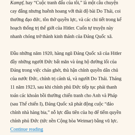
Kampf
, hay “Cuộc tranh đấu của tôi,” là một câu chuyện
cay đắng nhưng huênh hoang với thái độ bài Do Thái, coi
thường đạo đức, tôn thờ quyền lực, và các chi tiết trong kế
hoạch thống trị thế giới của Hitler. Cuốn tự truyện này
nhanh chóng trở thành kinh thánh của Đảng Quốc xã.
Đầu những năm 1920, hàng ngũ Đảng Quốc xã của Hitler
đầy những người Đức bất mãn và ủng hộ đường lối của
Đảng trong việc chán ghét, thù hận chính quyền dân chủ
của nước Đức, chính trị cánh tả, và người Do Thái. Tháng
11 năm 1923, sau khi chính phủ Đức tiếp tục phải thanh
toán các khoản bồi thường chiến tranh cho Anh và Pháp
(sau Thế chiến I), Đảng Quốc xã phát động cuộc “đảo
chính nhà hàng bia,” nỗ lực đầu tiên của họ để tiếm quyền
chính phủ Đức (tức nền Cộng hòa Weimar) bằng vũ lực.
“18/07/1925: Hitler xuất bản cuốn tự truyện “
Continue reading