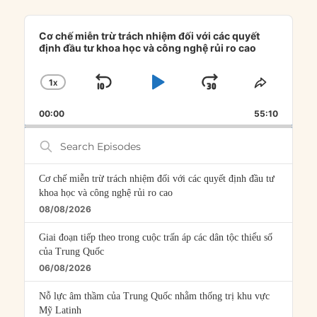
Audio
Player
Cơ chế miễn trừ trách nhiệm đối với các quyết
định đầu tư khoa học và công nghệ rủi ro cao
1
X
SKIP
PLAY
JUMP
CHANGE
SHARE
PLAYBACK
THIS
BACKWARD
PAUSE
FORWARD
00:00
RATE
55:10
EPISOD
Search
Episodes
Cơ chế miễn trừ trách nhiệm đối với các quyết định đầu tư
khoa học và công nghệ rủi ro cao
08/08/2026
Giai đoạn tiếp theo trong cuộc trấn áp các dân tộc thiểu số
của Trung Quốc
06/08/2026
Nỗ lực âm thầm của Trung Quốc nhằm thống trị khu vực
Mỹ Latinh