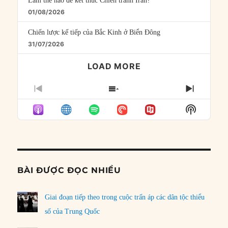
Làm thế nào để kết thúc Chiến tranh Iran?
01/08/2026
Chiến lược kế tiếp của Bắc Kinh ở Biển Đông
31/07/2026
LOAD MORE
PREVIOUS
SHOW
NEXT
EPISODE
EPISODES
EPISO
Show
LIST
Podcast
Informat
BÀI ĐƯỢC ĐỌC NHIỀU
Giai đoạn tiếp theo trong cuộc trấn áp các dân tộc thiểu
số của Trung Quốc