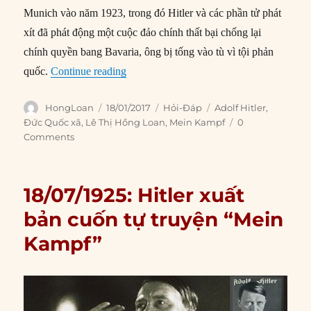
Munich vào năm 1923, trong đó Hitler và các phần tử phát
xít đã phát động một cuộc đảo chính thất bại chống lại
chính quyền bang Bavaria, ông bị tống vào tù vì tội phản
“Tài sản của Hitler được xử lý như thế nà
quốc.
Continue reading
Author
Posted
Categories
Tags
HongLoan
18/01/2017
Hỏi-Đáp
Adolf Hitler
,
on
Đức Quốc xã
,
Lê Thị Hồng Loan
,
Mein Kampf
0
Comments
18/07/1925: Hitler xuất
bản cuốn tự truyện “Mein
Kampf”