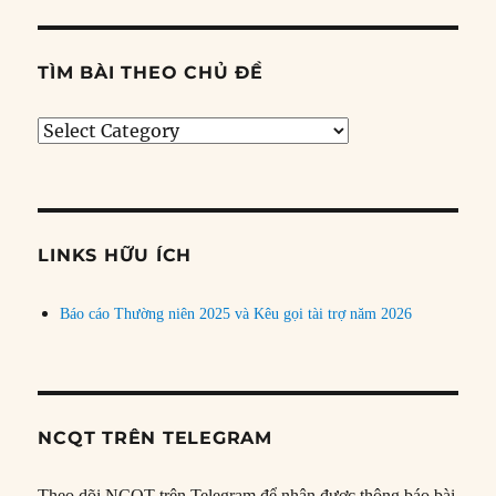
TÌM BÀI THEO CHỦ ĐỀ
Tìm
bài
theo
chủ
đề
LINKS HỮU ÍCH
Báo cáo Thường niên 2025 và Kêu gọi tài trợ năm 2026
NCQT TRÊN TELEGRAM
Theo dõi NCQT trên Telegram để nhận được thông báo bài