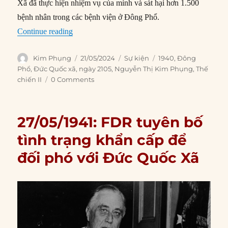
Xã đã thực hiện nhiệm vụ của mình và sát hại hơn 1.500
bệnh nhân trong các bệnh viện ở Đông Phổ.
“21/05/1940: Đức Quốc Xã sát hại những ngườ
Continue reading
Author
Posted
Categories
Tags
Kim Phụng
21/05/2024
Sự kiện
1940
,
Đông
on
Phổ
,
Đức Quốc xã
,
ngày 2105
,
Nguyễn Thị Kim Phụng
,
Thế
chiến II
0 Comments
27/05/1941: FDR tuyên bố
tình trạng khẩn cấp để
đối phó với Đức Quốc Xã