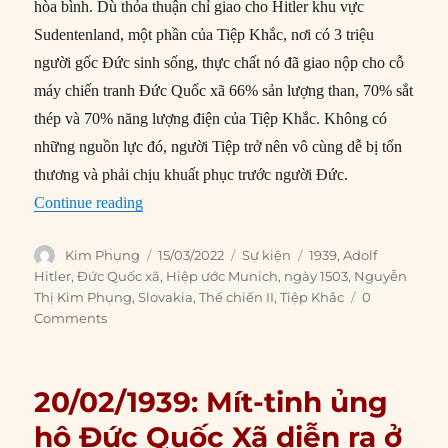
hòa bình. Dù thỏa thuận chỉ giao cho Hitler khu vực
Sudentenland, một phần của Tiệp Khắc, nơi có 3 triệu
người gốc Đức sinh sống, thực chất nó đã giao nộp cho cỗ
máy chiến tranh Đức Quốc xã 66% sản lượng than, 70% sắt
thép và 70% năng lượng điện của Tiệp Khắc. Không có
những nguồn lực đó, người Tiệp trở nên vô cùng dễ bị tổn
thương và phải chịu khuất phục trước người Đức.
“15/03/1939: Đức Quốc xã chiếm Tiệp Khắc”
Continue reading
Author
Posted
Categories
Tags
Kim Phụng
15/03/2022
Sự kiện
1939
,
Adolf
on
Hitler
,
Đức Quốc xã
,
Hiệp ước Munich
,
ngày 1503
,
Nguyễn
Thị Kim Phụng
,
Slovakia
,
Thế chiến II
,
Tiệp Khắc
0
Comments
20/02/1939: Mít-tinh ủng
hộ Đức Quốc Xã diễn ra ở