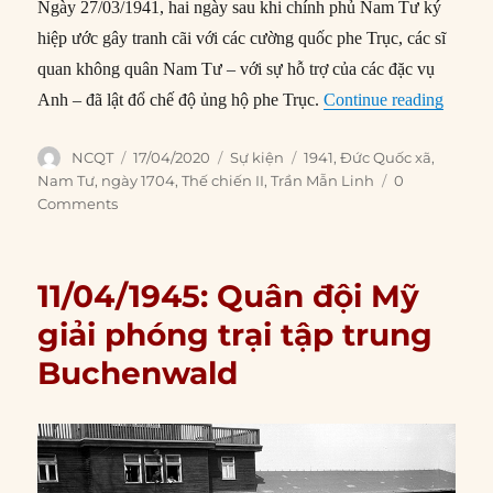
Ngày 27/03/1941, hai ngày sau khi chính phủ Nam Tư ký
hiệp ước gây tranh cãi với các cường quốc phe Trục, các sĩ
quan không quân Nam Tư – với sự hỗ trợ của các đặc vụ
“17/04
Anh – đã lật đổ chế độ ủng hộ phe Trục.
Continue reading
Author
Posted
Categories
Tags
NCQT
17/04/2020
Sự kiện
1941
,
Đức Quốc xã
,
on
Nam Tư
,
ngày 1704
,
Thế chiến II
,
Trần Mẫn Linh
0
Comments
11/04/1945: Quân đội Mỹ
giải phóng trại tập trung
Buchenwald