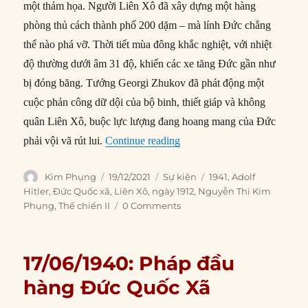
một thảm họa. Người Liên Xô đã xây dựng một hàng
phòng thủ cách thành phố 200 dặm – mà lính Đức chẳng
thể nào phá vỡ. Thời tiết mùa đông khắc nghiệt, với nhiệt
độ thường dưới âm 31 độ, khiến các xe tăng Đức gần như
bị đóng băng. Tướng Georgi Zhukov đã phát động một
cuộc phản công dữ dội của bộ binh, thiết giáp và không
quân Liên Xô, buộc lực lượng đang hoang mang của Đức
“19/12/1941: Hitler nắm quy
phải vội vã rút lui.
Continue reading
Author
Posted
Categories
Tags
Kim Phụng
19/12/2021
Sự kiện
1941
,
Adolf
on
Hitler
,
Đức Quốc xã
,
Liên Xô
,
ngày 1912
,
Nguyễn Thị Kim
Phụng
,
Thế chiến II
0 Comments
17/06/1940: Pháp đầu
hàng Đức Quốc Xã