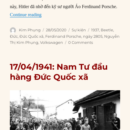
này, Hitler đã nhờ đến kỹ sư người Áo Ferdinand Porsche.
“28/05/1937: Volkswagen được thành lập”
Continue reading
Author
Posted
Categories
Tags
Kim Phụng
28/05/2020
Sự kiện
1937
,
Beetle
,
on
Đức
,
Đức Quốc xã
,
Ferdinand Porsche
,
ngày 2805
,
Nguyễn
Thị Kim Phụng
,
Volkswagen
0 Comments
17/04/1941: Nam Tư đầu
hàng Đức Quốc xã