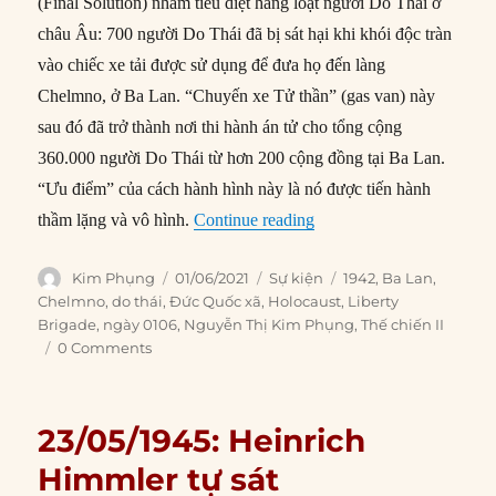
(Final Solution) nhằm tiêu diệt hàng loạt người Do Thái ở
châu Âu: 700 người Do Thái đã bị sát hại khi khói độc tràn
vào chiếc xe tải được sử dụng để đưa họ đến làng
Chelmno, ở Ba Lan. “Chuyến xe Tử thần” (gas van) này
sau đó đã trở thành nơi thi hành án tử cho tổng cộng
360.000 người Do Thái từ hơn 200 cộng đồng tại Ba Lan.
“Ưu điểm” của cách hành hình này là nó được tiến hành
“01/06/1942: Tin tức về 
thầm lặng và vô hình.
Continue reading
Author
Posted
Categories
Tags
Kim Phụng
01/06/2021
Sự kiện
1942
,
Ba Lan
,
on
Chelmno
,
do thái
,
Đức Quốc xã
,
Holocaust
,
Liberty
Brigade
,
ngày 0106
,
Nguyễn Thị Kim Phụng
,
Thế chiến II
0 Comments
23/05/1945: Heinrich
Himmler tự sát