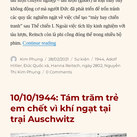
tàu lượn chuyên nghiệp – tàu lượn (glider) là loại máy bay
không động cơ mà người Đức đã phát triển để trốn tránh
các quy tắc nghiêm ngặt về việc chế tạo “máy bay chiến
tranh” sau Thế chiến I. Ngoài việc tích lũy kinh nghiệm với
tàu lượn, Reitsch còn là phi công đóng thế trong nhiều bộ
“28/02/1944: Hanna Reitsch đề xuất thành
phim.
Continue reading
Author
Posted
Categories
Tags
Kim Phụng
28/02/2021
Sự kiện
1944
,
Adolf
on
Hitler
,
Đức Quốc xã
,
Hanna Reitsch
,
ngày 2802
,
Nguyễn
Thị Kim Phụng
0 Comments
10/10/1944: Tám trăm trẻ
em chết vì khí ngạt tại
trại Auschwitz