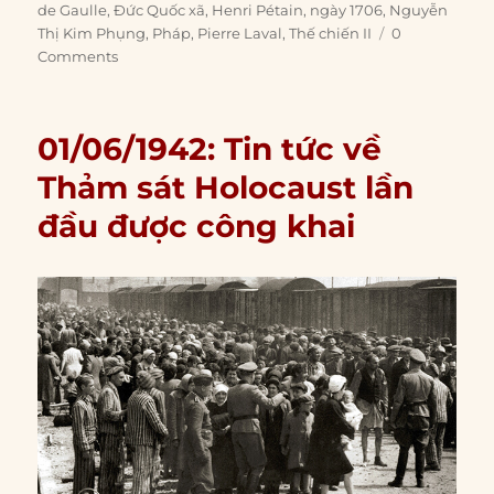
on
de Gaulle
,
Đức Quốc xã
,
Henri Pétain
,
ngày 1706
,
Nguyễn
Thị Kim Phụng
,
Pháp
,
Pierre Laval
,
Thế chiến II
0
Comments
01/06/1942: Tin tức về
Thảm sát Holocaust lần
đầu được công khai