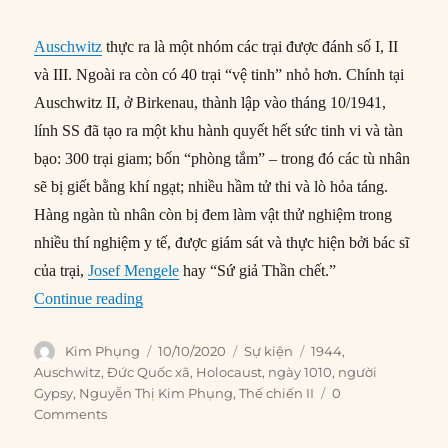
Auschwitz
thực ra là một nhóm các trại được đánh số I, II
và III. Ngoài ra còn có 40 trại “vệ tinh” nhỏ hơn. Chính tại
Auschwitz II, ở Birkenau, thành lập vào tháng 10/1941,
lính SS đã tạo ra một khu hành quyết hết sức tinh vi và tàn
bạo: 300 trại giam; bốn “phòng tắm” – trong đó các tù nhân
sẽ bị giết bằng khí ngạt; nhiều hầm tử thi và lò hỏa táng.
Hàng ngàn tù nhân còn bị đem làm vật thử nghiệm trong
nhiều thí nghiệm y tế, được giám sát và thực hiện bởi bác sĩ
của trại,
Josef Mengele
hay “Sứ giả Thần chết.”
“10/10/1944: Tám trăm trẻ em chết vì khí ngạt tạ
Continue reading
Author
Posted
Categories
Tags
Kim Phụng
10/10/2020
Sự kiện
1944
,
on
Auschwitz
,
Đức Quốc xã
,
Holocaust
,
ngày 1010
,
người
Gypsy
,
Nguyễn Thị Kim Phụng
,
Thế chiến II
0
Comments