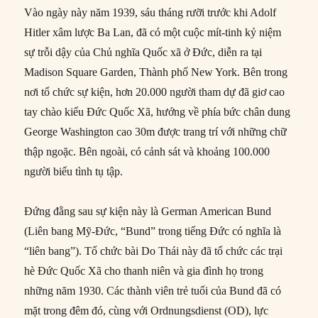
Vào ngày này năm 1939, sáu tháng rưỡi trước khi Adolf
Hitler xâm lược Ba Lan, đã có một cuộc mít-tinh kỷ niệm
sự trỗi dậy của Chủ nghĩa Quốc xã ở Đức, diễn ra tại
Madison Square Garden, Thành phố New York. Bên trong
nơi tổ chức sự kiện, hơn 20.000 người tham dự đã giơ cao
tay chào kiểu Đức Quốc Xã, hướng về phía bức chân dung
George Washington cao 30m được trang trí với những chữ
thập ngoặc. Bên ngoài, có cảnh sát và khoảng 100.000
người biểu tình tụ tập.
Đứng đằng sau sự kiện này là German American Bund
(Liên bang Mỹ-Đức, “Bund” trong tiếng Đức có nghĩa là
“liên bang”). Tổ chức bài Do Thái này đã tổ chức các trại
hè Đức Quốc Xã cho thanh niên và gia đình họ trong
những năm 1930. Các thành viên trẻ tuổi của Bund đã có
mặt trong đêm đó, cùng với Ordnungsdienst (OD), lực