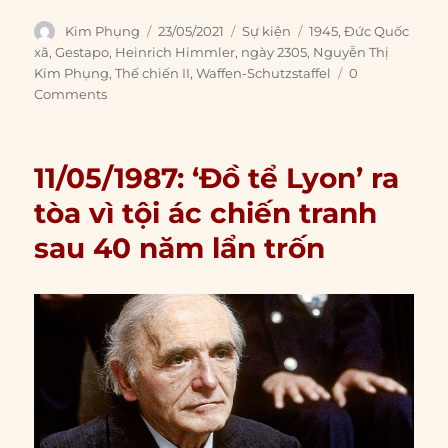
Author
Posted
Categories
Tags
Kim Phụng
23/05/2021
Sự kiện
1945
,
Đức Quốc
on
xã
,
Gestapo
,
Heinrich Himmler
,
ngày 2305
,
Nguyễn Thị
Kim Phụng
,
Thế chiến II
,
Waffen-Schutzstaffel
0
Comments
11/05/1987: ‘Đồ tể Lyon’ ra
tòa vì tội ác chiến tranh
sau 40 năm lẩn trốn