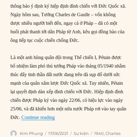
thông báo ý định ký hiệp định đình chiến với Đức Quốc xã.
Ngày hôm sau, Tướng Charles de Gaulle – vốn không
được nhiều người biết đến, ngay cả ở Pháp – đã có một
buổi phát thanh tới dân Pháp từ Anh, kêu gọi đồng bào của
ông tiếp tục cuộc chiến chống Đức.
Là một anh hùng quân đội trong Thế chiến I, Pétain được
bổ nhiệm làm phó thủ tướng Pháp vào tháng 05/1940 nhằm
thúc đẩy tinh thần đất nước đang trên đà sụp đổ dưới sức
mạnh của quân xâm lược Đức Quốc xã. Tuy nhiên, Pétain
lại quyết định dàn xếp đình chiến với Đức. Hiệp định đình
chiến được Pháp ký vào ngày 22/06, có hiệu lực vào ngày
25/06, và đã khiến hơn một nửa nước Pháp rơi vào tay quân
“17/06/1940: Pháp đầu hàng Đức Quốc X
Đức.
Continue reading
Author
Posted
Categories
Tags
Kim Phụng
17/06/2021
Sự kiện
1940
,
Charles