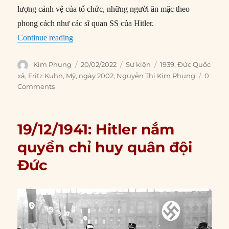
lượng cảnh vệ của tổ chức, những người ăn mặc theo
phong cách như các sĩ quan SS của Hitler.
“20/02/1939: Mít-tinh ủng hộ Đức Quốc Xã diễ
Continue reading
Author
Posted
Categories
Tags
Kim Phụng
20/02/2022
Sự kiện
1939
,
Đức Quốc
on
xã
,
Fritz Kuhn
,
Mỹ
,
ngày 2002
,
Nguyễn Thị Kim Phụng
0
Comments
19/12/1941: Hitler nắm
quyền chỉ huy quân đội
Đức