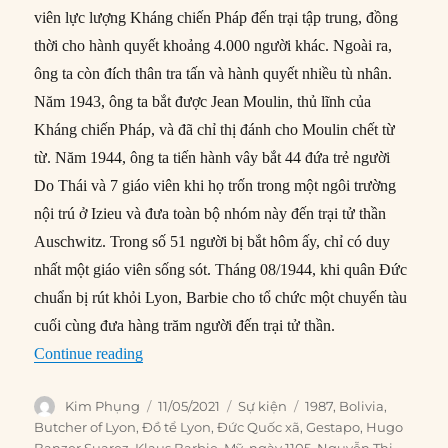
viên lực lượng Kháng chiến Pháp đến trại tập trung, đồng
thời cho hành quyết khoảng 4.000 người khác. Ngoài ra,
ông ta còn đích thân tra tấn và hành quyết nhiều tù nhân.
Năm 1943, ông ta bắt được Jean Moulin, thủ lĩnh của
Kháng chiến Pháp, và đã chỉ thị đánh cho Moulin chết từ
từ. Năm 1944, ông ta tiến hành vây bắt 44 đứa trẻ người
Do Thái và 7 giáo viên khi họ trốn trong một ngôi trường
nội trú ở Izieu và đưa toàn bộ nhóm này đến trại tử thần
Auschwitz. Trong số 51 người bị bắt hôm ấy, chỉ có duy
nhất một giáo viên sống sót. Tháng 08/1944, khi quân Đức
chuẩn bị rút khỏi Lyon, Barbie cho tổ chức một chuyến tàu
cuối cùng đưa hàng trăm người đến trại tử thần.
“11/05/1987: ‘Đồ tể Lyon’ ra tòa vì tội ác chiến
Continue reading
Author
Posted
Categories
Tags
Kim Phụng
11/05/2021
Sự kiện
1987
,
Bolivia
,
on
Butcher of Lyon
,
Đồ tể Lyon
,
Đức Quốc xã
,
Gestapo
,
Hugo