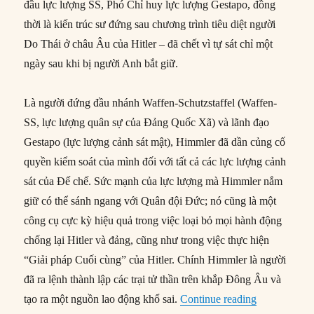
đầu lực lượng SS, Phó Chỉ huy lực lượng Gestapo, đồng
thời là kiến trúc sư đứng sau chương trình tiêu diệt người
Do Thái ở châu Âu của Hitler – đã chết vì tự sát chỉ một
ngày sau khi bị người Anh bắt giữ.
Là người đứng đầu nhánh Waffen-Schutzstaffel (Waffen-
SS, lực lượng quân sự của Đảng Quốc Xã) và lãnh đạo
Gestapo (lực lượng cảnh sát mật), Himmler đã dần củng cố
quyền kiểm soát của mình đối với tất cả các lực lượng cảnh
sát của Đế chế. Sức mạnh của lực lượng mà Himmler nắm
giữ có thể sánh ngang với Quân đội Đức; nó cũng là một
công cụ cực kỳ hiệu quả trong việc loại bỏ mọi hành động
chống lại Hitler và đảng, cũng như trong việc thực hiện
“Giải pháp Cuối cùng” của Hitler. Chính Himmler là người
đã ra lệnh thành lập các trại tử thần trên khắp Đông Âu và
“23/05/1945:
tạo ra một nguồn lao động khổ sai.
Continue reading