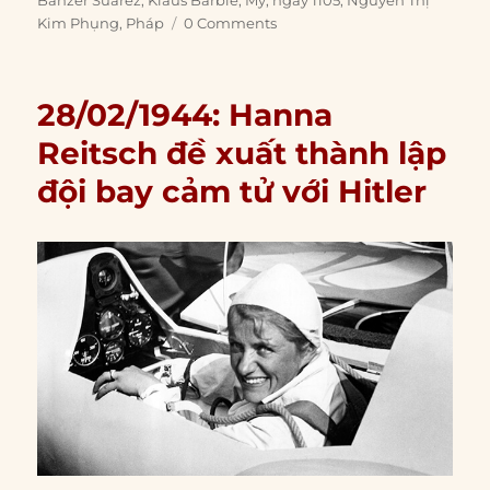
Banzer Suarez
,
Klaus Barbie
,
Mỹ
,
ngày 1105
,
Nguyễn Thị
Kim Phụng
,
Pháp
0 Comments
28/02/1944: Hanna
Reitsch đề xuất thành lập
đội bay cảm tử với Hitler