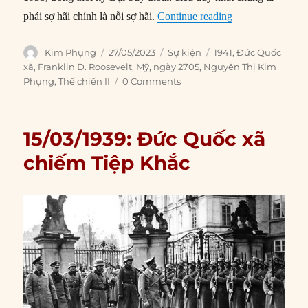
“27/05/1941: FDR
phải sợ hãi chính là nỗi sợ hãi.
Continue reading
Author
Posted
Categories
Tags
Kim Phụng
27/05/2023
Sự kiện
1941
,
Đức Quốc
on
xã
,
Franklin D. Roosevelt
,
Mỹ
,
ngày 2705
,
Nguyễn Thị Kim
Phụng
,
Thế chiến II
0 Comments
15/03/1939: Đức Quốc xã
chiếm Tiệp Khắc