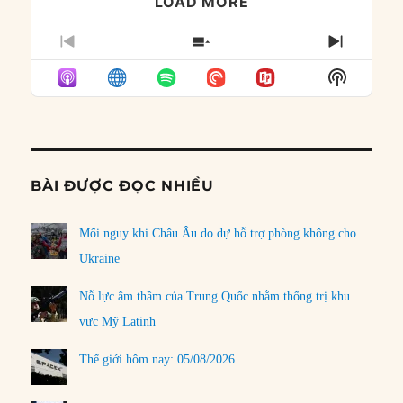
LOAD MORE
PREVIOUS
SHOW
NEXT
EPISODE
EPISODES
EPISO
Show
LIST
Podcast
Informat
BÀI ĐƯỢC ĐỌC NHIỀU
Mối nguy khi Châu Âu do dự hỗ trợ phòng không cho
Ukraine
Nỗ lực âm thầm của Trung Quốc nhằm thống trị khu
vực Mỹ Latinh
Thế giới hôm nay: 05/08/2026