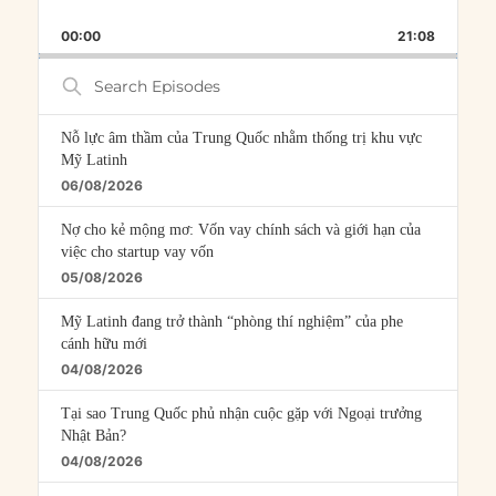
SKIP
PLAY
JUMP
PLAYBACK
THIS
BACKWARD
PAUSE
FORWARD
00:00
RATE
21:08
EPISOD
Search
Episodes
Nỗ lực âm thầm của Trung Quốc nhằm thống trị khu vực
Mỹ Latinh
06/08/2026
Nợ cho kẻ mộng mơ: Vốn vay chính sách và giới hạn của
việc cho startup vay vốn
05/08/2026
Mỹ Latinh đang trở thành “phòng thí nghiệm” của phe
cánh hữu mới
04/08/2026
Tại sao Trung Quốc phủ nhận cuộc gặp với Ngoại trưởng
Nhật Bản?
04/08/2026