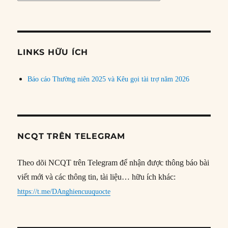
bài
theo
chủ
đề
LINKS HỮU ÍCH
Báo cáo Thường niên 2025 và Kêu gọi tài trợ năm 2026
NCQT TRÊN TELEGRAM
Theo dõi NCQT trên Telegram để nhận được thông báo bài
viết mới và các thông tin, tài liệu… hữu ích khác:
https://t.me/DAnghiencuuquocte