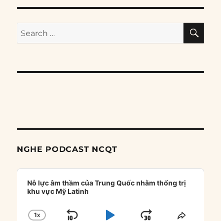
SE
Search
for:
NGHE PODCAST NCQT
Audio
Player
Nỗ lực âm thầm của Trung Quốc nhằm thống trị
khu vực Mỹ Latinh
1
X
CHANGE
SHARE