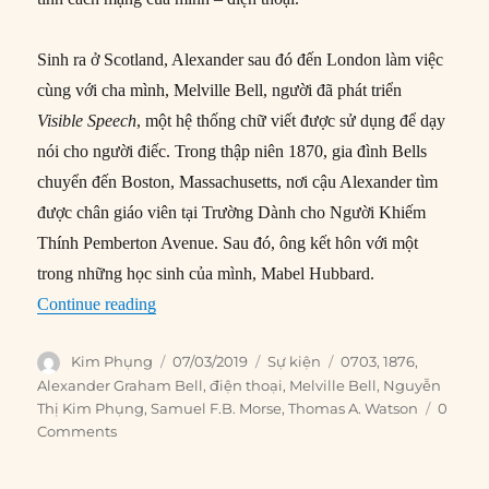
Sinh ra ở Scotland, Alexander sau đó đến London làm việc
cùng với cha mình, Melville Bell, người đã phát triển
Visible Speech
, một hệ thống chữ viết được sử dụng để dạy
nói cho người điếc. Trong thập niên 1870, gia đình Bells
chuyển đến Boston, Massachusetts, nơi cậu Alexander tìm
được chân giáo viên tại Trường Dành cho Người Khiếm
Thính Pemberton Avenue. Sau đó, ông kết hôn với một
trong những học sinh của mình, Mabel Hubbard.
“07/03/1876: Bell nhận bằng sáng chế cho điện 
Continue reading
Author
Posted
Categories
Tags
Kim Phụng
07/03/2019
Sự kiện
0703
,
1876
,
on
Alexander Graham Bell
,
điện thoại
,
Melville Bell
,
Nguyễn
Thị Kim Phụng
,
Samuel F.B. Morse
,
Thomas A. Watson
0
Comments