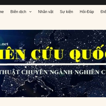
me
Biên dịch
Nhân vật
Sự kiện
Hỏi-Đáp
Đi