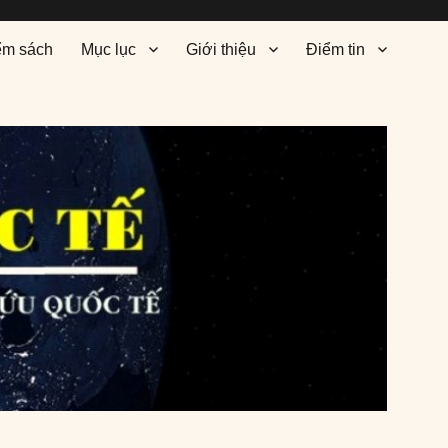
ểm sách
Mục lục
Giới thiệu
Điểm tin