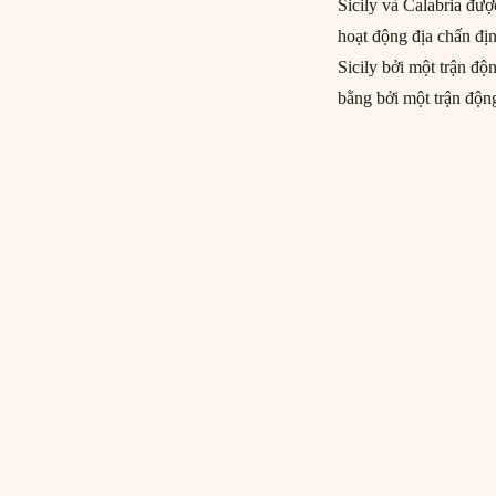
Sicily và Calabria đượ
hoạt động địa chấn đị
Sicily bởi một trận độ
bằng bởi một trận độn