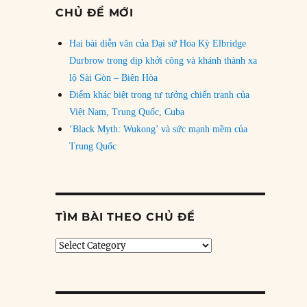
CHỦ ĐỀ MỚI
Hai bài diễn văn của Đại sứ Hoa Kỳ Elbridge
Durbrow trong dịp khởi công và khánh thành xa
lộ Sài Gòn – Biên Hòa
Điểm khác biệt trong tư tưởng chiến tranh của
Việt Nam, Trung Quốc, Cuba
‘Black Myth: Wukong’ và sức mạnh mềm của
Trung Quốc
TÌM BÀI THEO CHỦ ĐỀ
Tìm
bài
theo
chủ
đề