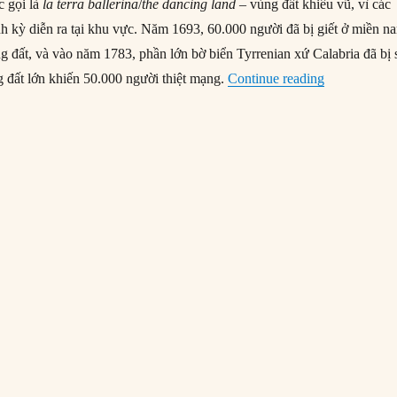
c gọi là
la terra ballerina
/
the dancing land
– vùng đất khiêu vũ, vì các
nh kỳ diễn ra tại khu vực. Năm 1693, 60.000 người đã bị giết ở miền n
ng đất, và vào năm 1783, phần lớn bờ biển Tyrrenian xứ Calabria đã bị 
“28/12/1908:
g đất lớn khiến 50.000 người thiệt mạng.
Continue reading