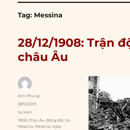
Tag:
Messina
28/12/1908: Trận đ
châu Âu
Author
Kim Phụng
Posted
28/12/2019
on
Categories
Sự kiện
Tags
1908
,
Châu Âu
,
động đất
,
Eo
Messina
,
Messina
,
ngày