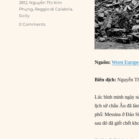
2812
,
Nguyễn Thị Kim
Phụng
,
Reggio di Calabria
,
Sicily
0 Comments
Nguồn:
Worst Europe
Biên dịch:
Nguyễn Th
Lúc bình minh ngày nà
lịch sử châu Âu đã là
phố: Messina ở Đảo Sic
sau đó đã giết chết k