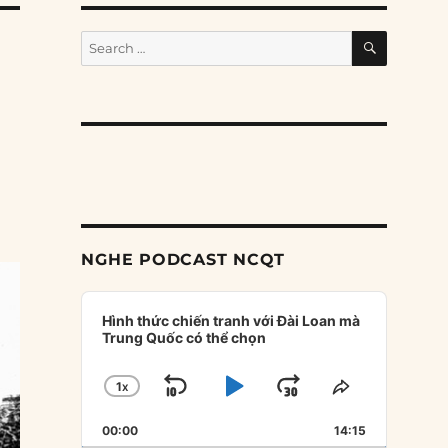
SEARCH
Search
for:
NGHE PODCAST NCQT
Audio
Player
Hình thức chiến tranh với Đài Loan mà
Trung Quốc có thể chọn
1
X
SKIP
PLAY
JUMP
CHANGE
SHARE
PLAYBACK
THIS
BACKWARD
PAUSE
FORWARD
00:00
RATE
14:15
EPISODE