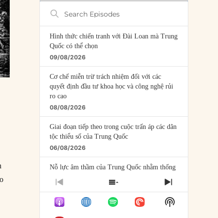
Search
Episodes
Hình thức chiến tranh với Đài Loan mà Trung
Quốc có thể chọn
09/08/2026
Cơ chế miễn trừ trách nhiệm đối với các
quyết định đầu tư khoa học và công nghệ rủi
ro cao
08/08/2026
Giai đoạn tiếp theo trong cuộc trấn áp các dân
tộc thiểu số của Trung Quốc
06/08/2026
h
Nỗ lực âm thầm của Trung Quốc nhằm thống
trị khu vực Mỹ Latinh
eo
PREVIOUS
SHOW
NEXT
06/08/2026
EPISODE
EPISODES
EPISODE
Show
LIST
Nợ cho kẻ mộng mơ: Vốn vay chính sách và
Podcast
giới hạn của việc cho startup vay vốn