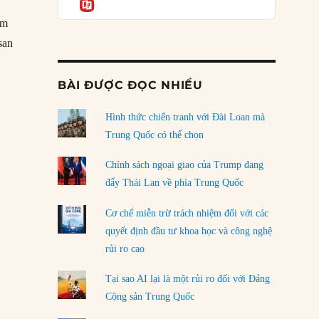
Informatio
05/08/2026
am
san
Mỹ Latinh đang trở thành “phòng thí nghiệm”
của phe cánh hữu mới
 Trận động đất tồi tệ nhất châu Âu”
04/08/2026
BÀI ĐƯỢC ĐỌC NHIỀU
Tại sao Trung Quốc phủ nhận cuộc gặp với
Ngoại trưởng Nhật Bản?
Hình thức chiến tranh với Đài Loan mà
04/08/2026
Trung Quốc có thể chọn
Điểm mù chiến lược của Trump tại Thái Bình
Chính sách ngoại giao của Trump đang
Dương
đẩy Thái Lan về phía Trung Quốc
03/08/2026
Cơ chế miễn trừ trách nhiệm đối với các
Đặt cược vào thất bại: Các quỹ đầu tư mạo
quyết định đầu tư khoa học và công nghệ
hiểm quốc gia và khía cạnh chính trị của vốn
rủi ro cao
rủi ro
02/08/2026
Tại sao AI lại là một rủi ro đối với Đảng
Làm thế nào để kết thúc Chiến tranh Iran?
Cộng sản Trung Quốc
01/08/2026