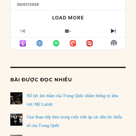
30/07/2026
LOAD MORE
PREVIOUS
SHOW
NEXT
EPISODE
EPISODES
EPISO
Show
LIST
Podcast
Informat
BÀI ĐƯỢC ĐỌC NHIỀU
Nỗ lực âm thầm của Trung Quốc nhằm thống trị khu
vực Mỹ Latinh
Giai đoạn tiếp theo trong cuộc trấn áp các dân tộc thiểu
số của Trung Quốc