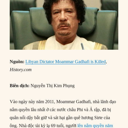
Nguồn:
Libyan Dictator Moammar Gadhafi is Killed
,
History.com
Biên dịch:
Nguyễn Thị Kim Phụng
Vào ngày này năm 2011, Moammar Gadhafi, nhà lãnh đạo
nắm quyền lâu nhất ở các nước châu Phi và Ả rập, đã bị
quân nổi dậy bắt giữ và sát hại gần quê hương Sirte của
ông. Nhà độc tài kỳ lạ 69 tuổi, người
lên nắm quyền năm