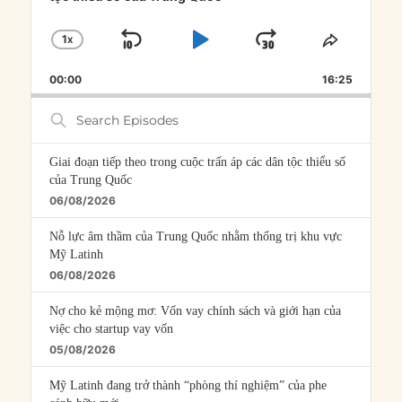
1
X
SKIP
PLAY
JUMP
CHANGE
SHARE
PLAYBACK
THIS
BACKWARD
PAUSE
FORWARD
00:00
RATE
16:25
EPISOD
Search
Episodes
Giai đoạn tiếp theo trong cuộc trấn áp các dân tộc thiểu số
của Trung Quốc
06/08/2026
Nỗ lực âm thầm của Trung Quốc nhằm thống trị khu vực
Mỹ Latinh
06/08/2026
Nợ cho kẻ mộng mơ: Vốn vay chính sách và giới hạn của
việc cho startup vay vốn
05/08/2026
Mỹ Latinh đang trở thành “phòng thí nghiệm” của phe