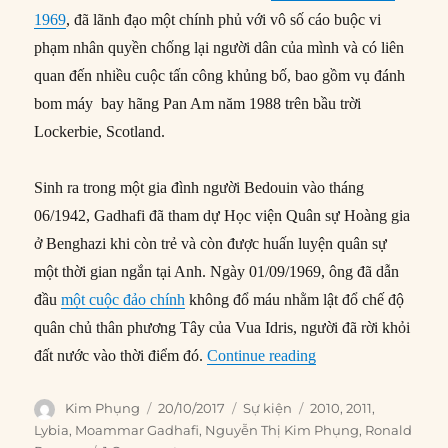
1969
, đã lãnh đạo một chính phủ với vô số cáo buộc vi
phạm nhân quyền chống lại người dân của mình và có liên
quan đến nhiều cuộc tấn công khủng bố, bao gồm vụ đánh
bom máy bay hãng Pan Am năm 1988 trên bầu trời
Lockerbie, Scotland.
Sinh ra trong một gia đình người Bedouin vào tháng
06/1942, Gadhafi đã tham dự Học viện Quân sự Hoàng gia
ở Benghazi khi còn trẻ và còn được huấn luyện quân sự
một thời gian ngắn tại Anh. Ngày 01/09/1969, ông đã dẫn
đầu
một cuộc đảo chính
không đổ máu nhằm lật đổ chế độ
quân chủ thân phương Tây của Vua Idris, người đã rời khỏi
“20/10/2011: Nhà độ
đất nước vào thời điểm đó.
Continue reading
Author
Posted
Categories
Tags
Kim Phụng
20/10/2017
Sự kiện
2010
,
2011
,
on
Lybia
,
Moammar Gadhafi
,
Nguyễn Thị Kim Phụng
,
Ronald