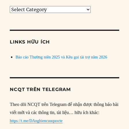
Tìm
bài
theo
chủ
đề
LINKS HỮU ÍCH
Báo cáo Thường niên 2025 và Kêu gọi tài trợ năm 2026
NCQT TRÊN TELEGRAM
Theo dõi NCQT trên Telegram để nhận được thông báo bài
viết mới và các thông tin, tài liệu… hữu ích khác:
https://t.me/DAnghiencuuquocte