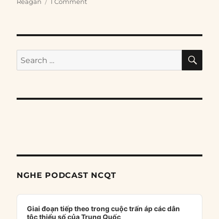
Reagan
1 Comment
SE
Search
for:
NGHE PODCAST NCQT
Audio
Player
Giai đoạn tiếp theo trong cuộc trấn áp các dân
tộc thiểu số của Trung Quốc