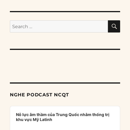
SE
Search
for:
NGHE PODCAST NCQT
Audio
Player
Nỗ lực âm thầm của Trung Quốc nhằm thống trị
khu vực Mỹ Latinh