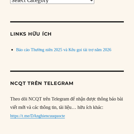
Tìm
bài
theo
chủ
đề
LINKS HỮU ÍCH
Báo cáo Thường niên 2025 và Kêu gọi tài trợ năm 2026
NCQT TRÊN TELEGRAM
Theo dõi NCQT trên Telegram để nhận được thông báo bài
viết mới và các thông tin, tài liệu… hữu ích khác:
https://t.me/DAnghiencuuquocte