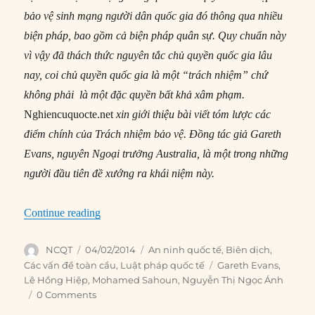
bảo vệ sinh mạng người dân quốc gia đó thông qua nhiều
biện pháp, bao gồm cả biện pháp quân sự. Quy chuẩn này
vì vậy đã thách thức nguyên tắc chủ quyền quốc gia lâu
nay, coi chủ quyền quốc gia là một “trách nhiệm” chứ
không phải là một đặc quyền bất khả xâm phạm.
Nghiencuquocte.net
xin giới thiệu bài viết tóm lược các
điểm chính của Trách nhiệm bảo vệ. Đồng tác giả Gareth
Evans, nguyên Ngoại trưởng Australia, là một trong những
người đầu tiên đề xướng ra khái niệm này.
“#116 – Trách nhiệm bảo vệ”
Continue reading
Author
Posted
Categories
NCQT
04/02/2014
An ninh quốc tế
,
Biên dịch
,
on
Tags
Các vấn đề toàn cầu
,
Luật pháp quốc tế
Gareth Evans
,
Lê Hồng Hiệp
,
Mohamed Sahoun
,
Nguyễn Thị Ngọc Ánh
0 Comments