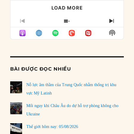
LOAD MORE
PREVIOUS
SHOW
NEXT
EPISODE
EPISODES
EPISO
Show
LIST
Podcast
Informat
BÀI ĐƯỢC ĐỌC NHIỀU
Nỗ lực âm thầm của Trung Quốc nhằm thống trị khu
vực Mỹ Latinh
Mối nguy khi Châu Âu do dự hỗ trợ phòng không cho
Ukraine
Thế giới hôm nay: 05/08/2026