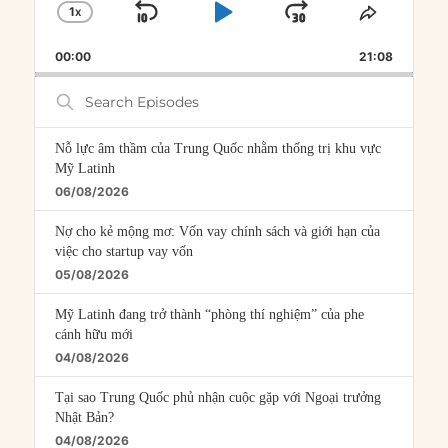
1
X
SKIP
PLAY
JUMP
CHANGE
SHARE
PLAYBACK
THIS
BACKWARD
PAUSE
FORWARD
00:00
RATE
21:08
EPISOD
Search
Episodes
Nỗ lực âm thầm của Trung Quốc nhằm thống trị khu vực
Mỹ Latinh
06/08/2026
Nợ cho kẻ mộng mơ: Vốn vay chính sách và giới hạn của
việc cho startup vay vốn
05/08/2026
Mỹ Latinh đang trở thành “phòng thí nghiệm” của phe
cánh hữu mới
04/08/2026
Tại sao Trung Quốc phủ nhận cuộc gặp với Ngoại trưởng
Nhật Bản?
04/08/2026