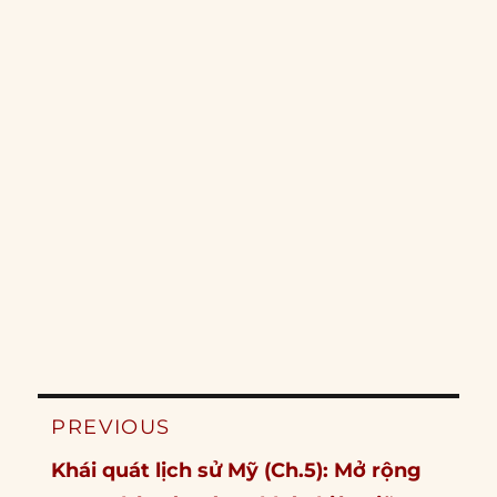
Post
PREVIOUS
navigation
Previous
Khái quát lịch sử Mỹ (Ch.5): Mở rộng