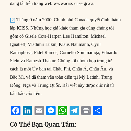
đăng tải trên trang web www.iciss-ciise.gc.ca.
[2]
Tháng 9 năm 2000, Chính phủ Canada quyết định thành
lập ICISS. Những học giả khác tham gia cùng chúng tôi
gồm có Gisele Cote-Harper, Lee Hamilton, Michael
Ignatieff, Vladimir Lukin, Klaus Naumann, Cyril
Ramaphosa, Fidel Ramos, Cornelio Sommaruga, Eduardo
Stein và Ramesh Thakur. Chúng tôi nhóm họp trong tư
cách là một Ủy ban tại Châu Phi, Châu Á, Châu Âu, và
Bắc Mĩ, và đã tham vấn toàn diện tại Mỹ Latinh, Trung
Đông, Nga và Trung Quốc. Bài viết này được đúc rút từ
bản báo cáo trên.
F
Li
E
M
W
T
P
S
a
n
m
e
h
el
ri
h
Có Thể Bạn Quan Tâm:
c
k
ai
ss
at
e
n
a