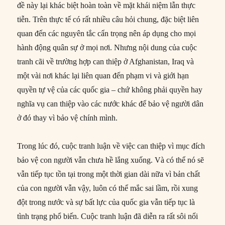
đề này lại khác biệt hoàn toàn về mặt khái niệm lẫn thực
tiễn. Trên thực tế có rất nhiều câu hỏi chung, đặc biệt liên
quan đến các nguyên tắc cẩn trọng nên áp dụng cho mọi
hành động quân sự ở mọi nơi. Nhưng nội dung của cuộc
tranh cãi về trường hợp can thiệp ở Afghanistan, Iraq và
một vài nơi khác lại liên quan đến phạm vi và giới hạn
quyền tự vệ của các quốc gia – chứ không phải quyền hay
nghĩa vụ can thiệp vào các nước khác để bảo vệ người dân
ở đó thay vì bảo vệ chính mình.
Trong lúc đó, cuộc tranh luận về việc can thiệp vì mục đích
bảo vệ con người vẫn chưa hề lắng xuống. Và có thể nó sẽ
vẫn tiếp tục tồn tại trong một thời gian dài nữa vì bản chất
của con người vẫn vậy, luôn có thể mắc sai lầm, rồi xung
đột trong nước và sự bất lực của quốc gia vẫn tiếp tục là
tình trạng phổ biến. Cuộc tranh luận đã diễn ra rất sôi nổi