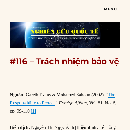
MENU
Nghiên cứu quốc tế
#116 – Trách nhiệm bảo vệ
Nguồn:
Gareth Evans & Mohamed Sahoun (2002). “
The
Responsibility to Protect
”,
Foreign Affairs
, Vol. 81, No. 6,
pp. 99-110.
[1]
Biên dịch:
Nguyễn Thị Ngọc Ánh |
Hiệu đính:
Lê Hồng