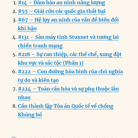
#14 – Đảm bảo an ninh năng lượng
e
e
l
e
s
g
t
re
#55 – Giải cứu các quốc gia thất bại
b
d
n
A
r
#67 – Hệ lụy an ninh của vấn đề biến đổi
o
I
g
p
a
khí hậu
o
n
er
p
m
#131 – Sâu máy tính Stuxnet và tương lai
k
chiến tranh mạng
#218 – Sự can thiệp, các thể chế, xung đột
khu vực và sắc tộc (Phần 1)
#222 – Con đường hòa bình của chủ nghĩa
tự do và kiến tạo
#224 – Toàn cầu hóa và sự phụ thuộc lẫn
nhau
Cần thành lập Tòa án Quốc tế về chống
Khủng bố