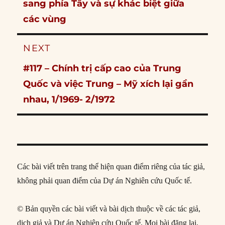
post:
sang phía Tây và sự khác biệt giữa
các vùng
NEXT
Next
#117 – Chính trị cấp cao của Trung
post:
Quốc và việc Trung – Mỹ xích lại gần
nhau, 1/1969- 2/1972
Các bài viết trên trang thể hiện quan điểm riêng của tác giả,
không phải quan điểm của Dự án Nghiên cứu Quốc tế.
© Bản quyền các bài viết và bài dịch thuộc về các tác giả,
dịch giả và Dự án Nghiên cứu Quốc tế. Mọi bài đăng lại,