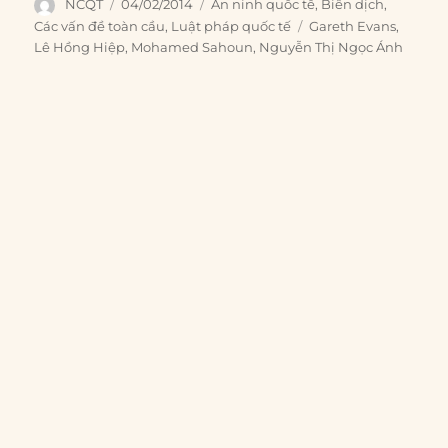
Author
Posted
Categories
NCQT
04/02/2014
An ninh quốc tế
,
Biên dịch
,
on
Tags
Các vấn đề toàn cầu
,
Luật pháp quốc tế
Gareth Evans
,
Lê Hồng Hiệp
,
Mohamed Sahoun
,
Nguyễn Thị Ngọc Ánh