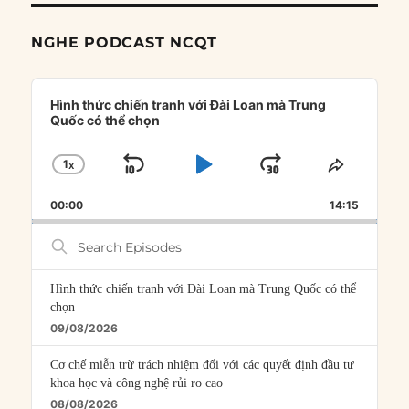
NGHE PODCAST NCQT
Audio
Player
Hình thức chiến tranh với Đài Loan mà Trung
Quốc có thể chọn
1
X
SKIP
PLAY
JUMP
CHANGE
SHARE
PLAYBACK
THIS
BACKWARD
PAUSE
FORWARD
00:00
RATE
14:15
EPISOD
Search
Episodes
Hình thức chiến tranh với Đài Loan mà Trung Quốc có thể
chọn
09/08/2026
Cơ chế miễn trừ trách nhiệm đối với các quyết định đầu tư
khoa học và công nghệ rủi ro cao
08/08/2026