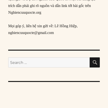
trích dẫn phải ghi rõ nguồn và dẫn link tới bài gốc trên
Nghiencuuquocte.org
Mọi góp ý, liên hệ xin gửi về: Lê Hồng Hiệp,
nghiencuuquocte@gmail.com
SE
Search
for: