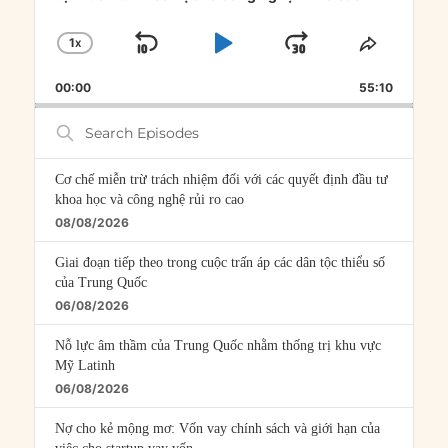
1
X
SKIP
PLAY
JUMP
CHANGE
SHARE
PLAYBACK
THIS
BACKWARD
PAUSE
FORWARD
00:00
RATE
55:10
EPISOD
Search
Episodes
Cơ chế miễn trừ trách nhiệm đối với các quyết định đầu tư
khoa học và công nghệ rủi ro cao
08/08/2026
Giai đoạn tiếp theo trong cuộc trấn áp các dân tộc thiểu số
của Trung Quốc
06/08/2026
Nỗ lực âm thầm của Trung Quốc nhằm thống trị khu vực
Mỹ Latinh
06/08/2026
Nợ cho kẻ mộng mơ: Vốn vay chính sách và giới hạn của