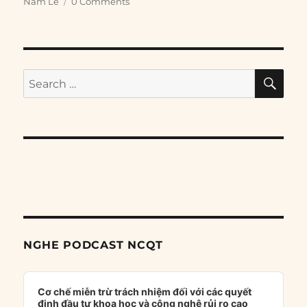
Nam Lê
0 Comments
SE
Search
for:
NGHE PODCAST NCQT
Audio
Player
Cơ chế miễn trừ trách nhiệm đối với các quyết
định đầu tư khoa học và công nghệ rủi ro cao