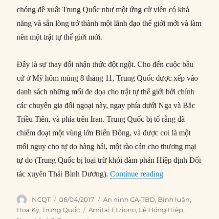
chóng đề xuất Trung Quốc như một ứng cử viên có khả
năng và sẵn lòng trở thành một lãnh đạo thế giới mới và làm
nên một trật tự thế giới mới.
Đây là sự thay đổi nhận thức đột ngột. Cho đến cuộc bầu
cử ở Mỹ hôm mùng 8 tháng 11, Trung Quốc được xếp vào
danh sách những mối đe dọa cho trật tự thế giới bởi chính
các chuyên gia đối ngoại này, ngay phía dưới Nga và Bắc
Triều Tiên, và phía trên Iran. Trung Quốc bị tố rằng đã
chiếm đoạt một vùng lớn Biển Đông, và được coi là một
mối nguy cho tự do hàng hải, một rào cản cho thương mại
tự do (Trung Quốc bị loại trừ khỏi đàm phán Hiệp định Đối
“Trung Quốc tình 
tác xuyên Thái Bình Dương).
Continue reading
Author
Posted
Categories
NCQT
06/04/2017
An ninh CA-TBD
,
Bình luận
,
on
Tags
Hoa Kỳ
,
Trung Quốc
Amitai Etziono
,
Lê Hồng Hiệp
,