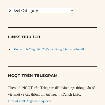
Tìm
bài
theo
chủ
đề
LINKS HỮU ÍCH
Báo cáo Thường niên 2025 và Kêu gọi tài trợ năm 2026
NCQT TRÊN TELEGRAM
Theo dõi NCQT trên Telegram để nhận được thông báo bài
viết mới và các thông tin, tài liệu… hữu ích khác:
https://t.me/DAnghiencuuquocte