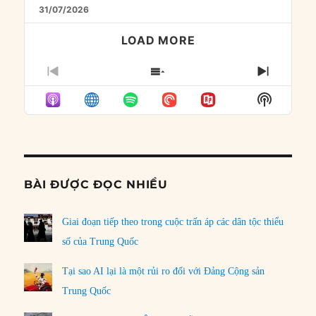
31/07/2026
LOAD MORE
PREVIOUS
SHOW
NEXT
EPISODE
EPISODES
EPISO
Show
LIST
Podcast
Informat
BÀI ĐƯỢC ĐỌC NHIỀU
Giai đoạn tiếp theo trong cuộc trấn áp các dân tộc thiểu
số của Trung Quốc
Tại sao AI lại là một rủi ro đối với Đảng Cộng sản
Trung Quốc