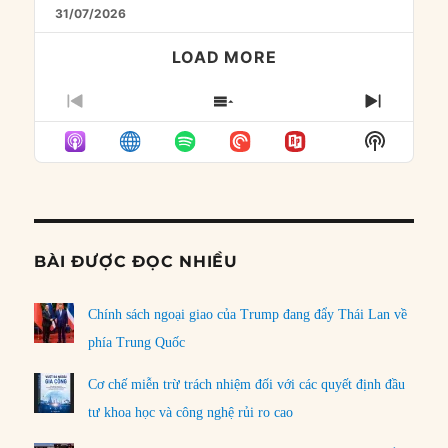
31/07/2026
LOAD MORE
PREVIOUS
SHOW
NEXT
EPISODE
EPISODES
EPISO
Show
LIST
Podcast
Informat
BÀI ĐƯỢC ĐỌC NHIỀU
Chính sách ngoại giao của Trump đang đẩy Thái Lan về
phía Trung Quốc
Cơ chế miễn trừ trách nhiệm đối với các quyết định đầu
tư khoa học và công nghệ rủi ro cao