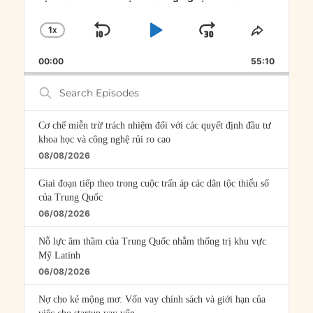
1
X
SKIP
PLAY
JUMP
CHANGE
SHARE
PLAYBACK
THIS
BACKWARD
PAUSE
FORWARD
00:00
RATE
55:10
EPISOD
Search
Episodes
Cơ chế miễn trừ trách nhiệm đối với các quyết định đầu tư
khoa học và công nghệ rủi ro cao
08/08/2026
Giai đoạn tiếp theo trong cuộc trấn áp các dân tộc thiểu số
của Trung Quốc
06/08/2026
Nỗ lực âm thầm của Trung Quốc nhằm thống trị khu vực
Mỹ Latinh
06/08/2026
Nợ cho kẻ mộng mơ: Vốn vay chính sách và giới hạn của