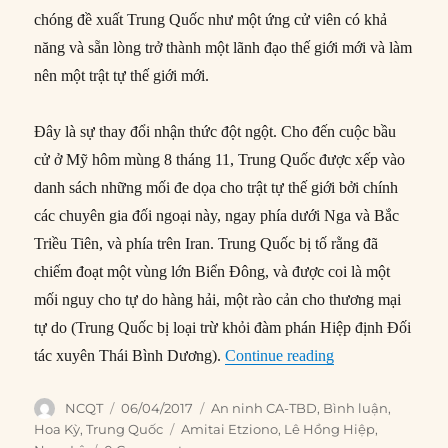
chóng đề xuất Trung Quốc như một ứng cử viên có khả
năng và sẵn lòng trở thành một lãnh đạo thế giới mới và làm
nên một trật tự thế giới mới.
Đây là sự thay đổi nhận thức đột ngột. Cho đến cuộc bầu
cử ở Mỹ hôm mùng 8 tháng 11, Trung Quốc được xếp vào
danh sách những mối đe dọa cho trật tự thế giới bởi chính
các chuyên gia đối ngoại này, ngay phía dưới Nga và Bắc
Triều Tiên, và phía trên Iran. Trung Quốc bị tố rằng đã
chiếm đoạt một vùng lớn Biển Đông, và được coi là một
mối nguy cho tự do hàng hải, một rào cản cho thương mại
tự do (Trung Quốc bị loại trừ khỏi đàm phán Hiệp định Đối
“Trung Quốc tình 
tác xuyên Thái Bình Dương).
Continue reading
Author
Posted
Categories
NCQT
06/04/2017
An ninh CA-TBD
,
Bình luận
,
on
Tags
Hoa Kỳ
,
Trung Quốc
Amitai Etziono
,
Lê Hồng Hiệp
,