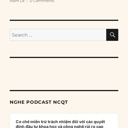
Nam Lê
0 Comments
SE
Search
for:
NGHE PODCAST NCQT
Audio
Player
Cơ chế miễn trừ trách nhiệm đối với các quyết
định đầu tư khoa học và công nghệ rủi ro cao