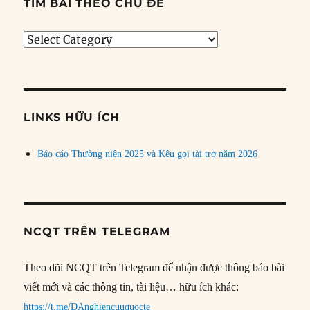
TÌM BÀI THEO CHỦ ĐỀ
Tìm
bài
theo
chủ
đề
LINKS HỮU ÍCH
Báo cáo Thường niên 2025 và Kêu gọi tài trợ năm 2026
NCQT TRÊN TELEGRAM
Theo dõi NCQT trên Telegram để nhận được thông báo bài
viết mới và các thông tin, tài liệu… hữu ích khác:
https://t.me/DAnghiencuuquocte