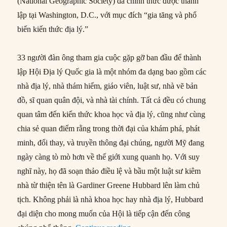
(National Geographic Society) đã chính thức được thành
lập tại Washington, D.C., với mục đích “gia tăng và phổ
biến kiến thức địa lý.”
33 người đàn ông tham gia cuộc gặp gỡ ban đầu để thành
lập Hội Địa lý Quốc gia là một nhóm đa dạng bao gồm các
nhà địa lý, nhà thám hiểm, giáo viên, luật sư, nhà vẽ bản
đồ, sĩ quan quân đội, và nhà tài chính. Tất cả đều có chung
quan tâm đến kiến thức khoa học và địa lý, cũng như cùng
chia sẻ quan điểm rằng trong thời đại của khám phá, phát
minh, đổi thay, và truyền thông đại chúng, người Mỹ đang
ngày càng tò mò hơn về thế giới xung quanh họ. Với suy
nghĩ này, họ đã soạn thảo điều lệ và bầu một luật sư kiêm
nhà từ thiện tên là Gardiner Greene Hubbard lên làm chủ
tịch. Không phải là nhà khoa học hay nhà địa lý, Hubbard
đại diện cho mong muốn của Hội là tiếp cận đến công