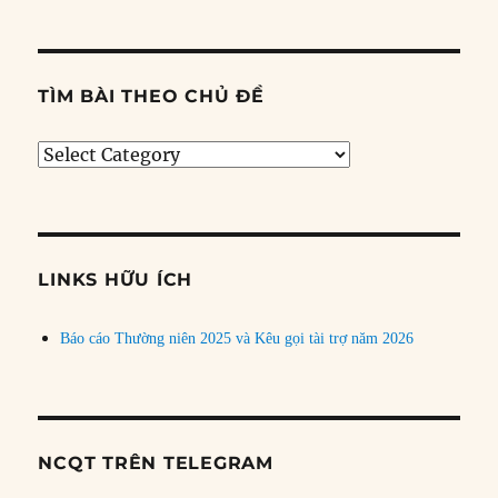
TÌM BÀI THEO CHỦ ĐỀ
Tìm
bài
theo
chủ
đề
LINKS HỮU ÍCH
Báo cáo Thường niên 2025 và Kêu gọi tài trợ năm 2026
NCQT TRÊN TELEGRAM