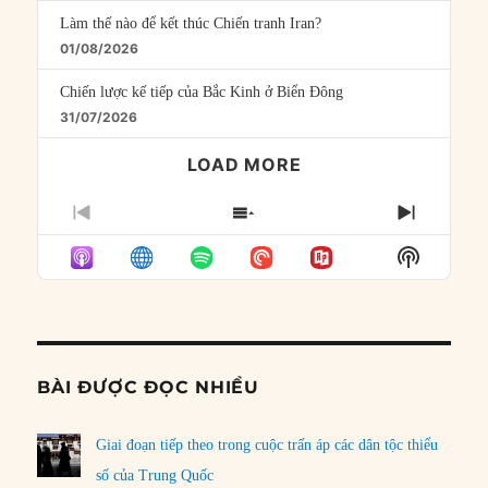
Làm thế nào để kết thúc Chiến tranh Iran?
01/08/2026
Chiến lược kế tiếp của Bắc Kinh ở Biển Đông
31/07/2026
LOAD MORE
PREVIOUS
SHOW
NEXT
EPISODE
EPISODES
EPISO
Show
LIST
Podcast
Informat
BÀI ĐƯỢC ĐỌC NHIỀU
Giai đoạn tiếp theo trong cuộc trấn áp các dân tộc thiểu
số của Trung Quốc