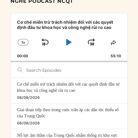
NGHE PODCAST NCQT
Audio
Player
Cơ chế miễn trừ trách nhiệm đối với các quyết
định đầu tư khoa học và công nghệ rủi ro cao
1
X
SKIP
PLAY
JUMP
CHANGE
SHARE
PLAYBACK
THIS
BACKWARD
PAUSE
FORWARD
00:00
RATE
55:10
EPISOD
Search
Episodes
Cơ chế miễn trừ trách nhiệm đối với các quyết định đầu tư
khoa học và công nghệ rủi ro cao
08/08/2026
Giai đoạn tiếp theo trong cuộc trấn áp các dân tộc thiểu số
của Trung Quốc
06/08/2026
Nỗ lực âm thầm của Trung Quốc nhằm thống trị khu vực