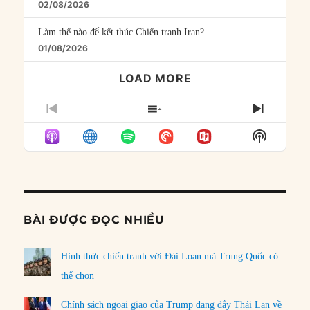
02/08/2026
Làm thế nào để kết thúc Chiến tranh Iran?
01/08/2026
LOAD MORE
PREVIOUS
SHOW
NEXT
EPISODE
EPISODES
EPISO
Show
LIST
Podcast
Informat
BÀI ĐƯỢC ĐỌC NHIỀU
Hình thức chiến tranh với Đài Loan mà Trung Quốc có
thể chọn
Chính sách ngoại giao của Trump đang đẩy Thái Lan về