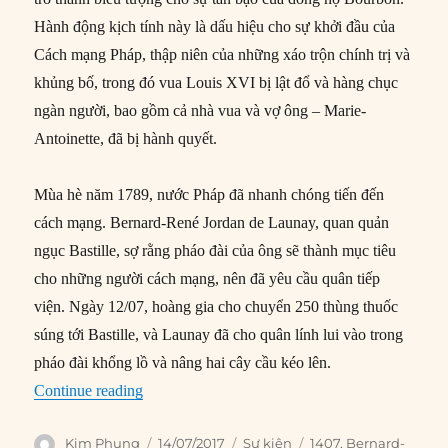
Hành động kịch tính này là dấu hiệu cho sự khởi đầu của
Cách mạng Pháp, thập niên của những xáo trộn chính trị và
khủng bố, trong đó vua Louis XVI bị lật đổ và hàng chục
ngàn người, bao gồm cả nhà vua và vợ ông – Marie-
Antoinette, đã bị hành quyết.
Mùa hè năm 1789, nước Pháp đã nhanh chóng tiến đến
cách mạng. Bernard-René Jordan de Launay, quan quản
ngục Bastille, sợ rằng pháo đài của ông sẽ thành mục tiêu
cho những người cách mạng, nên đã yêu cầu quân tiếp
viện. Ngày 12/07, hoàng gia cho chuyển 250 thùng thuốc
súng tới Bastille, và Launay đã cho quân lính lui vào trong
pháo đài khổng lồ và nâng hai cây cầu kéo lên.
“14/07/1789: Quân cách mạng Pháp chiếm ngục 
Continue reading
Author
Posted
Categories
Tags
Kim Phụng
14/07/2017
Sự kiện
1407
,
Bernard-