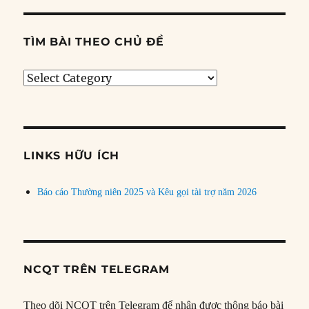
TÌM BÀI THEO CHỦ ĐỀ
Tìm
bài
theo
chủ
đề
LINKS HỮU ÍCH
Báo cáo Thường niên 2025 và Kêu gọi tài trợ năm 2026
NCQT TRÊN TELEGRAM
Theo dõi NCQT trên Telegram để nhận được thông báo bài