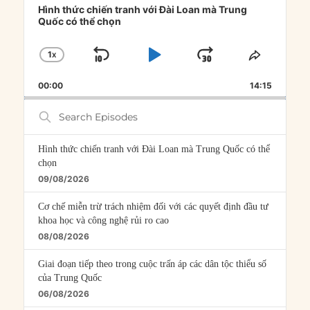
Player
Hình thức chiến tranh với Đài Loan mà Trung
Quốc có thể chọn
1
X
SKIP
PLAY
JUMP
CHANGE
SHARE
PLAYBACK
THIS
BACKWARD
PAUSE
FORWARD
00:00
RATE
14:15
EPISOD
Search
Episodes
Hình thức chiến tranh với Đài Loan mà Trung Quốc có thể
chọn
09/08/2026
Cơ chế miễn trừ trách nhiệm đối với các quyết định đầu tư
khoa học và công nghệ rủi ro cao
08/08/2026
Giai đoạn tiếp theo trong cuộc trấn áp các dân tộc thiểu số
của Trung Quốc
06/08/2026