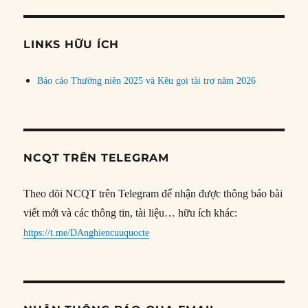
theo
chủ
đề
LINKS HỮU ÍCH
Báo cáo Thường niên 2025 và Kêu gọi tài trợ năm 2026
NCQT TRÊN TELEGRAM
Theo dõi NCQT trên Telegram để nhận được thông báo bài
viết mới và các thông tin, tài liệu… hữu ích khác:
https://t.me/DAnghiencuuquocte