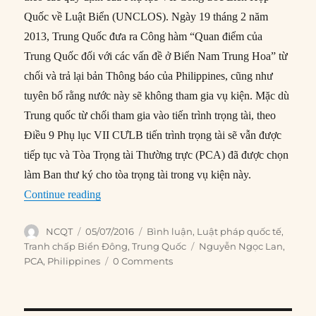
Quốc về Luật Biển (UNCLOS). Ngày 19 tháng 2 năm
2013, Trung Quốc đưa ra Công hàm “Quan điểm của
Trung Quốc đối với các vấn đề ở Biển Nam Trung Hoa” từ
chối và trả lại bản Thông báo của Philippines, cũng như
tuyên bố rằng nước này sẽ không tham gia vụ kiện. Mặc dù
Trung quốc từ chối tham gia vào tiến trình trọng tài, theo
Điều 9 Phụ lục VII CƯLB tiến trình trọng tài sẽ vẫn được
tiếp tục và Tòa Trọng tài Thường trực (PCA) đã được chọn
làm Ban thư ký cho tòa trọng tài trong vụ kiện này.
“Phân tích Phán quyết về Thẩm quyền của PC
Continue reading
Author
Posted
Categories
NCQT
05/07/2016
Bình luận
,
Luật pháp quốc tế
,
on
Tags
Tranh chấp Biển Đông
,
Trung Quốc
Nguyễn Ngọc Lan
,
PCA
,
Philippines
0 Comments