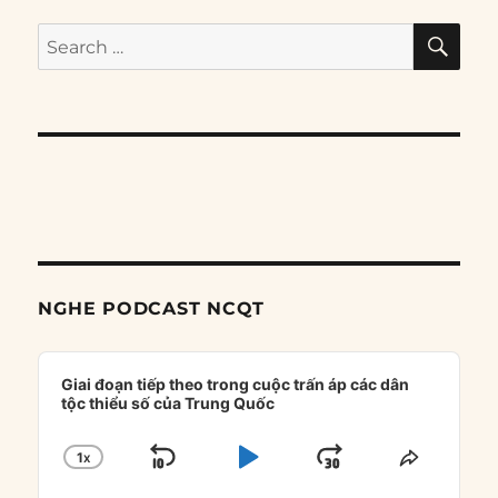
SE
Search
for:
NGHE PODCAST NCQT
Audio
Player
Giai đoạn tiếp theo trong cuộc trấn áp các dân
tộc thiểu số của Trung Quốc
1
X
SKIP
PLAY
JUMP
CHANGE
SHARE
PLAYBACK
THIS