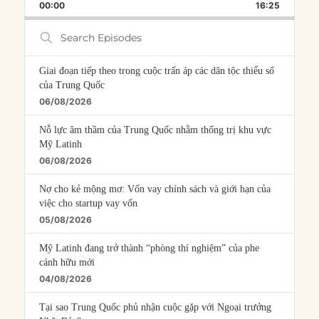
BACKWARD
PAUSE
FORWARD
00:00
RATE
16:25
EPISOD
Search
Episodes
Giai đoạn tiếp theo trong cuộc trấn áp các dân tộc thiểu số
của Trung Quốc
06/08/2026
Nỗ lực âm thầm của Trung Quốc nhằm thống trị khu vực
Mỹ Latinh
06/08/2026
Nợ cho kẻ mộng mơ: Vốn vay chính sách và giới hạn của
việc cho startup vay vốn
05/08/2026
Mỹ Latinh đang trở thành “phòng thí nghiệm” của phe
cánh hữu mới
04/08/2026
Tại sao Trung Quốc phủ nhận cuộc gặp với Ngoại trưởng