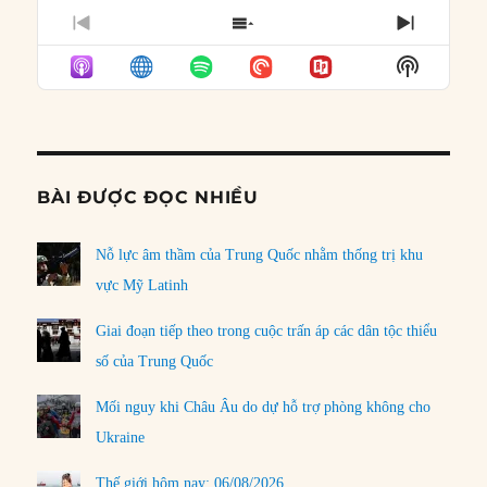
PREVIOUS
SHOW
NEXT
EPISODE
EPISODES
EPISO
Show
LIST
Podcast
Informat
BÀI ĐƯỢC ĐỌC NHIỀU
Nỗ lực âm thầm của Trung Quốc nhằm thống trị khu
vực Mỹ Latinh
Giai đoạn tiếp theo trong cuộc trấn áp các dân tộc thiểu
số của Trung Quốc
Mối nguy khi Châu Âu do dự hỗ trợ phòng không cho
Ukraine
Thế giới hôm nay: 06/08/2026