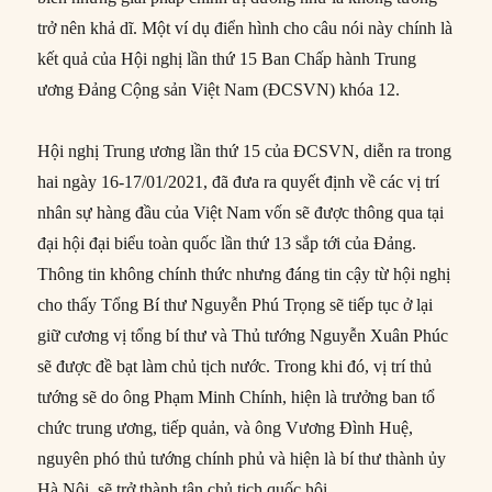
trở nên khả dĩ. Một ví dụ điển hình cho câu nói này chính là
kết quả của Hội nghị lần thứ 15 Ban Chấp hành Trung
ương Đảng Cộng sản Việt Nam (ĐCSVN) khóa 12.
Hội nghị Trung ương lần thứ 15 của ĐCSVN, diễn ra trong
hai ngày 16-17/01/2021, đã đưa ra quyết định về các vị trí
nhân sự hàng đầu của Việt Nam vốn sẽ được thông qua tại
đại hội đại biểu toàn quốc lần thứ 13 sắp tới của Đảng.
Thông tin không chính thức nhưng đáng tin cậy từ hội nghị
cho thấy Tổng Bí thư Nguyễn Phú Trọng sẽ tiếp tục ở lại
giữ cương vị tổng bí thư và Thủ tướng Nguyễn Xuân Phúc
sẽ được đề bạt làm chủ tịch nước. Trong khi đó, vị trí thủ
tướng sẽ do ông Phạm Minh Chính, hiện là trưởng ban tổ
chức trung ương, tiếp quản, và ông Vương Đình Huệ,
nguyên phó thủ tướng chính phủ và hiện là bí thư thành ủy
Hà Nội, sẽ trở thành tân chủ tịch quốc hội.