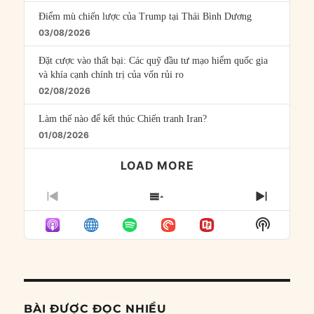
Điểm mù chiến lược của Trump tại Thái Bình Dương
03/08/2026
Đặt cược vào thất bại: Các quỹ đầu tư mạo hiểm quốc gia
và khía cạnh chính trị của vốn rủi ro
02/08/2026
Làm thế nào để kết thúc Chiến tranh Iran?
01/08/2026
LOAD MORE
PREVIOUS
SHOW
NEXT
EPISODE
EPISODES
EPISO
Show
LIST
Podcast
Informat
BÀI ĐƯỢC ĐỌC NHIỀU