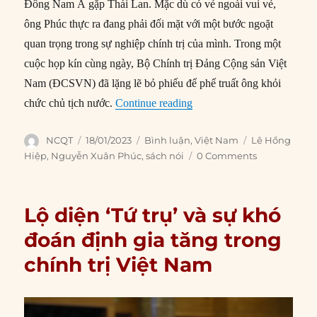
Đông Nam Á gặp Thái Lan. Mặc dù có vẻ ngoài vui vẻ,
ông Phúc thực ra đang phải đối mặt với một bước ngoặt
quan trọng trong sự nghiệp chính trị của mình. Trong một
cuộc họp kín cùng ngày, Bộ Chính trị Đảng Cộng sản Việt
Nam (ĐCSVN) đã lặng lẽ bỏ phiếu để phế truất ông khỏi
“Chủ tịch nước nhận ‘thẻ đỏ
chức chủ tịch nước.
Continue reading
Author
Posted
Categories
Tags
NCQT
18/01/2023
Bình luận
,
Việt Nam
Lê Hồng
on
Hiệp
,
Nguyễn Xuân Phúc
,
sách nói
0 Comments
Lộ diện ‘Tứ trụ’ và sự khó
đoán định gia tăng trong
chính trị Việt Nam