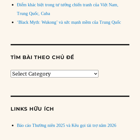
Điểm khác biệt trong tư tưởng chiến tranh của Việt Nam,
Trung Quốc, Cuba
‘Black Myth: Wukong’ và sức mạnh mềm của Trung Quốc
TÌM BÀI THEO CHỦ ĐỀ
Tìm
bài
theo
chủ
đề
LINKS HỮU ÍCH
Báo cáo Thường niên 2025 và Kêu gọi tài trợ năm 2026