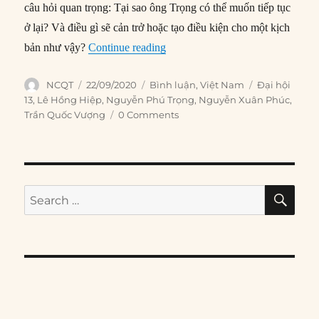
câu hỏi quan trọng: Tại sao ông Trọng có thể muốn tiếp tục
ở lại? Và điều gì sẽ cản trở hoặc tạo điều kiện cho một kịch
“Liệu Tổng Bí thư Nguyễn Phú Trọ
bản như vậy?
Continue reading
Author
Posted
Categories
Tags
NCQT
22/09/2020
Bình luận
,
Việt Nam
Đại hội
on
13
,
Lê Hồng Hiệp
,
Nguyễn Phú Trọng
,
Nguyễn Xuân Phúc
,
Trần Quốc Vượng
0 Comments
SE
Search
for: