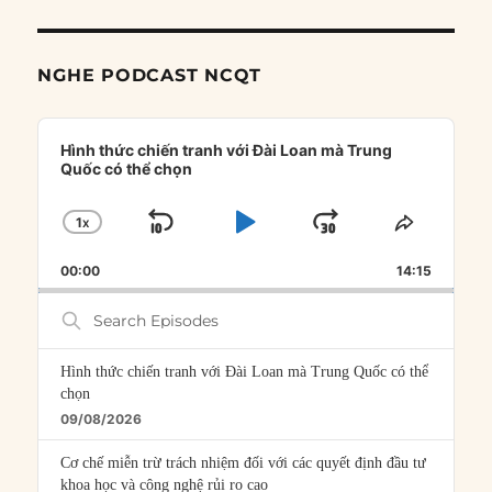
NGHE PODCAST NCQT
Audio
Player
Hình thức chiến tranh với Đài Loan mà Trung
Quốc có thể chọn
1
X
SKIP
PLAY
JUMP
CHANGE
SHARE
PLAYBACK
THIS
BACKWARD
PAUSE
FORWARD
00:00
RATE
14:15
EPISOD
Search
Episodes
Hình thức chiến tranh với Đài Loan mà Trung Quốc có thể
chọn
09/08/2026
Cơ chế miễn trừ trách nhiệm đối với các quyết định đầu tư
khoa học và công nghệ rủi ro cao