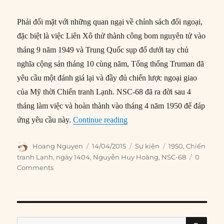
Phải đối mặt với những quan ngại về chính sách đối ngoại,
đặc biệt là việc Liên Xô thử thành công bom nguyên tử vào
tháng 9 năm 1949 và Trung Quốc sụp đổ dưới tay chủ
nghĩa cộng sản tháng 10 cùng năm, Tổng thống Truman đã
yêu cầu một đánh giá lại và đầy đủ chiến lược ngoại giao
của Mỹ thời Chiến tranh Lạnh. NSC-68 đã ra đời sau 4
tháng làm việc và hoàn thành vào tháng 4 năm 1950 để đáp
“14/04/1950: Nền tảng Chính 
ứng yêu cầu này.
Continue reading
Author
Posted
Categories
Tags
Hoang Nguyen
14/04/2015
Sự kiện
1950
,
Chiến
on
tranh Lạnh
,
ngày 1404
,
Nguyễn Huy Hoàng
,
NSC-68
0
Comments
SE
Search