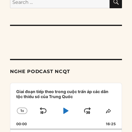
for:
NGHE PODCAST NCQT
Audio
Player
Giai đoạn tiếp theo trong cuộc trấn áp các dân
tộc thiểu số của Trung Quốc
1
X
SKIP
PLAY
JUMP
CHANGE
SHARE
PLAYBACK
THIS
BACKWARD
PAUSE
FORWARD
00:00
RATE
16:25
EPISOD