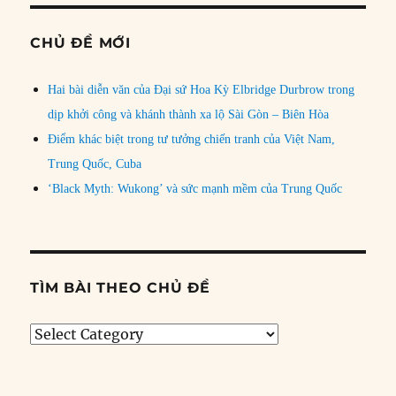
CHỦ ĐỀ MỚI
Hai bài diễn văn của Đại sứ Hoa Kỳ Elbridge Durbrow trong
dịp khởi công và khánh thành xa lộ Sài Gòn – Biên Hòa
Điểm khác biệt trong tư tưởng chiến tranh của Việt Nam,
Trung Quốc, Cuba
‘Black Myth: Wukong’ và sức mạnh mềm của Trung Quốc
TÌM BÀI THEO CHỦ ĐỀ
Tìm
bài
theo