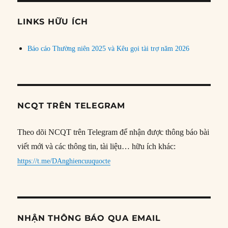
chủ
đề
LINKS HỮU ÍCH
Báo cáo Thường niên 2025 và Kêu gọi tài trợ năm 2026
NCQT TRÊN TELEGRAM
Theo dõi NCQT trên Telegram để nhận được thông báo bài
viết mới và các thông tin, tài liệu… hữu ích khác:
https://t.me/DAnghiencuuquocte
NHẬN THÔNG BÁO QUA EMAIL