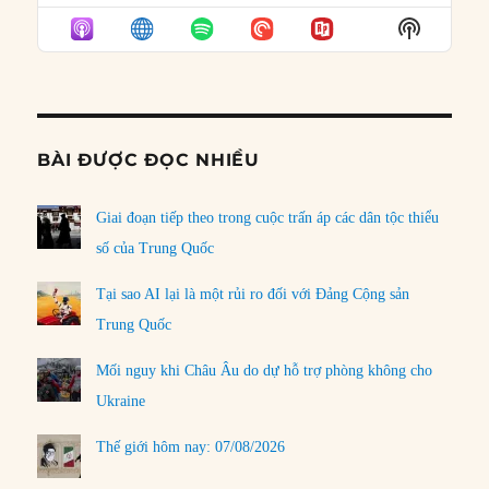
EPISODE
EPISODES
EPISO
Show
LIST
Podcast
Informat
BÀI ĐƯỢC ĐỌC NHIỀU
Giai đoạn tiếp theo trong cuộc trấn áp các dân tộc thiểu
số của Trung Quốc
Tại sao AI lại là một rủi ro đối với Đảng Cộng sản
Trung Quốc
Mối nguy khi Châu Âu do dự hỗ trợ phòng không cho
Ukraine
Thế giới hôm nay: 07/08/2026