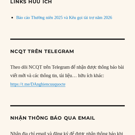
đề
LINKS HỮU ÍCH
Báo cáo Thường niên 2025 và Kêu gọi tài trợ năm 2026
NCQT TRÊN TELEGRAM
Theo dõi NCQT trên Telegram để nhận được thông báo bài
viết mới và các thông tin, tài liệu… hữu ích khác:
https://t.me/DAnghiencuuquocte
NHẬN THÔNG BÁO QUA EMAIL
Nhập địa chỉ email và đăng ký để được nhận thông báo khi