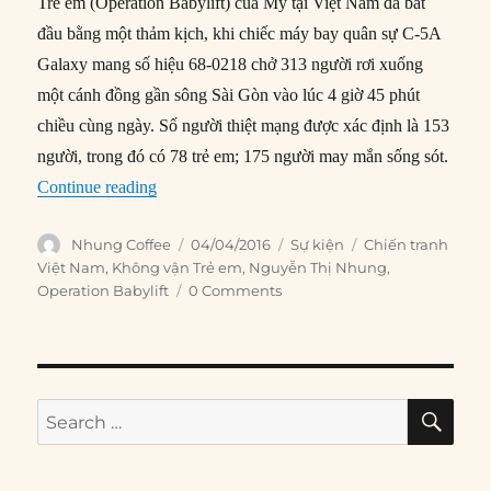
Trẻ em (Operation Babylift) của Mỹ tại Việt Nam đã bắt
đầu bằng một thảm kịch, khi chiếc máy bay quân sự C-5A
Galaxy mang số hiệu 68-0218 chở 313 người rơi xuống
một cánh đồng gần sông Sài Gòn vào lúc 4 giờ 45 phút
chiều cùng ngày. Số người thiệt mạng được xác định là 153
người, trong đó có 78 trẻ em; 175 người may mắn sống sót.
“04/04/1975: Máy bay rơi trong chiến dịch Khô
Continue reading
Author
Posted
Categories
Tags
Nhung Coffee
04/04/2016
Sự kiện
Chiến tranh
on
Việt Nam
,
Không vận Trẻ em
,
Nguyễn Thị Nhung
,
Operation Babylift
0 Comments
SE
Search
for: