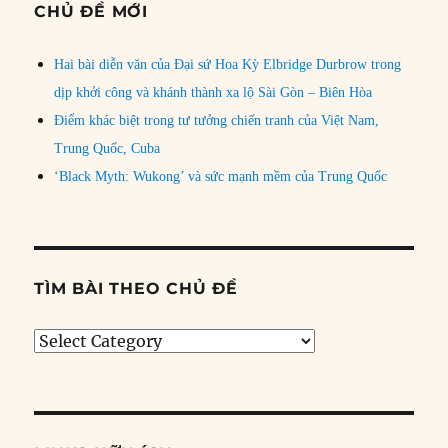
CHỦ ĐỀ MỚI
Hai bài diễn văn của Đại sứ Hoa Kỳ Elbridge Durbrow trong
dịp khởi công và khánh thành xa lộ Sài Gòn – Biên Hòa
Điểm khác biệt trong tư tưởng chiến tranh của Việt Nam,
Trung Quốc, Cuba
‘Black Myth: Wukong’ và sức mạnh mềm của Trung Quốc
TÌM BÀI THEO CHỦ ĐỀ
Tìm
bài
theo
chủ