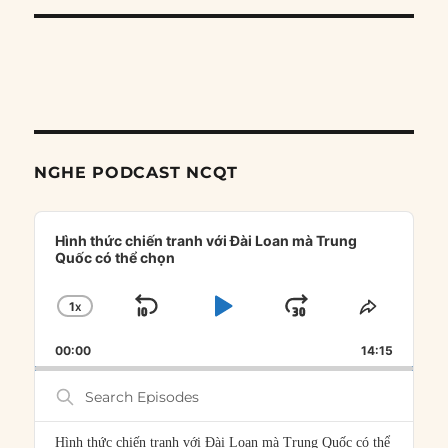
NGHE PODCAST NCQT
Audio
Player
Hình thức chiến tranh với Đài Loan mà Trung
Quốc có thể chọn
1
X
SKIP
PLAY
JUMP
CHANGE
SHARE
PLAYBACK
THIS
BACKWARD
PAUSE
FORWARD
00:00
RATE
14:15
EPISOD
Search
Episodes
Hình thức chiến tranh với Đài Loan mà Trung Quốc có thể