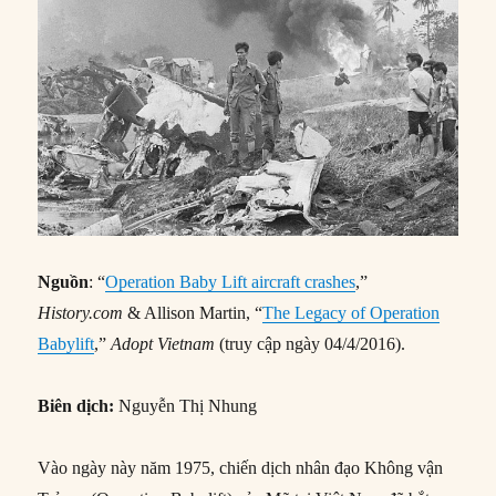
Nguồn
: “
Operation Baby Lift aircraft crashes
,”
History.com
& Allison Martin, “
The Legacy of Operation
Babylift
,”
Adopt Vietnam
(truy cập ngày 04/4/2016).
Biên dịch:
Nguyễn Thị Nhung
Vào ngày này năm 1975, chiến dịch nhân đạo Không vận