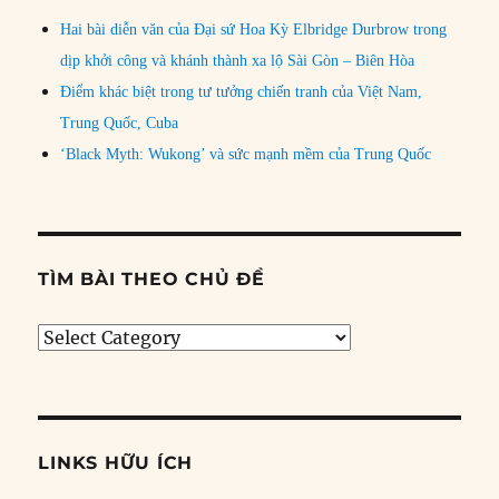
Hai bài diễn văn của Đại sứ Hoa Kỳ Elbridge Durbrow trong
dịp khởi công và khánh thành xa lộ Sài Gòn – Biên Hòa
Điểm khác biệt trong tư tưởng chiến tranh của Việt Nam,
Trung Quốc, Cuba
‘Black Myth: Wukong’ và sức mạnh mềm của Trung Quốc
TÌM BÀI THEO CHỦ ĐỀ
Tìm
bài
theo
chủ
đề
LINKS HỮU ÍCH