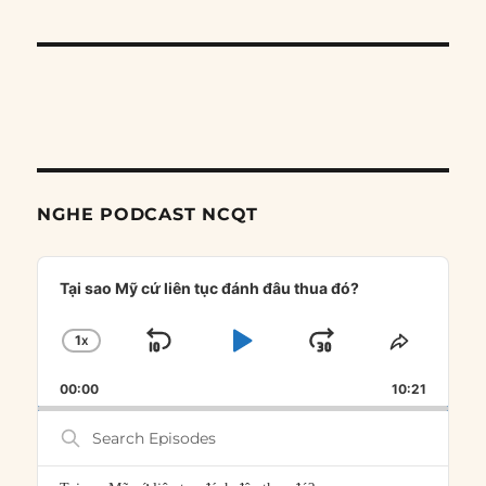
NGHE PODCAST NCQT
Audio
Player
Tại sao Mỹ cứ liên tục đánh đâu thua đó?
1
X
SKIP
PLAY
JUMP
CHANGE
SHARE
PLAYBACK
THIS
BACKWARD
PAUSE
FORWARD
00:00
RATE
10:21
EPISOD
Search
Episodes