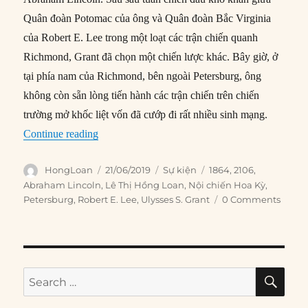
Quân đoàn Potomac của ông và Quân đoàn Bắc Virginia
của Robert E. Lee trong một loạt các trận chiến quanh
Richmond, Grant đã chọn một chiến lược khác. Bây giờ, ở
tại phía nam của Richmond, bên ngoài Petersburg, ông
không còn sẵn lòng tiến hành các trận chiến trên chiến
trường mở khốc liệt vốn đã cướp đi rất nhiều sinh mạng.
“21/06/1864: Tướng Grant mở rộng phòng tuyến
Continue reading
Author
Posted
Categories
Tags
HongLoan
21/06/2019
Sự kiện
1864
,
2106
,
on
Abraham Lincoln
,
Lê Thị Hồng Loan
,
Nội chiến Hoa Kỳ
,
Petersburg
,
Robert E. Lee
,
Ulysses S. Grant
0 Comments
SE
Search
for: