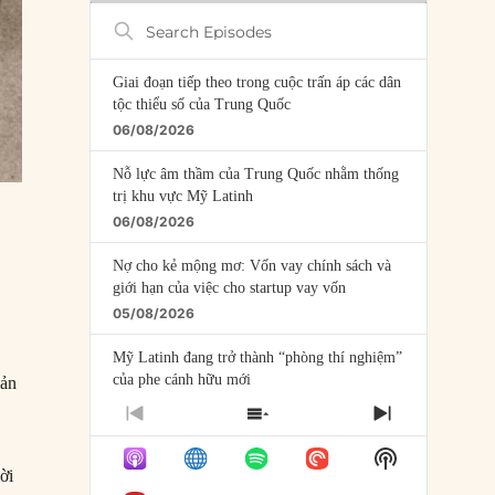
Search
Episodes
Giai đoạn tiếp theo trong cuộc trấn áp các dân
tộc thiểu số của Trung Quốc
06/08/2026
Nỗ lực âm thầm của Trung Quốc nhằm thống
trị khu vực Mỹ Latinh
06/08/2026
Nợ cho kẻ mộng mơ: Vốn vay chính sách và
giới hạn của việc cho startup vay vốn
05/08/2026
Mỹ Latinh đang trở thành “phòng thí nghiệm”
của phe cánh hữu mới
iản
04/08/2026
PREVIOUS
SHOW
NEXT
EPISODE
EPISODES
EPISODE
Tại sao Trung Quốc phủ nhận cuộc gặp với
Show
LIST
Ngoại trưởng Nhật Bản?
Podcast
ời