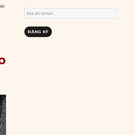
bao
Địa
 Grant trục xuất người Do Thái”
chỉ
email
ĐĂNG KÝ
o