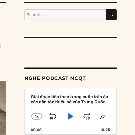
SEARCH
Search
for:
m
NGHE PODCAST NCQT
Audio
Player
Giai đoạn tiếp theo trong cuộc trấn áp
các dân tộc thiểu số của Trung Quốc
1
X
SKIP
PLAY
JUMP
CHANGE
SHARE
PLAYBACK
THIS
BACKWARD
PAUSE
FORWARD
00:00
RATE
16:25
EPISODE