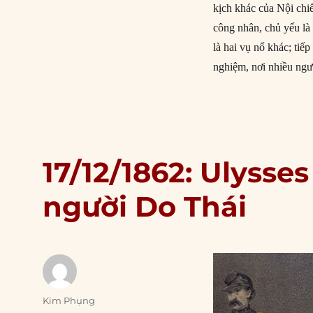
kịch khác của Nội chi
công nhân, chủ yếu là 
là hai vụ nổ khác; tiế
nghiệm, nơi nhiều ngư
17/12/1862: Ulysses
người Do Thái
Author
Kim Phụng