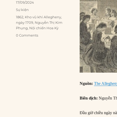
Posted
17/09/2024
on
Categories
Sự kiện
Tags
1862
,
Kho vũ khí Allegheny
,
ngày 1709
,
Nguyễn Thị Kim
Phụng
,
Nội chiến Hoa Kỳ
0 Comments
Nguồn:
The Allegheny
Biên dịch:
Nguyễn Th
Đầu giờ chiều ngày nà