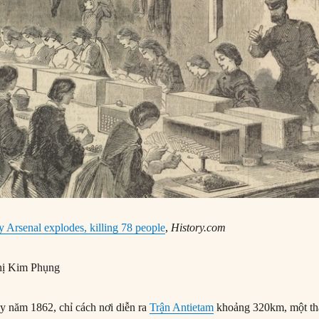
 Arsenal explodes, killing 78 people
,
History.com
ị Kim Phụng
y năm 1862, chỉ cách nơi diễn ra
Trận Antietam
khoảng 320km, một t