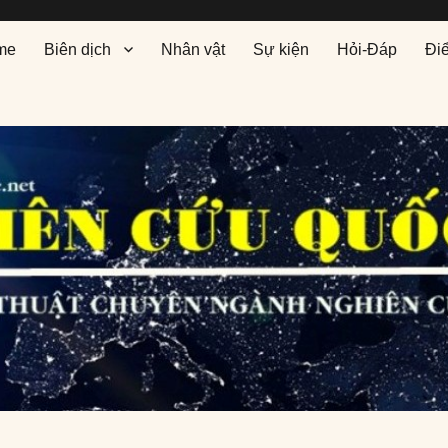
me
Biên dịch
Nhân vật
Sự kiện
Hỏi-Đáp
Đi