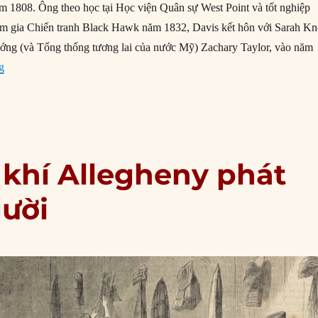
m 1808. Ông theo học tại Học viện Quân sự West Point và tốt nghiệp
am gia Chiến tranh Black Hawk năm 1832, Davis kết hôn với Sarah K
ướng (và Tổng thống tương lai của nước Mỹ) Zachary Taylor, vào năm
“06/11/1861: Jefferson Davis được bầu làm Tổng thống Hợp bang m
g
 khí Allegheny phát
gười