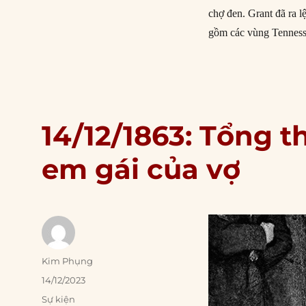
chợ đen. Grant đã ra 
gồm các vùng Tenness
14/12/1863: Tổng t
em gái của vợ
Author
Kim Phụng
Posted
14/12/2023
on
Categories
Sự kiện