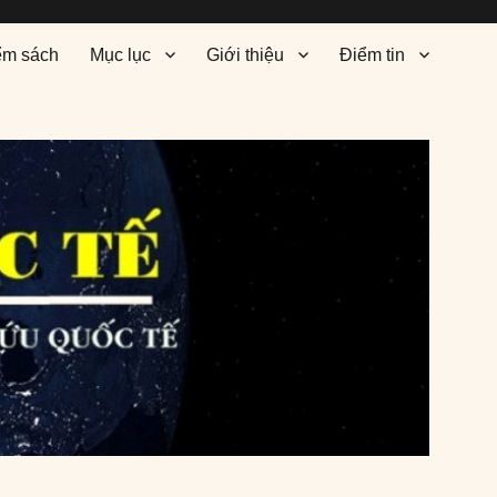
ểm sách
Mục lục
Giới thiệu
Điểm tin