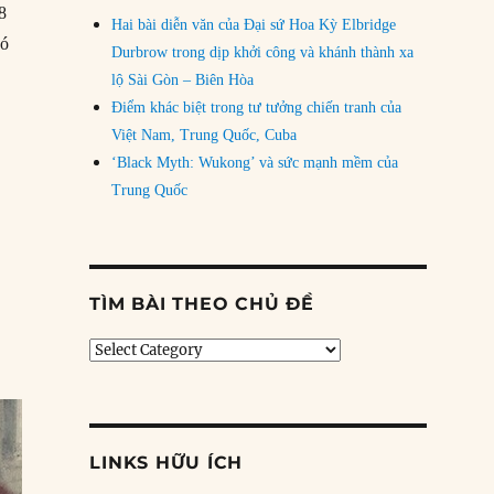
8
Hai bài diễn văn của Đại sứ Hoa Kỳ Elbridge
đó
Durbrow trong dịp khởi công và khánh thành xa
lộ Sài Gòn – Biên Hòa
llegheny phát nổ, giết chết 78 người”
Điểm khác biệt trong tư tưởng chiến tranh của
Việt Nam, Trung Quốc, Cuba
‘Black Myth: Wukong’ và sức mạnh mềm của
Trung Quốc
TÌM BÀI THEO CHỦ ĐỀ
Tìm
bài
theo
chủ
đề
LINKS HỮU ÍCH