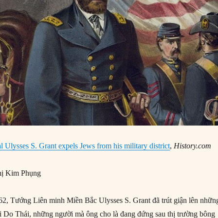
 Ulysses S. Grant expels Jews from his military district
,
History.com
ị Kim Phụng
2, Tướng Liên minh Miền Bắc Ulysses S. Grant đã trút giận lên nhữn
i Do Thái, những người mà ông cho là đang đứng sau thị trường bông