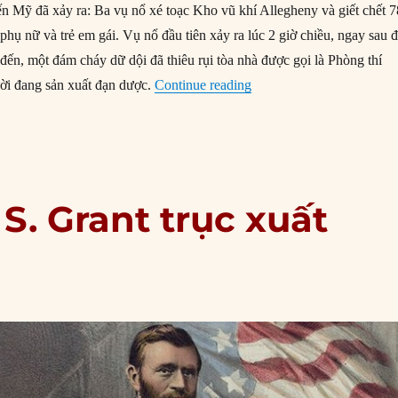
ến Mỹ đã xảy ra: Ba vụ nổ xé toạc Kho vũ khí Allegheny và giết chết 7
phụ nữ và trẻ em gái. Vụ nổ đầu tiên xảy ra lúc 2 giờ chiều, ngay sau 
p đến, một đám cháy dữ dội đã thiêu rụi tòa nhà được gọi là Phòng thí
“17/09/1862: Kho vũ khí A
ời đang sản xuất đạn dược.
Continue reading
 S. Grant trục xuất