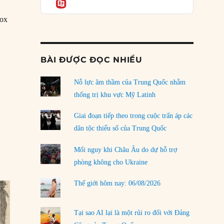
Informatio
04/08/2026
nox
Điểm mù chiến lược của Trump tại Thái Bình
Dương
03/08/2026
iền Nam”
BÀI ĐƯỢC ĐỌC NHIỀU
Đặt cược vào thất bại: Các quỹ đầu tư mạo
hiểm quốc gia và khía cạnh chính trị của vốn
rủi ro
Nỗ lực âm thầm của Trung Quốc nhằm
02/08/2026
thống trị khu vực Mỹ Latinh
Làm thế nào để kết thúc Chiến tranh Iran?
Giai đoạn tiếp theo trong cuộc trấn áp các
01/08/2026
dân tộc thiểu số của Trung Quốc
Chiến lược kế tiếp của Bắc Kinh ở Biển Đông
Mối nguy khi Châu Âu do dự hỗ trợ
31/07/2026
phòng không cho Ukraine
Trật tự thế giới mới: Các nước nhỏ sẽ luôn
Thế giới hôm nay: 06/08/2026
phải chịu đựng?
30/07/2026
Tại sao AI lại là một rủi ro đối với Đảng
LOAD MORE