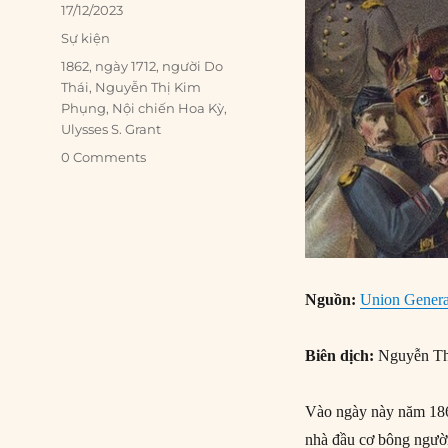
Posted
17/12/2023
on
Categories
Sự kiện
Tags
1862
,
ngày 1712
,
người Do
Thái
,
Nguyễn Thị Kim
Phụng
,
Nội chiến Hoa Kỳ
,
Ulysses S. Grant
0 Comments
Nguồn:
Union General
Biên dịch:
Nguyễn Th
Vào ngày này năm 186
nhà đầu cơ bông ngườ