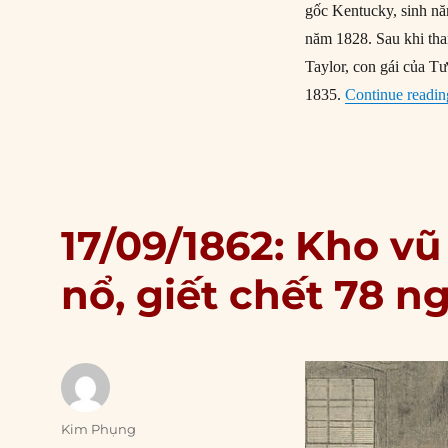
gốc Kentucky, sinh nă
năm 1828. Sau khi th
Taylor, con gái của T
1835.
Continue readin
17/09/1862: Kho vũ
nổ, giết chết 78 n
Author
Kim Phụng