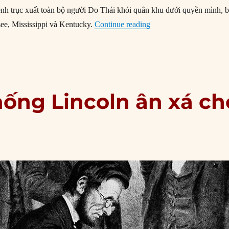
lệnh trục xuất toàn bộ người Do Thái khỏi quân khu dưới quyền mình, 
“17/12/1862: Ulysses S.
ee, Mississippi và Kentucky.
Continue reading
hống Lincoln ân xá ch