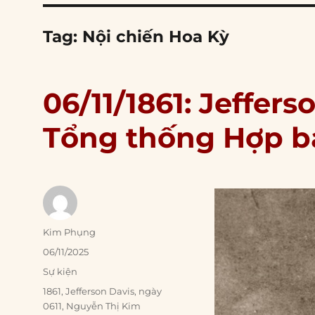
Tag:
Nội chiến Hoa Kỳ
06/11/1861: Jeffer
Tổng thống Hợp 
Author
Kim Phụng
Posted
06/11/2025
on
Categories
Sự kiện
Tags
1861
,
Jefferson Davis
,
ngày
0611
,
Nguyễn Thị Kim