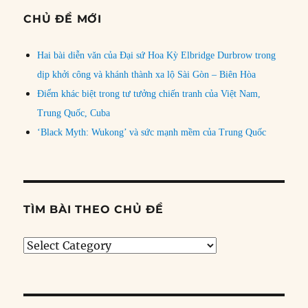
CHỦ ĐỀ MỚI
Hai bài diễn văn của Đại sứ Hoa Kỳ Elbridge Durbrow trong
dịp khởi công và khánh thành xa lộ Sài Gòn – Biên Hòa
Điểm khác biệt trong tư tưởng chiến tranh của Việt Nam,
Trung Quốc, Cuba
‘Black Myth: Wukong’ và sức mạnh mềm của Trung Quốc
TÌM BÀI THEO CHỦ ĐỀ
Tìm
bài
theo
chủ