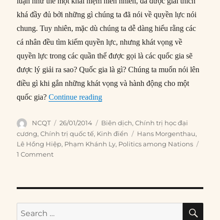
luận như thể một khái niệm hiển nhiên, đã được giải thích
khá đầy đủ bởi những gì chúng ta đã nói về quyền lực nói
chung. Tuy nhiên, mặc dù chúng ta dễ dàng hiểu rằng các
cá nhân đều tìm kiếm quyền lực, nhưng khát vọng về
quyền lực trong các quần thể được gọi là các quốc gia sẽ
được lý giải ra sao? Quốc gia là gì? Chúng ta muốn nói lên
điều gì khi gắn những khát vọng và hành động cho một
“#114 – Bản chất của quyền lực quốc
quốc gia?
Continue reading
Author
Posted
Categories
NCQT
26/01/2014
Biên dịch
,
Chính trị học đại
on
Tags
cương
,
Chính trị quốc tế
,
Kinh điển
Hans Morgenthau
,
Lê Hồng Hiệp
,
Phạm Khánh Ly
,
Politics among Nations
1 Comment
SE
Search