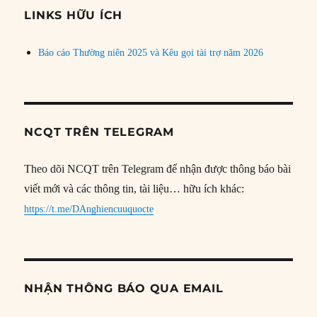
đề
LINKS HỮU ÍCH
Báo cáo Thường niên 2025 và Kêu gọi tài trợ năm 2026
NCQT TRÊN TELEGRAM
Theo dõi NCQT trên Telegram để nhận được thông báo bài
viết mới và các thông tin, tài liệu… hữu ích khác:
https://t.me/DAnghiencuuquocte
NHẬN THÔNG BÁO QUA EMAIL