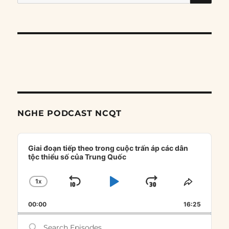
for:
NGHE PODCAST NCQT
Audio
Player
Giai đoạn tiếp theo trong cuộc trấn áp các dân
tộc thiểu số của Trung Quốc
1
X
SKIP
PLAY
JUMP
CHANGE
SHARE
PLAYBACK
THIS
BACKWARD
PAUSE
FORWARD
00:00
RATE
16:25
EPISOD
Search