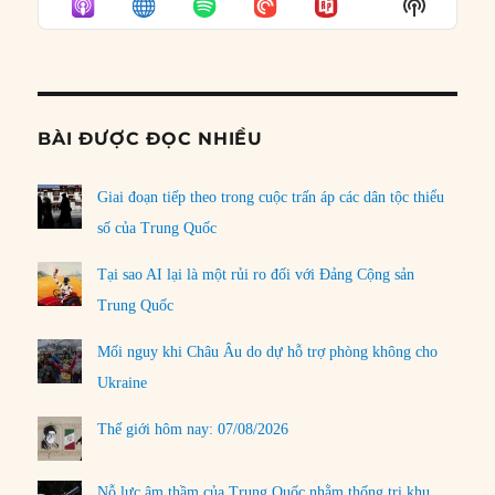
Show
LIST
Podcast
Informat
BÀI ĐƯỢC ĐỌC NHIỀU
Giai đoạn tiếp theo trong cuộc trấn áp các dân tộc thiểu
số của Trung Quốc
Tại sao AI lại là một rủi ro đối với Đảng Cộng sản
Trung Quốc
Mối nguy khi Châu Âu do dự hỗ trợ phòng không cho
Ukraine
Thế giới hôm nay: 07/08/2026
Nỗ lực âm thầm của Trung Quốc nhằm thống trị khu