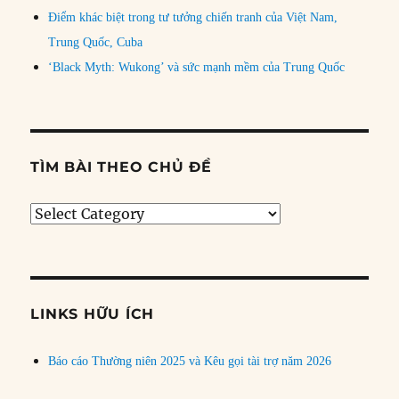
Điểm khác biệt trong tư tưởng chiến tranh của Việt Nam,
Trung Quốc, Cuba
‘Black Myth: Wukong’ và sức mạnh mềm của Trung Quốc
TÌM BÀI THEO CHỦ ĐỀ
Tìm
bài
theo
chủ
đề
LINKS HỮU ÍCH
Báo cáo Thường niên 2025 và Kêu gọi tài trợ năm 2026