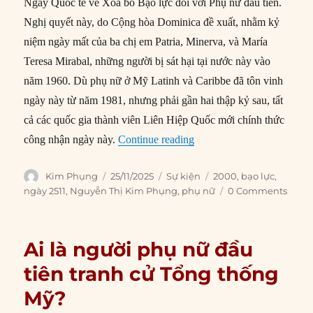
Ngày Quốc tế về Xóa bỏ Bạo lực đối với Phụ nữ đầu tiên.
Nghị quyết này, do Cộng hòa Dominica đề xuất, nhằm kỷ
niệm ngày mất của ba chị em Patria, Minerva, và María
Teresa Mirabal, những người bị sát hại tại nước này vào
năm 1960. Dù phụ nữ ở Mỹ Latinh và Caribbe đã tôn vinh
ngày này từ năm 1981, nhưng phải gần hai thập kỷ sau, tất
cả các quốc gia thành viên Liên Hiệp Quốc mới chính thức
“25/11/2000: Ngày Quốc tế
công nhận ngày này.
Continue reading
Author
Posted
Categories
Tags
Kim Phụng
25/11/2025
Sự kiện
2000
,
bạo lực
,
on
ngày 2511
,
Nguyễn Thị Kim Phụng
,
phụ nữ
0 Comments
Ai là người phụ nữ đầu
tiên tranh cử Tổng thống
Mỹ?