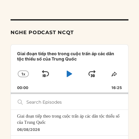
NGHE PODCAST NCQT
Audio
Player
Giai đoạn tiếp theo trong cuộc trấn áp các dân
tộc thiểu số của Trung Quốc
1
X
SKIP
PLAY
JUMP
CHANGE
SHARE
PLAYBACK
THIS
BACKWARD
PAUSE
FORWARD
00:00
RATE
16:25
EPISOD
Search
Episodes
Giai đoạn tiếp theo trong cuộc trấn áp các dân tộc thiểu số
của Trung Quốc
06/08/2026