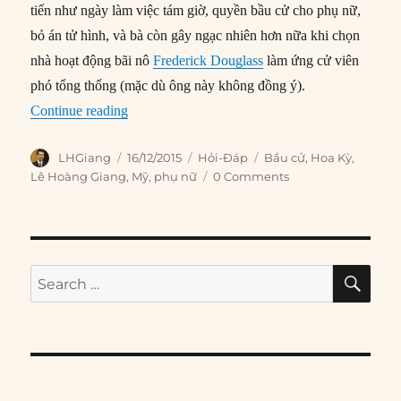
tiến như ngày làm việc tám giờ, quyền bầu cử cho phụ nữ,
bỏ án tử hình, và bà còn gây ngạc nhiên hơn nữa khi chọn
nhà hoạt động bãi nô
Frederick Douglass
làm ứng cử viên
phó tổng thống (mặc dù ông này không đồng ý).
“Ai là người phụ nữ đầu tiên tranh cử Tổng th
Continue reading
Author
Posted
Categories
Tags
LHGiang
16/12/2015
Hỏi-Đáp
Bầu cử
,
Hoa Kỳ
,
on
Lê Hoàng Giang
,
Mỹ
,
phụ nữ
0 Comments
SE
Search
for: