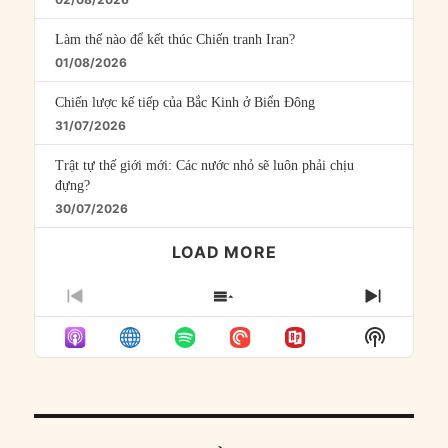
Làm thế nào để kết thúc Chiến tranh Iran?
01/08/2026
Chiến lược kế tiếp của Bắc Kinh ở Biển Đông
31/07/2026
Trật tự thế giới mới: Các nước nhỏ sẽ luôn phải chịu
đựng?
30/07/2026
LOAD MORE
PREVIOUS
SHOW
NEXT
EPISODE
EPISODES
EPISO
Show
LIST
Podcast
Informat