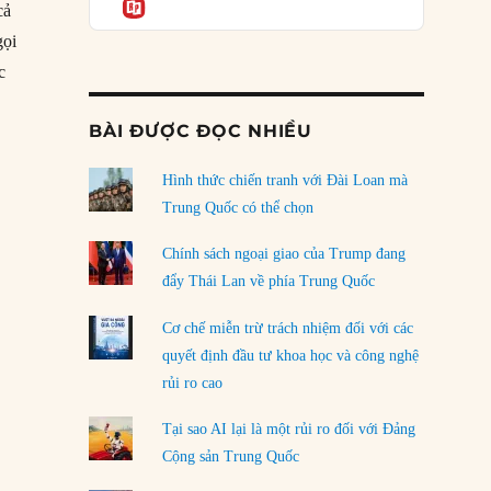
Informatio
cả
05/08/2026
gọi
Mỹ Latinh đang trở thành “phòng thí nghiệm”
c
của phe cánh hữu mới
đáng cười về cách nhìn lịch sử của người Trung Quốc”
04/08/2026
BÀI ĐƯỢC ĐỌC NHIỀU
Tại sao Trung Quốc phủ nhận cuộc gặp với
Ngoại trưởng Nhật Bản?
Hình thức chiến tranh với Đài Loan mà
04/08/2026
Trung Quốc có thể chọn
Điểm mù chiến lược của Trump tại Thái Bình
Chính sách ngoại giao của Trump đang
Dương
đẩy Thái Lan về phía Trung Quốc
03/08/2026
Cơ chế miễn trừ trách nhiệm đối với các
Đặt cược vào thất bại: Các quỹ đầu tư mạo
quyết định đầu tư khoa học và công nghệ
hiểm quốc gia và khía cạnh chính trị của vốn
rủi ro cao
rủi ro
02/08/2026
Tại sao AI lại là một rủi ro đối với Đảng
Làm thế nào để kết thúc Chiến tranh Iran?
Cộng sản Trung Quốc
01/08/2026