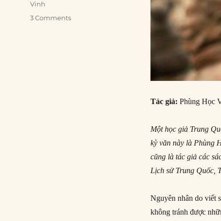
Vinh
3 Comments
Tác giả:
Phùng Học V
Một học giả Trung Qu
kỳ văn này là Phùng H
cũng là tác giả các s
Lịch sử Trung Quốc, 
Nguyên nhân do viết s
không tránh được những