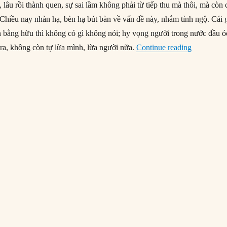
i, lâu rồi thành quen, sự sai lầm không phải từ tiếp thu mà thôi, mà còn 
 Chiều nay nhàn hạ, bèn hạ bút bàn về vấn đề này, nhắm tỉnh ngộ. Cái 
ên bằng hữu thì không có gì không nói; hy vọng người trong nước đầu ó
“Mấy điều 
a, không còn tự lừa mình, lừa người nữa.
Continue reading