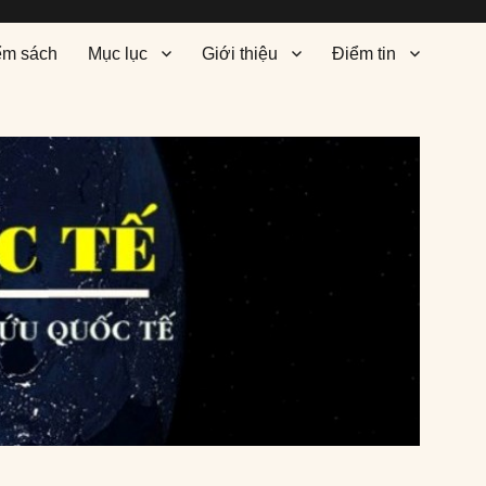
ểm sách
Mục lục
Giới thiệu
Điểm tin