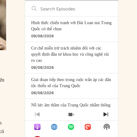
Search
Episodes
Hình thức chiến tranh với Đài Loan mà Trung
Quốc có thể chọn
09/08/2026
Cơ chế miễn trừ trách nhiệm đối với các
quyết định đầu tư khoa học và công nghệ rủi
ro cao
08/08/2026
iên
Giai đoạn tiếp theo trong cuộc trấn áp các dân
tộc thiểu số của Trung Quốc
06/08/2026
Nỗ lực âm thầm của Trung Quốc nhằm thống
trị khu vực Mỹ Latinh
PREVIOUS
SHOW
NEXT
06/08/2026
EPISODE
EPISODES
EPISODE
n
Show
LIST
Nợ cho kẻ mộng mơ: Vốn vay chính sách và
 có
Podcast
giới hạn của việc cho startup vay vốn