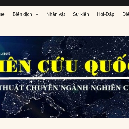
me
Biên dịch
Nhân vật
Sự kiện
Hỏi-Đáp
Đi