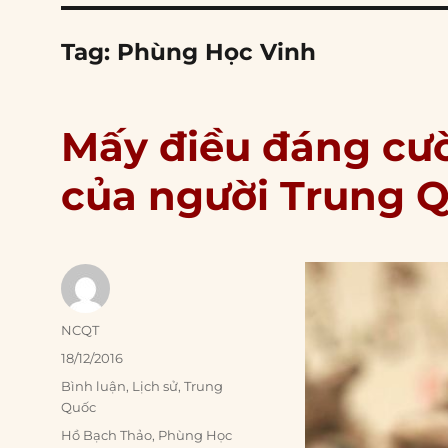
Tag:
Phùng Học Vinh
Mấy điều đáng cười
của người Trung 
Author
NCQT
Posted
18/12/2016
on
Categories
Bình luận
,
Lịch sử
,
Trung
Quốc
Tags
Hồ Bạch Thảo
,
Phùng Học