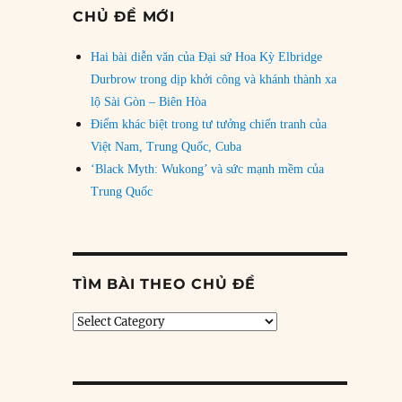
CHỦ ĐỀ MỚI
Hai bài diễn văn của Đại sứ Hoa Kỳ Elbridge
Durbrow trong dịp khởi công và khánh thành xa
lộ Sài Gòn – Biên Hòa
Điểm khác biệt trong tư tưởng chiến tranh của
Việt Nam, Trung Quốc, Cuba
‘Black Myth: Wukong’ và sức mạnh mềm của
Trung Quốc
TÌM BÀI THEO CHỦ ĐỀ
Tìm
bài
theo
chủ
đề