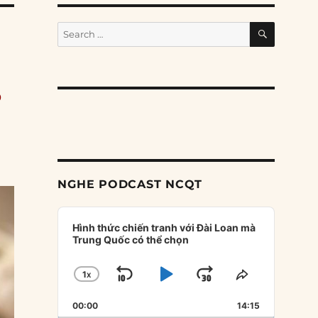
SEARCH
Search
for:
ử
NGHE PODCAST NCQT
Audio
Player
Hình thức chiến tranh với Đài Loan mà
Trung Quốc có thể chọn
1
X
SKIP
PLAY
JUMP
CHANGE
SHARE
PLAYBACK
THIS
BACKWARD
PAUSE
FORWARD
00:00
RATE
14:15
EPISODE