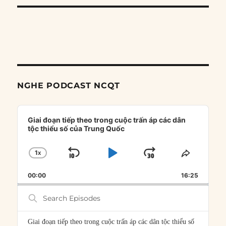
NGHE PODCAST NCQT
Audio
Player
Giai đoạn tiếp theo trong cuộc trấn áp các dân
tộc thiểu số của Trung Quốc
1
X
SKIP
PLAY
JUMP
CHANGE
SHARE
PLAYBACK
THIS
BACKWARD
PAUSE
FORWARD
00:00
RATE
16:25
EPISOD
Search
Episodes
Giai đoạn tiếp theo trong cuộc trấn áp các dân tộc thiểu số