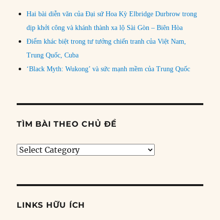
Hai bài diễn văn của Đại sứ Hoa Kỳ Elbridge Durbrow trong
dịp khởi công và khánh thành xa lộ Sài Gòn – Biên Hòa
Điểm khác biệt trong tư tưởng chiến tranh của Việt Nam,
Trung Quốc, Cuba
‘Black Myth: Wukong’ và sức mạnh mềm của Trung Quốc
TÌM BÀI THEO CHỦ ĐỀ
Tìm
bài
theo
chủ
đề
LINKS HỮU ÍCH