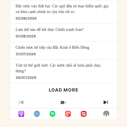
Đặt cược vào thất bại: Các quỹ đầu tư mạo hiểm quốc gia
và khía cạnh chính trị của vốn rủi ro
02/08/2026
Làm thế nào để kết thúc Chiến tranh Iran?
01/08/2026
Chiến lược kế tiếp của Bắc Kinh ở Biển Đông
31/07/2026
Trật tự thế giới mới: Các nước nhỏ sẽ luôn phải chịu
đựng?
30/07/2026
LOAD MORE
PREVIOUS
SHOW
NEXT
EPISODE
EPISODES
EPISO
Show
LIST
Podcast
Informat