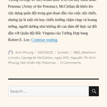
Potomac (Army of the Potomac). McClellan đã khéo léo
xây dựng quân đội trong giai đoạn đầu của cuộc nội chiến,
nhưng lại là một chỉ huy chiến trường chậm chạp và hoang
tưởng, người dường như không đủ can đảm để thực sự đối
đầu với Quân đội Bắc Virginia của Tướng Hợp bang
“05/11/1862: Lincoln loại McCl
Robert E. Lee.
Continue reading
Author
Posted
Categories
Tags
Kim Phụng
05/11/2022
Sự kiện
1862
,
Abraham
on
Lincoln
,
George B. McClellan
,
ngày 0511
,
Nguyễn Thị Kim
Phụng
,
Nội chiến Mỹ
,
Potomac
0 Comments
SE
Search
for: