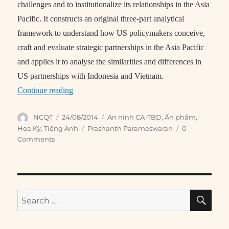
challenges and to institutionalize its relationships in the Asia
Pacific. It constructs an original three-part analytical
framework to understand how US policymakers conceive,
craft and evaluate strategic partnerships in the Asia Pacific
and applies it to analyse the similarities and differences in
US partnerships with Indonesia and Vietnam.
“Explaining US Strategic Partnerships in the As
Continue reading
Author
Posted
Categories
NCQT
24/08/2014
An ninh CA-TBD
,
Ấn phẩm
,
on
Tags
Hoa Kỳ
,
Tiếng Anh
Prashanth Parameswaran
0
Comments
SE
Search
for: