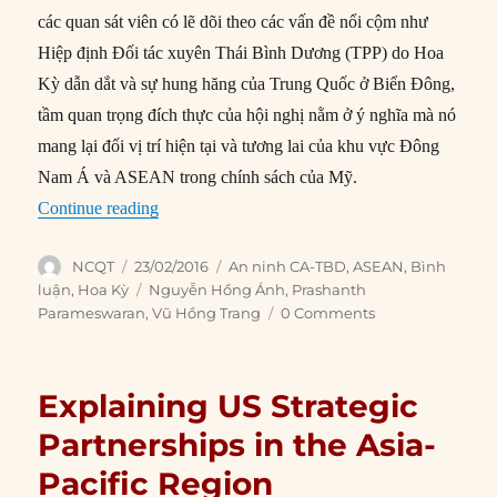
các quan sát viên có lẽ dõi theo các vấn đề nổi cộm như
Hiệp định Đối tác xuyên Thái Bình Dương (TPP) do Hoa
Kỳ dẫn dắt và sự hung hăng của Trung Quốc ở Biển Đông,
tầm quan trọng đích thực của hội nghị nằm ở ý nghĩa mà nó
mang lại đối vị trí hiện tại và tương lai của khu vực Đông
Nam Á và ASEAN trong chính sách của Mỹ.
“Vì sao Thượng đỉnh Sunnylands quan trọng?”
Continue reading
Author
Posted
Categories
NCQT
23/02/2016
An ninh CA-TBD
,
ASEAN
,
Bình
on
Tags
luận
,
Hoa Kỳ
Nguyễn Hồng Ánh
,
Prashanth
Parameswaran
,
Vũ Hồng Trang
0 Comments
Explaining US Strategic
Partnerships in the Asia-
Pacific Region