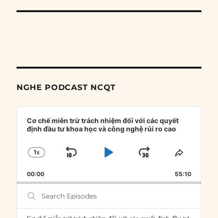
NGHE PODCAST NCQT
Audio
Player
Cơ chế miễn trừ trách nhiệm đối với các quyết
định đầu tư khoa học và công nghệ rủi ro cao
1
X
SKIP
PLAY
JUMP
CHANGE
SHARE
PLAYBACK
THIS
BACKWARD
PAUSE
FORWARD
00:00
RATE
55:10
EPISOD
Search
Episodes