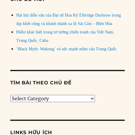
Hai bài diễn văn của Đại sứ Hoa Kỳ Elbridge Durbrow trong
dịp khởi công và khánh thành xa lộ Sài Gòn – Biên Hòa
Điểm khác biệt trong tư tưởng chiến tranh của Việt Nam,
Trung Quốc, Cuba
‘Black Myth: Wukong’ và sức mạnh mềm của Trung Quốc
TÌM BÀI THEO CHỦ ĐỀ
Tìm
bài
theo
chủ
đề
LINKS HỮU ÍCH