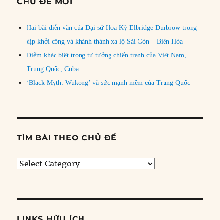
CHỦ ĐỀ MỚI
Hai bài diễn văn của Đại sứ Hoa Kỳ Elbridge Durbrow trong
dịp khởi công và khánh thành xa lộ Sài Gòn – Biên Hòa
Điểm khác biệt trong tư tưởng chiến tranh của Việt Nam,
Trung Quốc, Cuba
‘Black Myth: Wukong’ và sức mạnh mềm của Trung Quốc
TÌM BÀI THEO CHỦ ĐỀ
Tìm
bài
theo
chủ
đề
LINKS HỮU ÍCH