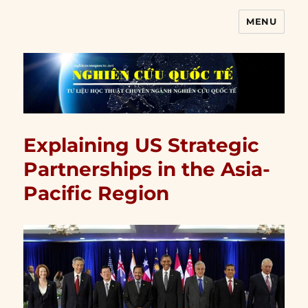
MENU
Nghiên cứu quốc tế
Explaining US Strategic
Partnerships in the Asia-
Pacific Region