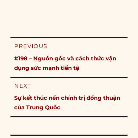
Post
PREVIOUS
navigation
Previous
#198 – Nguồn gốc và cách thức vận
post:
dụng sức mạnh tiền tệ
NEXT
Next
Sự kết thúc nền chính trị đồng thuận
post:
của Trung Quốc