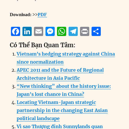
Download: >>
PDF
F
Li
E
M
W
T
P
S
a
n
m
e
h
el
ri
h
Có Thể Bạn Quan Tâm:
c
k
ai
ss
at
e
n
a
Vietnam’s hedging strategy against China
e
e
l
e
s
g
t
re
since normalization
b
d
n
A
r
APEC 2011 and the Future of Regional
o
I
g
p
a
Architecture in Asia Pacific
o
n
er
p
m
“New thinking” about the history issue:
k
Japan’s lost chance in China?
Locating Vietnam-Japan strategic
partnership in the changing East Asian
political landscape
Vì sao Thượng đỉnh Sunnylands quan