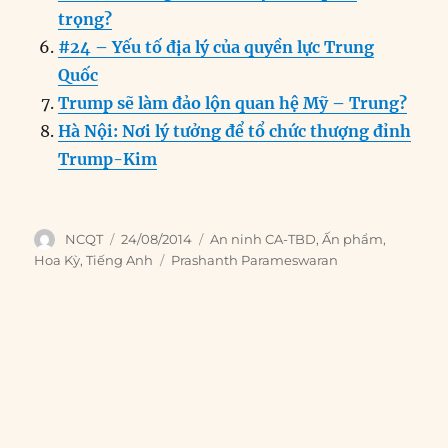
trọng?
#24 – Yếu tố địa lý của quyền lực Trung
Quốc
Trump sẽ làm đảo lộn quan hệ Mỹ – Trung?
Hà Nội: Nơi lý tưởng để tổ chức thượng đỉnh
Trump-Kim
Author
Posted
Categories
NCQT
24/08/2014
An ninh CA-TBD
,
Ấn phẩm
,
on
Tags
Hoa Kỳ
,
Tiếng Anh
Prashanth Parameswaran