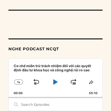
NGHE PODCAST NCQT
Audio
Player
Cơ chế miễn trừ trách nhiệm đối với các quyết
định đầu tư khoa học và công nghệ rủi ro cao
1
X
SKIP
PLAY
JUMP
CHANGE
SHARE
PLAYBACK
THIS
BACKWARD
PAUSE
FORWARD
00:00
RATE
55:10
EPISOD
Search
Episodes