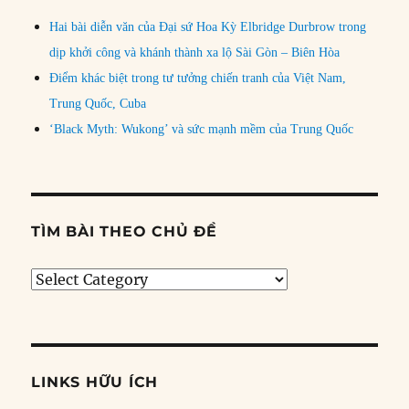
Hai bài diễn văn của Đại sứ Hoa Kỳ Elbridge Durbrow trong
dịp khởi công và khánh thành xa lộ Sài Gòn – Biên Hòa
Điểm khác biệt trong tư tưởng chiến tranh của Việt Nam,
Trung Quốc, Cuba
‘Black Myth: Wukong’ và sức mạnh mềm của Trung Quốc
TÌM BÀI THEO CHỦ ĐỀ
Tìm
bài
theo
chủ
đề
LINKS HỮU ÍCH