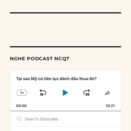
NGHE PODCAST NCQT
Audio
Player
Tại sao Mỹ cứ liên tục đánh đâu thua đó?
1
X
SKIP
PLAY
JUMP
CHANGE
SHARE
PLAYBACK
THIS
BACKWARD
PAUSE
FORWARD
00:00
RATE
10:21
EPISOD
Search
Episodes