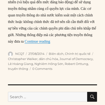
nhiên (và hiệu quả đến mức đáng báo động) để sử dụng
truyền thông nhằm củng cố quyền lực của mình. Các cơ
quan truyền thông do nhà nước kiểm soát một cách chính
thức hoặc không chính thức đã trở nên rất cần thiết đối với
sự bền vững của các chính quyền phi dân chủ trên khắp thế
giới. Những thông điệp mà các phương tiện truyền thông
“#199 – Kiểm soát tin tức: Vai trò c
này đưa ra
Continue reading
Author
Posted
Categories
Tags
NCQT
27/08/2014
Biên dịch
,
Chính trị quốc tế
on
Christopher Walker
,
dân chủ hóa
,
Journal of Democracy
,
Lê Hoàng Giang
,
Nghiêm Hồng Sơn
,
Robert Orttung
,
truyền thông
0 Comments
SE
Search
for: