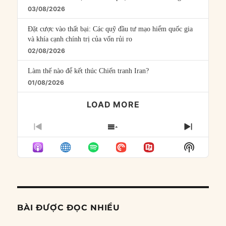
03/08/2026
Đặt cược vào thất bại: Các quỹ đầu tư mạo hiểm quốc gia
và khía cạnh chính trị của vốn rủi ro
02/08/2026
Làm thế nào để kết thúc Chiến tranh Iran?
01/08/2026
LOAD MORE
PREVIOUS
SHOW
NEXT
EPISODE
EPISODES
EPISO
Show
LIST
Podcast
Informat
BÀI ĐƯỢC ĐỌC NHIỀU