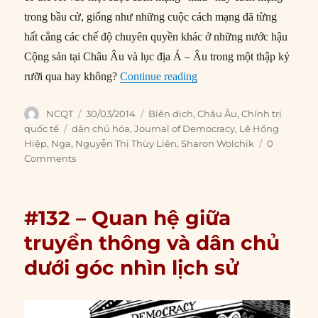
trong bầu cử, giống như những cuộc cách mạng đã từng
hất cẳng các chế độ chuyên quyền
khác ở những nước hậu
Cộng sản tại Châu Âu và lục địa Á – Âu trong một thập kỷ
“#139 – Putin bị vây hãm:
rưỡi qua hay không?
Continue reading
Author
Posted
Categories
NCQT
30/03/2014
Biên dịch
,
Châu Âu
,
Chính trị
on
Tags
quốc tế
dân chủ hóa
,
Journal of Democracy
,
Lê Hồng
Hiệp
,
Nga
,
Nguyễn Thị Thùy Liên
,
Sharon Wolchik
0
Comments
#132 – Quan hệ giữa
truyền thông và dân chủ
dưới góc nhìn lịch sử