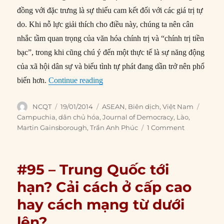
đồng với đặc trưng là sự thiếu cam kết đối với các giá trị tự
do. Khi nỗ lực giải thích cho điều này, chúng ta nên cân
nhắc tầm quan trọng của văn hóa chính trị và “chính trị tiền
bạc”, trong khi cũng chú ý đến một thực tế là sự năng động
của xã hội dân sự và biểu tình tự phát đang dần trở nên phổ
“#111 – Giới chóp bu và cải cách ở 
biến hơn.
Continue reading
Author
Posted
Categories
Tags
NCQT
19/01/2014
ASEAN
,
Biên dịch
,
Việt Nam
on
Campuchia
,
dân chủ hóa
,
Journal of Democracy
,
Lào
,
Martin Gainsborough
,
Trần Anh Phúc
1 Comment
#95 – Trung Quốc tới
hạn? Cải cách ở cấp cao
hay cách mạng từ dưới
lên?