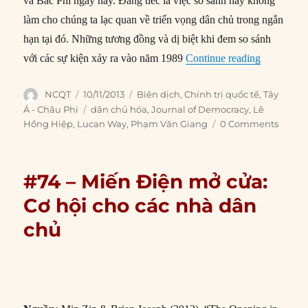
và Bắc Phi ngày nay. Đáng tiếc là việc so sánh này không
làm cho chúng ta lạc quan về triển vọng dân chủ trong ngắn
hạn tại đó. Những tương đồng và dị biệt khi đem so sánh
“#81 – So 
với các sự kiện xảy ra vào năm 1989
Continue reading
Author
Posted
Categories
NCQT
10/11/2013
Biên dịch
,
Chính trị quốc tế
,
Tây
on
Tags
Á - Châu Phi
dân chủ hóa
,
Journal of Democracy
,
Lê
Hồng Hiệp
,
Lucan Way
,
Phạm Văn Giang
0 Comments
#74 – Miến Điện mở cửa:
Cơ hội cho các nhà dân
chủ