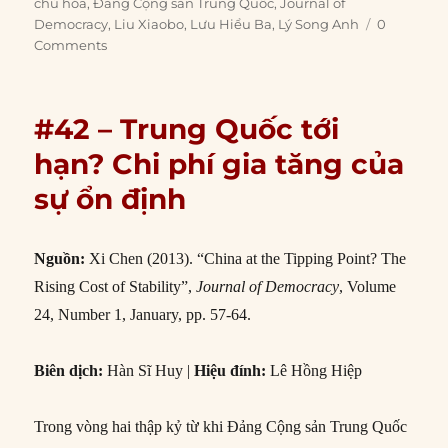
on
chủ hóa
,
Đảng Cộng sản Trung Quốc
,
Journal of
Democracy
,
Liu Xiaobo
,
Lưu Hiểu Ba
,
Lý Song Anh
0
Comments
#42 – Trung Quốc tới
hạn? Chi phí gia tăng của
sự ổn định
Nguồn:
Xi Chen (2013). “China at the Tipping Point? The
Rising Cost of Stability”,
Journal of Democracy
, Volume
24, Number 1, January, pp. 57-64.
Biên dịch:
Hàn Sĩ Huy |
Hiệu đính:
Lê Hồng Hiệp
Trong vòng hai thập kỷ từ khi Đảng Cộng sản Trung Quốc