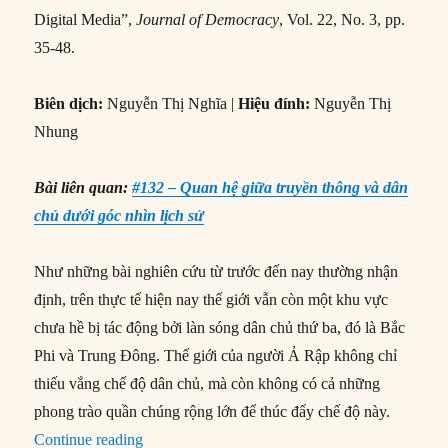
Digital Media”,
Journal of Democracy
, Vol. 22, No. 3, pp.
35-48.
Biên dịch:
Nguyễn Thị Nghĩa |
Hiệu đính:
Nguyễn Thị
Nhung
Bài liên quan:
#132 – Quan hệ giữa truyền thông và dân
chủ dưới góc nhìn lịch sử
Như những bài nghiên cứu từ trước đến nay thường nhận
định, trên thực tế hiện nay thế giới vẫn còn một khu vực
chưa hề bị tác động bởi làn sóng dân chủ thứ ba, đó là Bắc
Phi và Trung Đông. Thế giới của người Ả Rập không chỉ
thiếu vắng chế độ dân chủ, mà còn không có cả những
phong trào quần chúng rộng lớn để thúc đẩy chế độ này.
“#150 – Vai trò của truyền thông kỹ thuật số tr
Continue reading