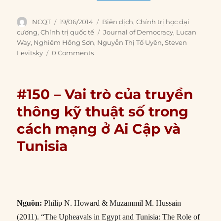
Author
Posted
Categories
NCQT
19/06/2014
Biên dịch
,
Chính trị học đại
on
Tags
cương
,
Chính trị quốc tế
Journal of Democracy
,
Lucan
Way
,
Nghiêm Hồng Sơn
,
Nguyễn Thị Tố Uyên
,
Steven
Levitsky
0 Comments
#150 – Vai trò của truyền
thông kỹ thuật số trong
cách mạng ở Ai Cập và
Tunisia
Nguồn:
Philip N. Howard & Muzammil M. Hussain
(2011). “The Upheavals in Egypt and Tunisia: The Role of