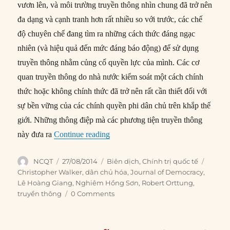
vươn lên, và môi trường truyền thông nhìn chung đã trở nên
đa dạng và cạnh tranh hơn rất nhiều so với trước, các chế
độ chuyên chế đang tìm ra những cách thức đáng ngạc
nhiên (và hiệu quả đến mức đáng báo động) để sử dụng
truyền thông nhằm củng cố quyền lực của mình. Các cơ
quan truyền thông do nhà nước kiểm soát một cách chính
thức hoặc không chính thức đã trở nên rất cần thiết đối với
sự bền vững của các chính quyền phi dân chủ trên khắp thế
giới. Những thông điệp mà các phương tiện truyền thông
“#199 – Kiểm soát tin tức: Vai trò c
này đưa ra
Continue reading
Author
Posted
Categories
Tags
NCQT
27/08/2014
Biên dịch
,
Chính trị quốc tế
on
Christopher Walker
,
dân chủ hóa
,
Journal of Democracy
,
Lê Hoàng Giang
,
Nghiêm Hồng Sơn
,
Robert Orttung
,
truyền thông
0 Comments