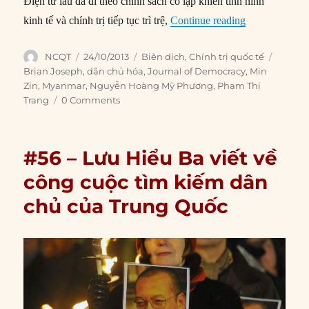
Điện từ lâu đã đi theo chính sách cô lập khiến tình hình
“#74 – Miến Đ
kinh tế và chính trị tiếp tục trì trệ,
Continue reading
Author
Posted
Categories
Tags
NCQT
24/10/2013
Biên dịch
,
Chính trị quốc tế
on
Brian Joseph
,
dân chủ hóa
,
Journal of Democracy
,
Min
Zin
,
Myanmar
,
Nguyễn Hoàng Mỹ Phương
,
Phạm Thị
Trang
0 Comments
#56 – Lưu Hiểu Ba viết về
công cuộc tìm kiếm dân
chủ của Trung Quốc