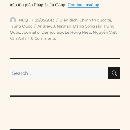
“#8 – Sự dẻo da
trào tôn giáo Pháp Luân Công.
Continue reading
Author
Posted
Categories
NCQT
25/05/2013
Biên dịch
,
Chính trị quốc tế
,
on
Tags
Trung Quốc
Andrew J. Nathan
,
Đảng Cộng sản Trung
Quốc
,
Journal of Democracy
,
Lê Hồng Hiệp
,
Nguyễn Việt
Vân Anh
0 Comments
SE
Search
for: