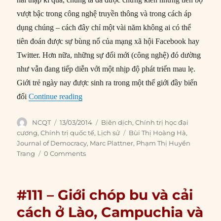
vượt bậc trong công nghệ truyền thông và trong cách áp
dụng chúng – cách đây chỉ một vài năm không ai có thể
tiên đoán được sự bùng nổ của mạng xã hội Facebook hay
Twitter. Hơn nữa, những sự đổi mới (công nghệ) đó dường
như vẫn đang tiếp diễn với một nhịp độ phát triển mau lẹ.
Giới trẻ ngày nay được sinh ra trong một thế giới đầy biến
“#132 – Quan hệ giữa truyền thông và dân c
đổi
Continue reading
Author
Posted
Categories
NCQT
13/03/2014
Biên dịch
,
Chính trị học đại
on
Tags
cương
,
Chính trị quốc tế
,
Lịch sử
Bùi Thị Hoàng Hà
,
Journal of Democracy
,
Marc Plattner
,
Phạm Thị Huyền
Trang
0 Comments
#111 – Giới chóp bu và cải
cách ở Lào, Campuchia và