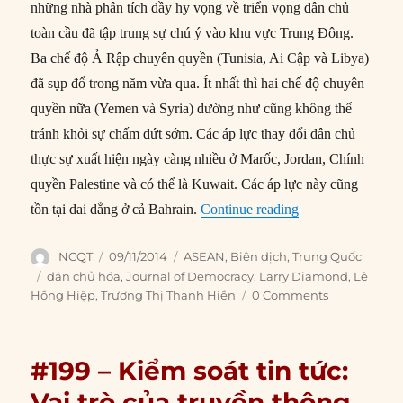
những nhà phân tích đầy hy vọng về triển vọng dân chủ
toàn cầu đã tập trung sự chú ý vào khu vực Trung Đông.
Ba chế độ Ả Rập chuyên quyền (Tunisia, Ai Cập và Libya)
đã sụp đổ trong năm vừa qua. Ít nhất thì hai chế độ chuyên
quyền nữa (Yemen và Syria) dường như cũng không thể
tránh khỏi sự chấm dứt sớm. Các áp lực thay đổi dân chủ
thực sự xuất hiện ngày càng nhiều ở Marốc, Jordan, Chính
quyền Palestine và có thể là Kuwait. Các áp lực này cũng
“#223 – Trung Qu
tồn tại dai dẳng ở cả Bahrain.
Continue reading
Author
Posted
Categories
NCQT
09/11/2014
ASEAN
,
Biên dịch
,
Trung Quốc
on
Tags
dân chủ hóa
,
Journal of Democracy
,
Larry Diamond
,
Lê
Hồng Hiệp
,
Trương Thị Thanh Hiền
0 Comments
#199 – Kiểm soát tin tức:
Vai trò của truyền thông