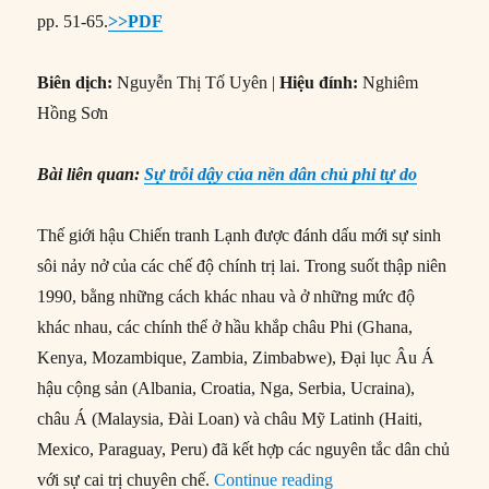
pp. 51-65.
>>PDF
Biên dịch:
Nguyễn Thị Tố Uyên |
Hiệu đính:
Nghiêm
Hồng Sơn
Bài liên quan:
Sự trỗi dậy của nền dân chủ phi tự do
Thế giới hậu Chiến tranh Lạnh được đánh dấu mới sự sinh
sôi nảy nở của các chế độ chính trị lai. Trong suốt thập niên
1990, bằng những cách khác nhau và ở những mức độ
khác nhau, các chính thể ở hầu khắp châu Phi (Ghana,
Kenya, Mozambique, Zambia, Zimbabwe), Đại lục Âu Á
hậu cộng sản (Albania, Croatia, Nga, Serbia, Ucraina),
châu Á (Malaysia, Đài Loan) và châu Mỹ Latinh (Haiti,
Mexico, Paraguay, Peru) đã kết hợp các nguyên tắc dân chủ
“#174 – Sự trỗi dậy c
với sự cai trị chuyên chế.
Continue reading