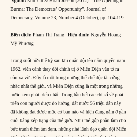
Nguồn:
Min Zin & Brian Joseph (2012). “The Opening in
Burma: The Democrats’ Opportunity”, Journal of
Democracy, Volume 23, Number 4 (October), pp. 104-119.
Biên dịch:
Phạm Thị Trang |
Hiệu đính:
Nguyễn Hoàng
Mỹ Phương
Trong suốt nửa thế kỷ sau khi quân đội lên nắm quyền năm
1962, viễn cảnh thay đổi chính trị ở Miến Điện vẫn tỏ ra
còn xa vời. Đây là một trong những thể chế độc tài cứng
nhắc nhất thế giới, và Miến Điện cũng là một trong những
nước kém phát triển nhất. Trong hầu hết các chỉ số về phát
triển con người được đo lường, đất nước 56 triệu dân này
đã không đạt được mức cơ bản nào và hiện đang nằm ở gần
cuối bảng xếp hạng của thế giới. Như thể góp phần làm cho
bức tranh thêm ảm đạm, những nhà lãnh đạo quân đội Miến