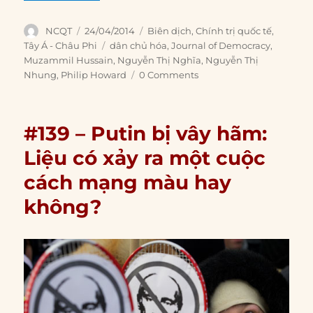
Author
Posted
Categories
NCQT
24/04/2014
Biên dịch
,
Chính trị quốc tế
,
on
Tags
Tây Á - Châu Phi
dân chủ hóa
,
Journal of Democracy
,
Muzammil Hussain
,
Nguyễn Thị Nghĩa
,
Nguyễn Thị
Nhung
,
Philip Howard
0 Comments
#139 – Putin bị vây hãm:
Liệu có xảy ra một cuộc
cách mạng màu hay
không?