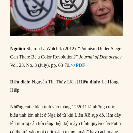
Nguồn:
Sharon L. Wolchik (2012). “Putinism Under Siege:
Can There Be a Color Revolution?”
Journal of Democracy
,
Vol. 23, No. 3 (July), pp. 63-70.
>>PDF
Biên dịch:
Nguyễn Thị Thùy Liên |
Hiệu đính:
Lê Hồng
Hiệp
Những cuộc biểu tình vào tháng 12/2011 là những cuộc
biểu tình lớn nhất ở Nga kể từ khi Liên Xô sụp đổ, làm dấy
lên những câu hỏi rằng: liệu bộ máy chính quyền của Putin
có thể rơi vào một cuộc cách mạng “màu” hay cách mạng