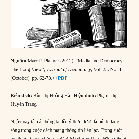
Nguồn:
Marc F. Plattner (2012). “Media and Democracy:
The Long View”,
Journal of Democracy
, Vol. 23, No. 4
(October), pp. 62-73.
>>PDF
Biên dịch:
Bùi Thị Hoàng Hà |
Hiệu đính:
Phạm Thị
Huyền Trang
Ngày nay tất cả chúng ta đều ý thức được là mình đang
sống trong cuộc cách mạng thông tin liên lạc. Trong suốt
hai thập kỉ qua, chúng ta đã được chứng kiến những tiến bộ