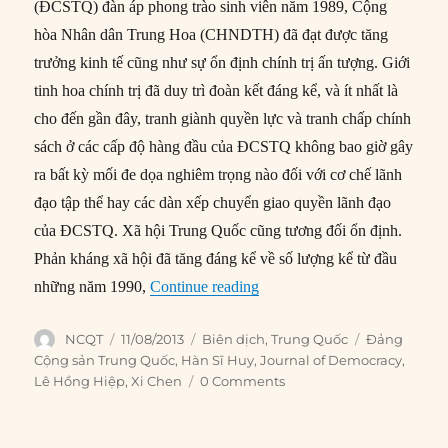
(ĐCSTQ) đàn áp phong trào sinh viên năm 1989, Cộng
hòa Nhân dân Trung Hoa (CHNDTH) đã đạt được tăng
trưởng kinh tế cũng như sự ổn định chính trị ấn tượng. Giới
tinh hoa chính trị đã duy trì đoàn kết đáng kể, và ít nhất là
cho đến gần đây, tranh giành quyền lực và tranh chấp chính
sách ở các cấp độ hàng đầu của ĐCSTQ không bao giờ gây
ra bất kỳ mối đe dọa nghiêm trọng nào đối với cơ chế lãnh
đạo tập thể hay các dàn xếp chuyển giao quyền lãnh đạo
của ĐCSTQ. Xã hội Trung Quốc cũng tương đối ổn định.
Phản kháng xã hội đã tăng đáng kể về số lượng kể từ đầu
“#42 – Trung Quốc tới hạn? C
những năm 1990,
Continue reading
Author
Posted
Categories
Tags
NCQT
11/08/2013
Biên dịch
,
Trung Quốc
Đảng
on
Cộng sản Trung Quốc
,
Hàn Sĩ Huy
,
Journal of Democracy
,
Lê Hồng Hiệp
,
Xi Chen
0 Comments