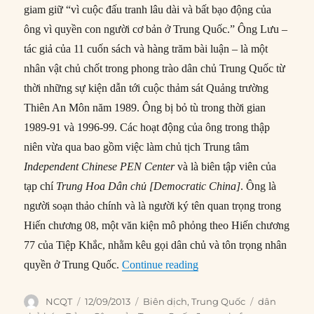
giam giữ “vì cuộc đấu tranh lâu dài và bất bạo động của
ông vì quyền con người cơ bản ở Trung Quốc.” Ông Lưu –
tác giả của 11 cuốn sách và hàng trăm bài luận – là một
nhân vật chủ chốt trong phong trào dân chủ Trung Quốc từ
thời những sự kiện dẫn tới cuộc thảm sát Quảng trường
Thiên An Môn năm 1989. Ông bị bỏ tù trong thời gian
1989-91 và 1996-99. Các hoạt động của ông trong thập
niên vừa qua bao gồm việc làm chủ tịch Trung tâm
Independent Chinese PEN Center
và là biên tập viên của
tạp chí
Trung Hoa Dân chủ [Democratic China]
. Ông là
người soạn thảo chính và là người ký tên quan trọng trong
Hiến chương 08, một văn kiện mô phỏng theo Hiến chương
77 của Tiệp Khắc, nhằm kêu gọi dân chủ và tôn trọng nhân
“#56 – Lưu Hiểu Ba viết 
quyền ở Trung Quốc.
Continue reading
Author
Posted
Categories
Tags
NCQT
12/09/2013
Biên dịch
,
Trung Quốc
dân