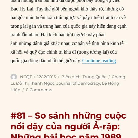
tham nhũng tràn lan như đã được phơi bày trong vụ việc
Bạc Hy Lai. Tuy thế giới bên ngoài khó thấy rõ, nhưng có
hai góc nhìn hoàn toàn trái ngược và gây nhiều tranh cãi về
tương lai gần và trung hạn của quốc gia này hiện đang cạnh
tranh lẫn nhau. Hai kịch bản trái ngược này phản
ánh những đánh giá khác nhau cơ bản về tình hình kinh tế –
xã hội và quỹ đạo chính trị khả dĩ (trong tương lai) của
“#95 – Tru
quốc gia đông dân nhất thế giới này.
Continue reading
Author
Posted
Categories
Tags
NCQT
12/12/2013
Biên dịch
,
Trung Quốc
Cheng
on
Li
,
Đỗ Thị Thanh Ngọc
,
Journal of Democracy
,
Lê Hồng
Hiệp
0 Comments
#81 – So sánh những cuộc
nổi dậy của người Ả-rập:
Những bài học năm 1989