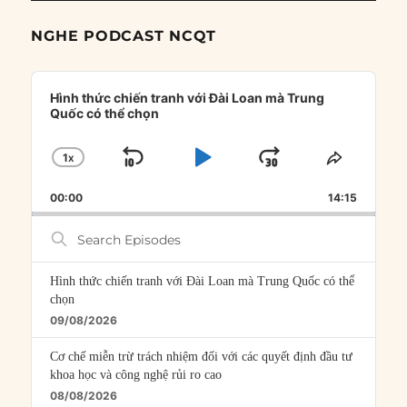
NGHE PODCAST NCQT
Audio
Player
Hình thức chiến tranh với Đài Loan mà Trung
Quốc có thể chọn
1
X
SKIP
PLAY
JUMP
CHANGE
SHARE
PLAYBACK
THIS
BACKWARD
PAUSE
FORWARD
00:00
RATE
14:15
EPISOD
Search
Episodes
Hình thức chiến tranh với Đài Loan mà Trung Quốc có thể
chọn
09/08/2026
Cơ chế miễn trừ trách nhiệm đối với các quyết định đầu tư
khoa học và công nghệ rủi ro cao
08/08/2026