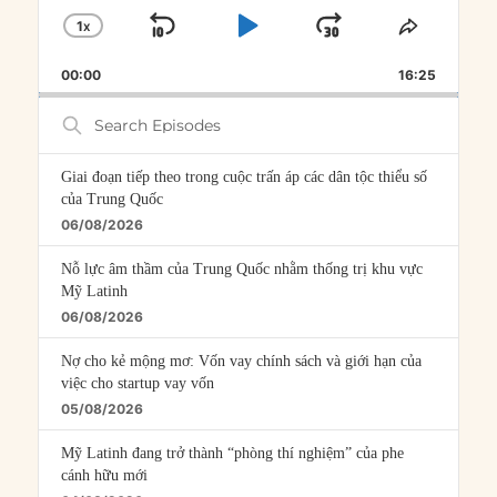
1
X
SKIP
PLAY
JUMP
CHANGE
SHARE
PLAYBACK
THIS
BACKWARD
PAUSE
FORWARD
00:00
RATE
16:25
EPISOD
Search
Episodes
Giai đoạn tiếp theo trong cuộc trấn áp các dân tộc thiểu số
của Trung Quốc
06/08/2026
Nỗ lực âm thầm của Trung Quốc nhằm thống trị khu vực
Mỹ Latinh
06/08/2026
Nợ cho kẻ mộng mơ: Vốn vay chính sách và giới hạn của
việc cho startup vay vốn
05/08/2026
Mỹ Latinh đang trở thành “phòng thí nghiệm” của phe
cánh hữu mới