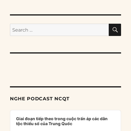
SE
Search
for:
NGHE PODCAST NCQT
Audio
Player
Giai đoạn tiếp theo trong cuộc trấn áp các dân
tộc thiểu số của Trung Quốc