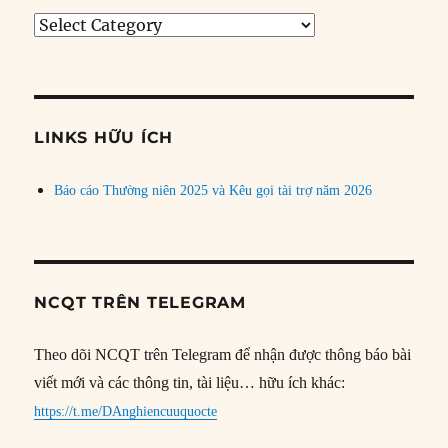
Tìm
bài
theo
chủ
đề
LINKS HỮU ÍCH
Báo cáo Thường niên 2025 và Kêu gọi tài trợ năm 2026
NCQT TRÊN TELEGRAM
Theo dõi NCQT trên Telegram để nhận được thông báo bài
viết mới và các thông tin, tài liệu… hữu ích khác:
https://t.me/DAnghiencuuquocte