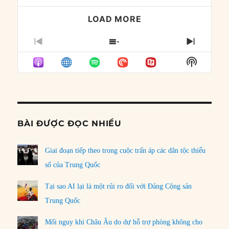
LOAD MORE
PREVIOUS
SHOW
NEXT
EPISODE
EPISODES
EPISO
Show
LIST
Podcast
Informat
BÀI ĐƯỢC ĐỌC NHIỀU
Giai đoạn tiếp theo trong cuộc trấn áp các dân tộc thiểu
số của Trung Quốc
Tại sao AI lại là một rủi ro đối với Đảng Cộng sản
Trung Quốc
Mối nguy khi Châu Âu do dự hỗ trợ phòng không cho