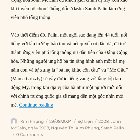
khi tuyên bố chọn Thống đốc Alaska Sarah Palin làm ứng
viên phó tổng thống.
Vào thời điểm đó, Palin, một ngôi sao đang lên 44 tuổi, nổi
tiếng với lập trường bảo thủ và nét quyến rũ dân dã, đã trở
thành ứng viên phó tổng thống nữ đầu tiên của Đảng Cộng
hòa. Những người ủng hộ bà tin rằng hình ảnh một bà mẹ
năm con và tự xưng là “bà mẹ khúc côn cầu” và “Mẹ Gấu”
(Mama Grizzly) sẽ gây được tiếng vang với tầng lớp lao
động Mỹ, trong khi địa vị của bà như một người mới đối
với chính trường quốc gia sẽ mang đến một góc nhìn mới
“29/08/2008: John McCain chọn Sarah Pali
mẻ.
Continue reading
Author
Posted
Categories
Tags
Kim Phụng
29/08/2024
Sự kiện
2008
,
John
on
McCain
,
ngày 2908
,
Nguyễn Thị Kim Phụng
,
Sarah Palin
0 Comments