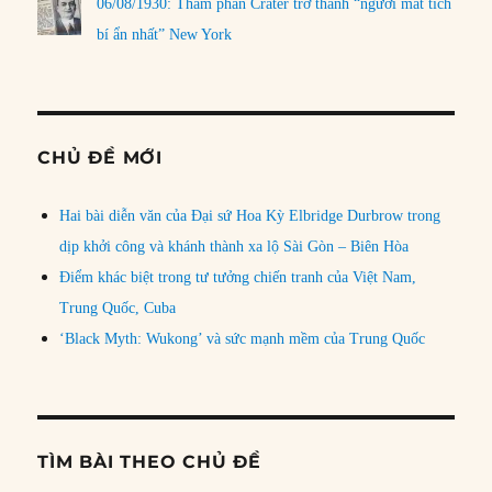
06/08/1930: Thẩm phán Crater trở thành “người mất tích
bí ẩn nhất” New York
CHỦ ĐỀ MỚI
Hai bài diễn văn của Đại sứ Hoa Kỳ Elbridge Durbrow trong
dịp khởi công và khánh thành xa lộ Sài Gòn – Biên Hòa
Điểm khác biệt trong tư tưởng chiến tranh của Việt Nam,
Trung Quốc, Cuba
‘Black Myth: Wukong’ và sức mạnh mềm của Trung Quốc
TÌM BÀI THEO CHỦ ĐỀ