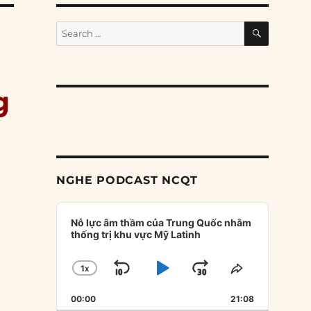
SEARCH
Search
for:
g
NGHE PODCAST NCQT
Audio
Player
Nỗ lực âm thầm của Trung Quốc nhằm
.
thống trị khu vực Mỹ Latinh
1
X
SKIP
PLAY
JUMP
CHANGE
SHARE
PLAYBACK
THIS
BACKWARD
PAUSE
FORWARD
00:00
RATE
21:08
EPISODE