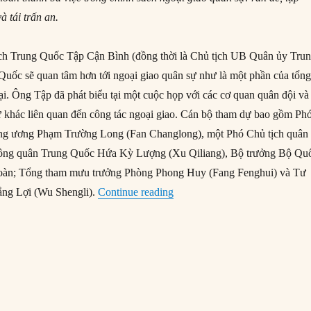
à tái trấn an.
h Trung Quốc Tập Cận Bình (đồng thời là Chủ tịch UB Quân ủy Tru
Quốc sẽ quan tâm hơn tới ngoại giao quân sự như là một phần của tổn
ại. Ông Tập đã phát biểu tại một cuộc họp với các cơ quan quân đội và
 khác liên quan đến công tác ngoại giao. Cán bộ tham dự bao gồm Ph
ng ương Phạm Trường Long (Fan Changlong), một Phó Chủ tịch quân
hông quân Trung Quốc Hứa Kỳ Lượng (Xu Qiliang), Bộ trưởng Bộ Qu
àn; Tổng tham mưu trưởng Phòng Phong Huy (Fang Fenghui) và Tư
“3 Mục tiêu ngoại giao quân s
ắng Lợi (Wu Shengli).
Continue reading