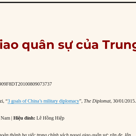
giao quân sự của Trun
i, “
3 goals of China’s military diplomacy
”,
The Diplomat
, 30/01/2015
 Nam |
Hiệu đính:
Lê Hồng Hiệp
oàn thành ba việc trong chính sách ngoại giao quân sự: răn đe, lập