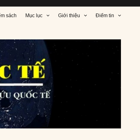
ểm sách
Mục lục
Giới thiệu
Điểm tin