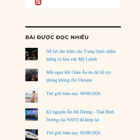
Informatio
03/08/2026
Đặt cược vào thất bại: Các quỹ đầu tư mạo
hiểm quốc gia và khía cạnh chính trị của vốn
rủi ro
02/08/2026
BÀI ĐƯỢC ĐỌC NHIỀU
Làm thế nào để kết thúc Chiến tranh Iran?
Nỗ lực âm thầm của Trung Quốc nhằm
01/08/2026
thống trị khu vực Mỹ Latinh
Chiến lược kế tiếp của Bắc Kinh ở Biển Đông
31/07/2026
Mối nguy khi Châu Âu do dự hỗ trợ
phòng không cho Ukraine
Trật tự thế giới mới: Các nước nhỏ sẽ luôn
phải chịu đựng?
Thế giới hôm nay: 06/08/2026
30/07/2026
Tập tìm cách chôn vùi bê bối chấn động vòng
Kỷ nguyên Ấn Độ Dương - Thái Bình
tròn thân cận của mình
Dương của NATO đã khép lại
29/07/2026
Thế giới hôm nay: 05/08/2026
LOAD MORE