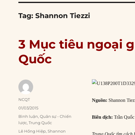
Tag:
Shannon Tiezzi
3 Mục tiêu ngoại 
Quốc
Author
NCQT
Nguồn:
Shannon Tiezz
Posted
01/03/2015
on
Categories
Bình luận
,
Quân sự - Chiến
Biên dịch:
Trần Quốc
lược
,
Trung Quốc
Tags
Lê Hồng Hiệp
,
Shannon
Trung Quốc tìm cách h