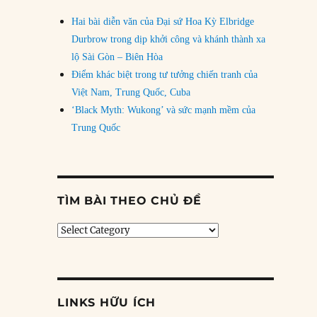
Hai bài diễn văn của Đại sứ Hoa Kỳ Elbridge
Durbrow trong dịp khởi công và khánh thành xa
lộ Sài Gòn – Biên Hòa
Điểm khác biệt trong tư tưởng chiến tranh của
Việt Nam, Trung Quốc, Cuba
‘Black Myth: Wukong’ và sức mạnh mềm của
Trung Quốc
TÌM BÀI THEO CHỦ ĐỀ
Tìm
bài
theo
chủ
đề
LINKS HỮU ÍCH