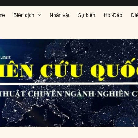
me
Biên dịch
Nhân vật
Sự kiện
Hỏi-Đáp
Đi