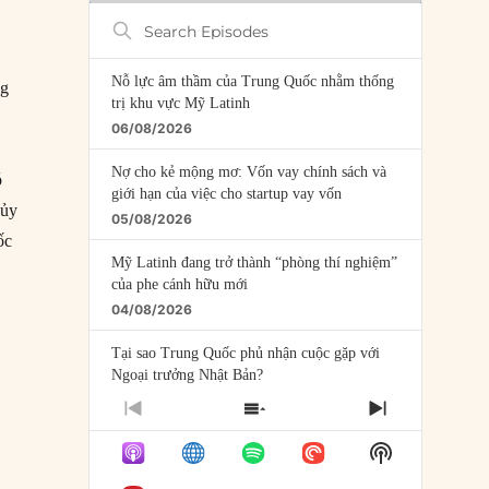
Search
Episodes
Nỗ lực âm thầm của Trung Quốc nhằm thống
ng
trị khu vực Mỹ Latinh
g
06/08/2026
Nợ cho kẻ mộng mơ: Vốn vay chính sách và
ó
giới hạn của việc cho startup vay vốn
 ủy
05/08/2026
ốc
Mỹ Latinh đang trở thành “phòng thí nghiệm”
của phe cánh hữu mới
ự của Trung Quốc”
04/08/2026
Tại sao Trung Quốc phủ nhận cuộc gặp với
Ngoại trưởng Nhật Bản?
04/08/2026
PREVIOUS
SHOW
NEXT
EPISODE
EPISODES
EPISODE
Điểm mù chiến lược của Trump tại Thái Bình
Show
LIST
Dương
Podcast