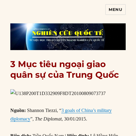
MENU
Nghiên cứu quốc tế
3 Mục tiêu ngoại giao
quân sự của Trung Quốc
Nguồn:
Shannon Tiezzi, “
3 goals of China’s military
diplomacy
”,
The Diplomat
, 30/01/2015.
Biên dịch:
Trần Quốc Nam |
Hiệu đính:
Lê Hồng Hiệp