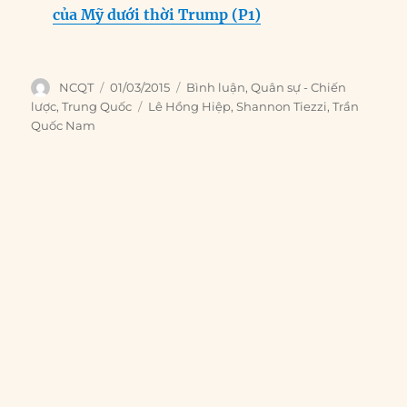
của Mỹ dưới thời Trump (P1)
Author
Posted
Categories
NCQT
01/03/2015
Bình luận
,
Quân sự - Chiến
on
Tags
lược
,
Trung Quốc
Lê Hồng Hiệp
,
Shannon Tiezzi
,
Trần
Quốc Nam