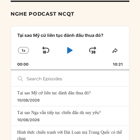
NGHE PODCAST NCQT
Audio
Player
Tại sao Mỹ cứ liên tục đánh đâu thua đó?
1
X
SKIP
PLAY
JUMP
CHANGE
SHARE
PLAYBACK
THIS
BACKWARD
PAUSE
FORWARD
00:00
RATE
10:21
EPISOD
Search
Episodes
Tại sao Mỹ cứ liên tục đánh đâu thua đó?
10/08/2026
Tại sao Nga vẫn tiếp tục chiến đấu dù suy yếu?
10/08/2026
Hình thức chiến tranh với Đài Loan mà Trung Quốc có thể
chọn