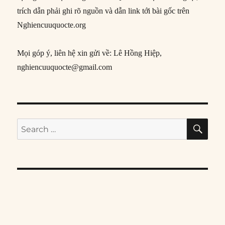
trích dẫn phải ghi rõ nguồn và dẫn link tới bài gốc trên
Nghiencuuquocte.org
Mọi góp ý, liên hệ xin gửi về: Lê Hồng Hiệp,
nghiencuuquocte@gmail.com
SE
Search
for: