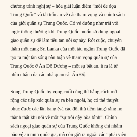
chương trình nghị sự – hóa giải luận điểm “mối đe dọa
Trung Quốc” và tái trấn an về các tham vọng và chính sách
của giới quân sự Trung Quốc. Có vẻ dường như trái với
logic thông thường khi Trung Quốc muốn sử dụng ngoại
giao quân sự để làm tiêu tan nỗi sợ này. Rốt cuộc, chuyến
thăm một cảng Sri Lanka của một tàu ngầm Trung Quốc đã
tạo ra một làn sóng bàn luận về tham vọng quân sự của
Trung Quốc ở Ấn Độ Dương – một sự bất an, ít ra là từ
nhìn nhận của các nhà quan sát Ấn Độ.
Song Trung Quốc hy vọng cuối cùng thì bằng cách mở
rộng các tiếp xúc quân sự ra bên ngoài, họ có thể thuyết
phục được các lân bang (và các đối thủ tiềm tàng) rằng họ
thành thật khi nói về một “sự trỗi dậy hòa bình”. Chính
sách ngoại giao quân sự của Trung Quốc không chỉ nhằm
bảo vệ an ninh quốc gia, mà còn gửi ra ngoài các “phái viên