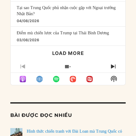
Tại sao Trung Quốc phủ nhận cuộc gặp với Ngoại trưởng
Nhật Bản?
04/08/2026
Điểm mù chiến lược của Trump tại Thái Bình Dương
03/08/2026
LOAD MORE
PREVIOUS
SHOW
NEXT
EPISODE
EPISODES
EPISO
Show
LIST
Podcast
Informat
BÀI ĐƯỢC ĐỌC NHIỀU
Hình thức chiến tranh với Đài Loan mà Trung Quốc có