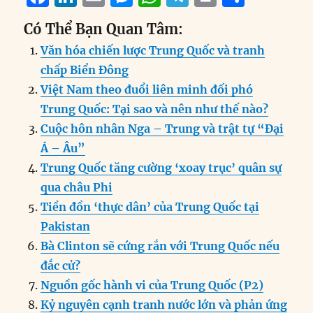
a
n
m
e
h
el
ri
h
Có Thể Bạn Quan Tâm:
c
k
ai
ss
at
e
n
a
Văn hóa chiến lược Trung Quốc và tranh
e
e
l
e
s
g
t
re
chấp Biển Đông
b
d
n
A
r
Việt Nam theo đuổi liên minh đối phó
o
I
g
p
a
Trung Quốc: Tại sao và nên như thế nào?
o
n
er
p
m
Cuộc hôn nhân Nga – Trung và trật tự “Đại
k
Á – Âu”
Trung Quốc tăng cường ‘xoay trục’ quân sự
qua châu Phi
Tiền đồn ‘thực dân’ của Trung Quốc tại
Pakistan
Bà Clinton sẽ cứng rắn với Trung Quốc nếu
đắc cử?
Nguồn gốc hành vi của Trung Quốc (P2)
Kỷ nguyên cạnh tranh nước lớn và phản ứng