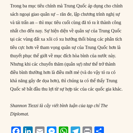
Trong ba mục tiêu chính mà Trung Quốc áp dụng cho chính
sách ngoại giao quân sự – răn đe, lập chương trình nghị sự
và tái trấn an – thì mục tiêu cuối cùng đã tỏ ra ít thành công
nhất cho đến nay. Sự hiện diện về quân sự của Trung Quốc
tại các vùng đất xa xôi có xu hướng thổi bùng các phân tích
tiêu cực hơn về tham vọng quân sự của Trung Quốc hơn là
thuyết phục thế giới về mục đích hòa bình của nước này.
Nhưng khi các chuyến thăm (quân sự) như thế trở thành
điều bình thường hơn là điều mới mẻ (và do vậy tỏ ra có
khả năng gây đe dọa hơn), thì chúng ta có thể thấy Trung
Quốc sẽ bắt đầu thu lợi từ sự hợp tác của các quốc gia khác.
Shannon Tiezzi là cây viết bình luận của tạp chí The
Diplomat.
F
Li
E
M
W
T
P
S