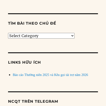
TÌM BÀI THEO CHỦ ĐỀ
Tìm
bài
theo
chủ
đề
LINKS HỮU ÍCH
Báo cáo Thường niên 2025 và Kêu gọi tài trợ năm 2026
NCQT TRÊN TELEGRAM