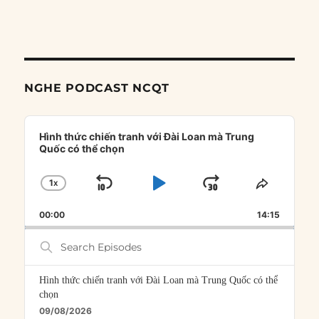
NGHE PODCAST NCQT
Audio
Player
Hình thức chiến tranh với Đài Loan mà Trung
Quốc có thể chọn
1
X
SKIP
PLAY
JUMP
CHANGE
SHARE
PLAYBACK
THIS
BACKWARD
PAUSE
FORWARD
00:00
RATE
14:15
EPISOD
Search
Episodes
Hình thức chiến tranh với Đài Loan mà Trung Quốc có thể
chọn
09/08/2026