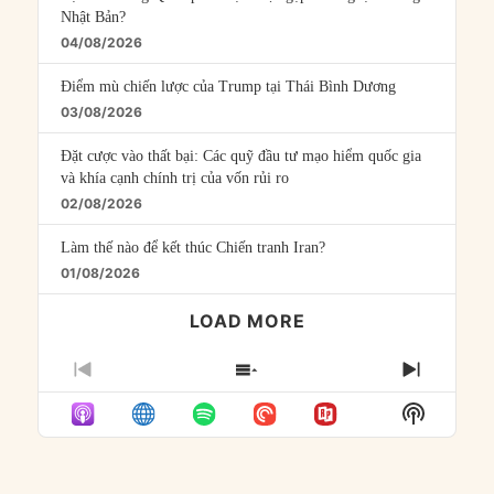
Nhật Bản?
04/08/2026
Điểm mù chiến lược của Trump tại Thái Bình Dương
03/08/2026
Đặt cược vào thất bại: Các quỹ đầu tư mạo hiểm quốc gia
và khía cạnh chính trị của vốn rủi ro
02/08/2026
Làm thế nào để kết thúc Chiến tranh Iran?
01/08/2026
LOAD MORE
PREVIOUS
SHOW
NEXT
EPISODE
EPISODES
EPISO
Show
LIST
Podcast
Informat