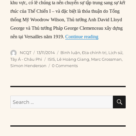
khu vực, có lẽ chúng ta nên chuyển sự tập trung sang
sự kết
thúc
của Thế Chiến I – và đặc biệt là thỏa thuận do Tổng
thống Mỹ Woodrow Wilson, Thủ tướng Anh David Lloyd
George và Thủ tướng Pháp George Clemenceau xây dựng
“Bài học từ Hòa ướ
nên tại Versailles năm 1919.
Continue reading
Author
Posted
Categories
NCQT
13/11/2014
Bình luận
,
Địa chính trị
,
Lịch sử
,
on
Tags
Tây Á - Châu Phi
ISIS
,
Lê Hoàng Giang
,
Marc Grossman
,
Simon Henderson
0 Comments
SE
Search
for: