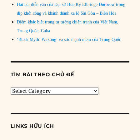
Hai bài diễn văn của Đại sứ Hoa Kỳ Elbridge Durbrow trong
dịp khởi công và khánh thành xa lộ Sài Gòn – Biên Hòa
Điểm khác biệt trong tư tưởng chiến tranh của Việt Nam,
Trung Quốc, Cuba
‘Black Myth: Wukong’ và sức mạnh mềm của Trung Quốc
TÌM BÀI THEO CHỦ ĐỀ
Tìm
bài
theo
chủ
đề
LINKS HỮU ÍCH