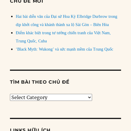
CHỦ ĐỀ MỚI
Hai bài diễn văn của Đại sứ Hoa Kỳ Elbridge Durbrow trong
dịp khởi công và khánh thành xa lộ Sài Gòn – Biên Hòa
Điểm khác biệt trong tư tưởng chiến tranh của Việt Nam,
Trung Quốc, Cuba
‘Black Myth: Wukong’ và sức mạnh mềm của Trung Quốc
TÌM BÀI THEO CHỦ ĐỀ
Tìm
bài
theo
chủ
đề
LINKS HỮU ÍCH