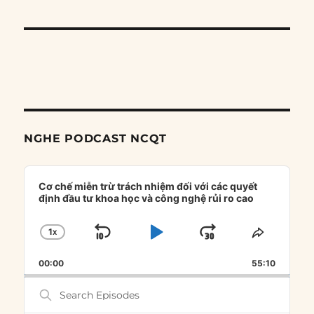
NGHE PODCAST NCQT
Audio
Player
Cơ chế miễn trừ trách nhiệm đối với các quyết
định đầu tư khoa học và công nghệ rủi ro cao
1
X
SKIP
PLAY
JUMP
CHANGE
SHARE
PLAYBACK
THIS
BACKWARD
PAUSE
FORWARD
00:00
RATE
55:10
EPISOD
Search
Episodes