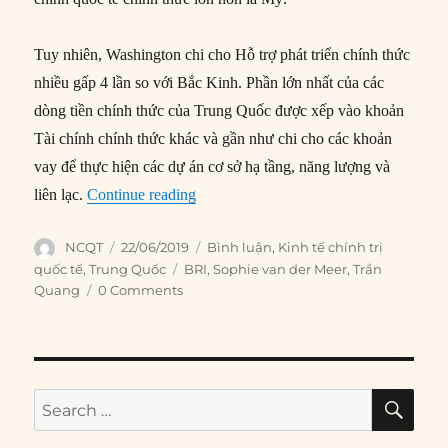
Tuy nhiên, Washington chi cho Hỗ trợ phát triển chính thức
nhiều gấp 4 lần so với Bắc Kinh. Phần lớn nhất của các
dòng tiền chính thức của Trung Quốc được xếp vào khoản
Tài chính chính thức khác và gần như chi cho các khoản
vay để thực hiện các dự án cơ sở hạ tầng, năng lượng và
“Giải mã vấn đề nợ trong sáng kiến ‘V
liên lạc.
Continue reading
Author
Posted
Categories
NCQT
22/06/2019
Bình luận
,
Kinh tế chính trị
on
Tags
quốc tế
,
Trung Quốc
BRI
,
Sophie van der Meer
,
Trần
Quang
0 Comments
SE
Search
for: