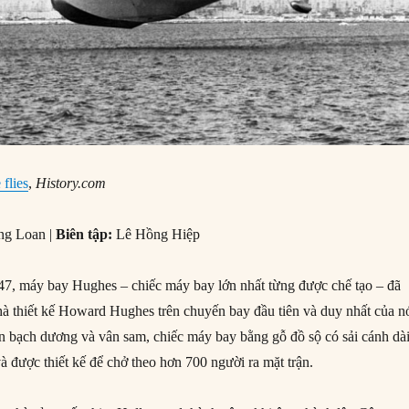
flies
,
History.com
ng Loan |
Biên tập:
Lê Hồng Hiệp
7, máy bay Hughes – chiếc máy bay lớn nhất từng được chế tạo – đã
hà thiết kế Howard Hughes trên chuyến bay đầu tiên và duy nhất của n
n bạch dương và vân sam, chiếc máy bay bằng gỗ đồ sộ có sải cánh dà
à được thiết kế để chở theo hơn 700 người ra mặt trận.