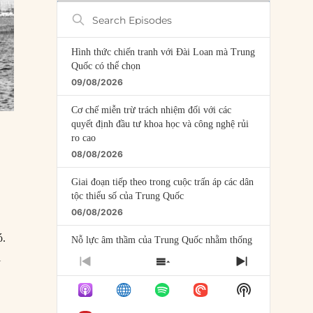
Search
Episodes
Hình thức chiến tranh với Đài Loan mà Trung
Quốc có thể chọn
09/08/2026
Cơ chế miễn trừ trách nhiệm đối với các
quyết định đầu tư khoa học và công nghệ rủi
ro cao
08/08/2026
Giai đoạn tiếp theo trong cuộc trấn áp các dân
tộc thiểu số của Trung Quốc
06/08/2026
ó.
Nỗ lực âm thầm của Trung Quốc nhằm thống
trị khu vực Mỹ Latinh
i
PREVIOUS
SHOW
NEXT
06/08/2026
EPISODE
EPISODES
EPISODE
Show
LIST
Nợ cho kẻ mộng mơ: Vốn vay chính sách và
Podcast
giới hạn của việc cho startup vay vốn