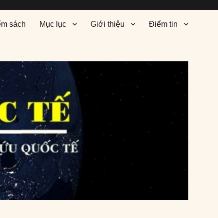
ểm sách
Mục lục
Giới thiệu
Điểm tin