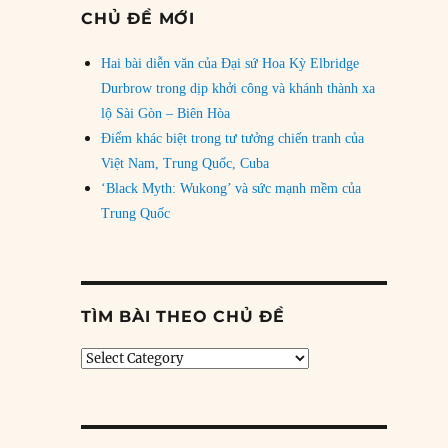
CHỦ ĐỀ MỚI
Hai bài diễn văn của Đại sứ Hoa Kỳ Elbridge
Durbrow trong dịp khởi công và khánh thành xa
lộ Sài Gòn – Biên Hòa
Điểm khác biệt trong tư tưởng chiến tranh của
Việt Nam, Trung Quốc, Cuba
‘Black Myth: Wukong’ và sức mạnh mềm của
Trung Quốc
TÌM BÀI THEO CHỦ ĐỀ
Tìm
bài
theo
chủ
đề