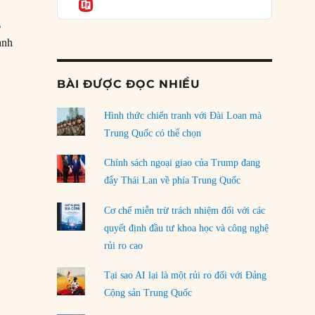
Informatio
05/08/2026
g
anh
Mỹ Latinh đang trở thành “phòng thí nghiệm”
của phe cánh hữu mới
/11/1947: Máy bay Spruce Goose cất cánh”
04/08/2026
BÀI ĐƯỢC ĐỌC NHIỀU
Tại sao Trung Quốc phủ nhận cuộc gặp với
Ngoại trưởng Nhật Bản?
Hình thức chiến tranh với Đài Loan mà
04/08/2026
Trung Quốc có thể chọn
Điểm mù chiến lược của Trump tại Thái Bình
Chính sách ngoại giao của Trump đang
Dương
đẩy Thái Lan về phía Trung Quốc
03/08/2026
Cơ chế miễn trừ trách nhiệm đối với các
Đặt cược vào thất bại: Các quỹ đầu tư mạo
quyết định đầu tư khoa học và công nghệ
hiểm quốc gia và khía cạnh chính trị của vốn
rủi ro cao
rủi ro
02/08/2026
Tại sao AI lại là một rủi ro đối với Đảng
Làm thế nào để kết thúc Chiến tranh Iran?
Cộng sản Trung Quốc
01/08/2026