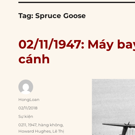
Tag:
Spruce Goose
02/11/1947: Máy b
cánh
Author
HongLoan
Posted
02/11/2018
on
Categories
Sự kiện
Tags
0211
,
1947
,
hàng không
,
Howard Hughes
,
Lê Thị