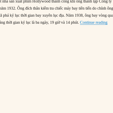
 nhà sản xuất phim Hollywood thành công khi ông thành lập Công ty
m 1932. Ông đích thân kiểm tra chiếc máy bay tiên tiến do chính ôn
đã phá kỷ lục thời gian bay xuyên lục địa. Năm 1938, ông bay vòng qu
“02
ảng thời gian kỷ lục là ba ngày, 19 giờ và 14 phút.
Continue reading