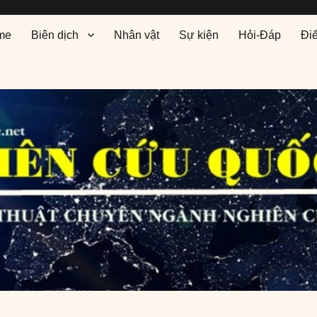
me
Biên dịch
Nhân vật
Sự kiện
Hỏi-Đáp
Đi