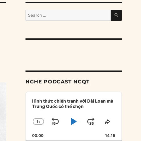
SEARCH
Search
for:
NGHE PODCAST NCQT
Audio
Player
Hình thức chiến tranh với Đài Loan mà
Trung Quốc có thể chọn
1
X
SKIP
PLAY
JUMP
CHANGE
SHARE
PLAYBACK
THIS
BACKWARD
PAUSE
FORWARD
00:00
RATE
14:15
EPISODE