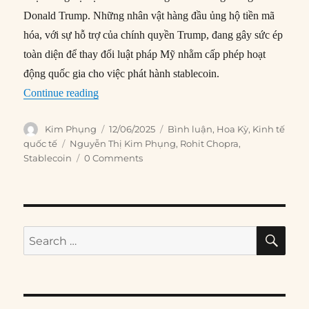
Donald Trump. Những nhân vật hàng đầu ủng hộ tiền mã
hóa, với sự hỗ trợ của chính quyền Trump, đang gây sức ép
toàn diện để thay đổi luật pháp Mỹ nhằm cấp phép hoạt
động quốc gia cho việc phát hành stablecoin.
“Rủi ro từ việc mở rộng quy mô đồng đô la kỹ t
Continue reading
Author
Posted
Categories
Kim Phụng
12/06/2025
Bình luận
,
Hoa Kỳ
,
Kinh tế
on
Tags
quốc tế
Nguyễn Thị Kim Phụng
,
Rohit Chopra
,
Stablecoin
0 Comments
SE
Search
for: