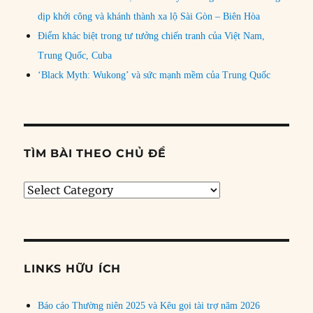
dịp khởi công và khánh thành xa lộ Sài Gòn – Biên Hòa
Điểm khác biệt trong tư tưởng chiến tranh của Việt Nam,
Trung Quốc, Cuba
‘Black Myth: Wukong’ và sức mạnh mềm của Trung Quốc
TÌM BÀI THEO CHỦ ĐỀ
Tìm
bài
theo
chủ
đề
LINKS HỮU ÍCH
Báo cáo Thường niên 2025 và Kêu gọi tài trợ năm 2026