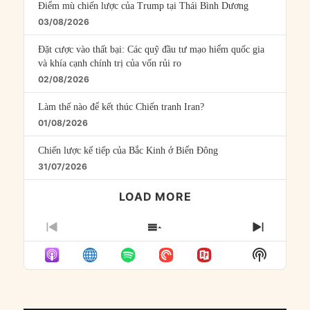
Điểm mù chiến lược của Trump tại Thái Bình Dương
03/08/2026
Đặt cược vào thất bại: Các quỹ đầu tư mạo hiểm quốc gia
và khía cạnh chính trị của vốn rủi ro
02/08/2026
Làm thế nào để kết thúc Chiến tranh Iran?
01/08/2026
Chiến lược kế tiếp của Bắc Kinh ở Biển Đông
31/07/2026
LOAD MORE
PREVIOUS
SHOW
NEXT
EPISODE
EPISODES
EPISO
Show
LIST
Podcast
Informat