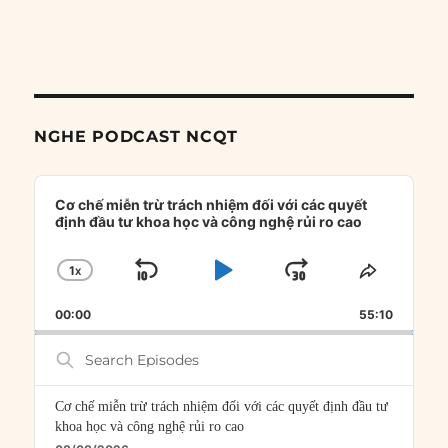
NGHE PODCAST NCQT
Audio
Player
Cơ chế miễn trừ trách nhiệm đối với các quyết
định đầu tư khoa học và công nghệ rủi ro cao
1
X
SKIP
PLAY
JUMP
CHANGE
SHARE
PLAYBACK
THIS
BACKWARD
PAUSE
FORWARD
00:00
RATE
55:10
EPISOD
Search
Episodes
Cơ chế miễn trừ trách nhiệm đối với các quyết định đầu tư
khoa học và công nghệ rủi ro cao