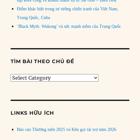
dịp khởi công và khánh thành xa lộ Sài Gòn – Biên Hòa
Điểm khác biệt trong tư tưởng chiến tranh của Việt Nam,
Trung Quốc, Cuba
‘Black Myth: Wukong’ và sức mạnh mềm của Trung Quốc
TÌM BÀI THEO CHỦ ĐỀ
Tìm
bài
theo
chủ
đề
LINKS HỮU ÍCH
Báo cáo Thường niên 2025 và Kêu gọi tài trợ năm 2026