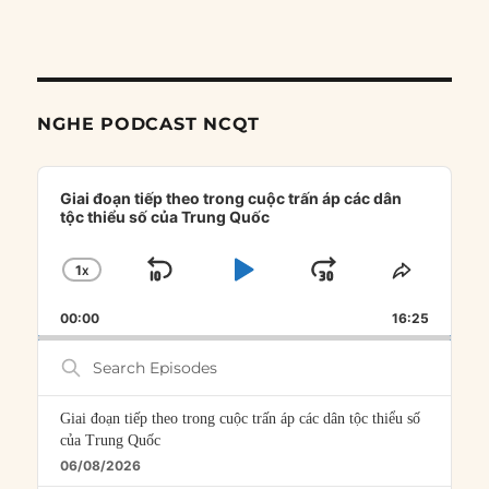
NGHE PODCAST NCQT
Audio
Player
Giai đoạn tiếp theo trong cuộc trấn áp các dân
tộc thiểu số của Trung Quốc
1
X
SKIP
PLAY
JUMP
CHANGE
SHARE
PLAYBACK
THIS
BACKWARD
PAUSE
FORWARD
00:00
RATE
16:25
EPISOD
Search
Episodes
Giai đoạn tiếp theo trong cuộc trấn áp các dân tộc thiểu số
của Trung Quốc
06/08/2026