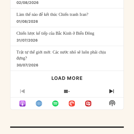
02/08/2026
Làm thế nào để kết thúc Chiến tranh Iran?
01/08/2026
Chiến lược kế tiếp của Bắc Kinh ở Biển Đông
31/07/2026
Trật tự thế giới mới: Các nước nhỏ sẽ luôn phải chịu
đựng?
30/07/2026
LOAD MORE
PREVIOUS
SHOW
NEXT
EPISODE
EPISODES
EPISO
Show
LIST
Podcast
Informat