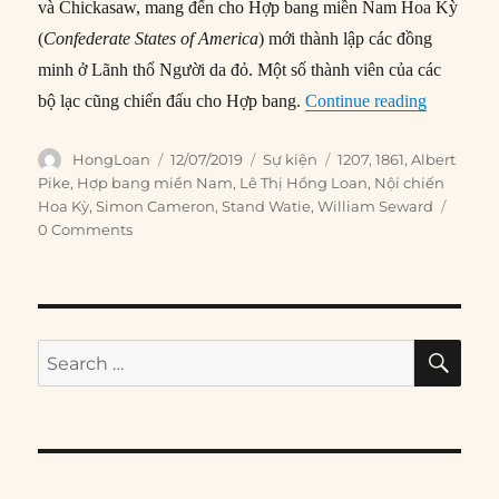
và Chickasaw, mang đến cho Hợp bang miền Nam Hoa Kỳ
(
Confederate States of America
) mới thành lập các đồng
minh ở Lãnh thổ Người da đỏ. Một số thành viên của các
“12/07/18
bộ lạc cũng chiến đấu cho Hợp bang.
Continue reading
Author
Posted
Categories
Tags
HongLoan
12/07/2019
Sự kiện
1207
,
1861
,
Albert
on
Pike
,
Hợp bang miền Nam
,
Lê Thị Hồng Loan
,
Nội chiến
Hoa Kỳ
,
Simon Cameron
,
Stand Watie
,
William Seward
0 Comments
SE
Search
for: