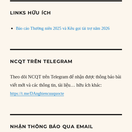
chủ
đề
LINKS HỮU ÍCH
Báo cáo Thường niên 2025 và Kêu gọi tài trợ năm 2026
NCQT TRÊN TELEGRAM
Theo dõi NCQT trên Telegram để nhận được thông báo bài
viết mới và các thông tin, tài liệu… hữu ích khác:
https://t.me/DAnghiencuuquocte
NHẬN THÔNG BÁO QUA EMAIL