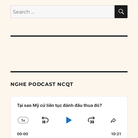
SE
Search
for:
NGHE PODCAST NCQT
Audio
Player
Tại sao Mỹ cứ liên tục đánh đâu thua đó?
1
X
SKIP
PLAY
JUMP
CHANGE
SHARE
PLAYBACK
THIS
BACKWARD
PAUSE
FORWARD
00:00
RATE
10:21
EPISOD