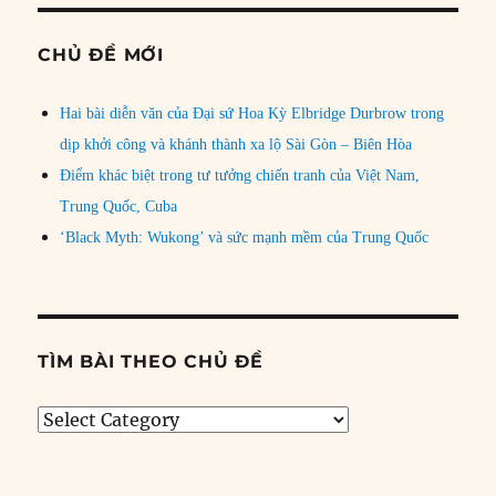
CHỦ ĐỀ MỚI
Hai bài diễn văn của Đại sứ Hoa Kỳ Elbridge Durbrow trong
dịp khởi công và khánh thành xa lộ Sài Gòn – Biên Hòa
Điểm khác biệt trong tư tưởng chiến tranh của Việt Nam,
Trung Quốc, Cuba
‘Black Myth: Wukong’ và sức mạnh mềm của Trung Quốc
TÌM BÀI THEO CHỦ ĐỀ
Tìm
bài
theo