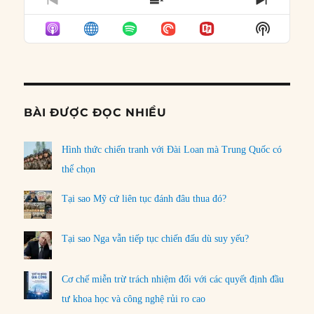
PREVIOUS
SHOW
NEXT
EPISODE
EPISODES
EPISO
Show
LIST
Podcast
Informat
BÀI ĐƯỢC ĐỌC NHIỀU
Hình thức chiến tranh với Đài Loan mà Trung Quốc có
thể chọn
Tại sao Mỹ cứ liên tục đánh đâu thua đó?
Tại sao Nga vẫn tiếp tục chiến đấu dù suy yếu?
Cơ chế miễn trừ trách nhiệm đối với các quyết định đầu
tư khoa học và công nghệ rủi ro cao