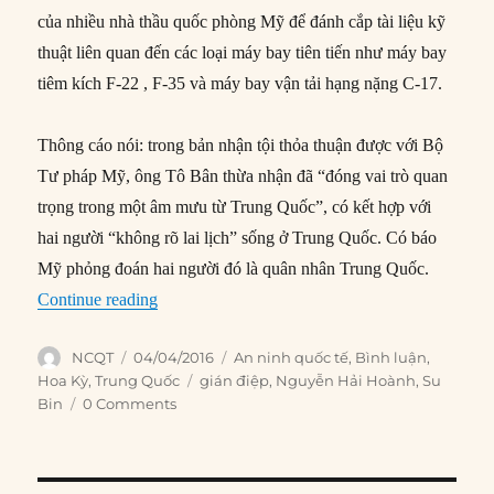
của nhiều nhà thầu quốc phòng Mỹ để đánh cắp tài liệu kỹ
thuật liên quan đến các loại máy bay tiên tiến như máy bay
tiêm kích F-22 , F-35 và máy bay vận tải hạng nặng C-17.
Thông cáo nói: trong bản nhận tội thỏa thuận được với Bộ
Tư pháp Mỹ, ông Tô Bân thừa nhận đã “đóng vai trò quan
trọng trong một âm mưu từ Trung Quốc”, có kết hợp với
hai người “không rõ lai lịch” sống ở Trung Quốc. Có báo
Mỹ phỏng đoán hai người đó là quân nhân Trung Quốc.
“Về vụ gián điệp TQ đánh cắp thông tin mật c
Continue reading
Author
Posted
Categories
NCQT
04/04/2016
An ninh quốc tế
,
Bình luận
,
on
Tags
Hoa Kỳ
,
Trung Quốc
gián điệp
,
Nguyễn Hải Hoành
,
Su
Bin
0 Comments