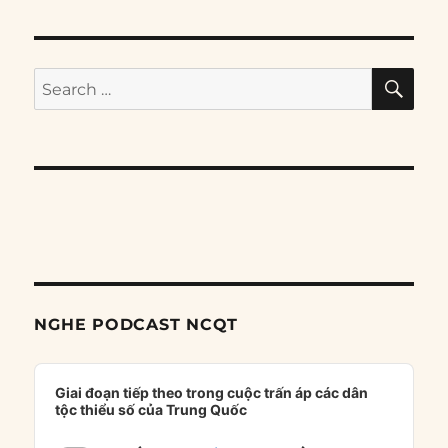
SE
Search
for:
NGHE PODCAST NCQT
Audio
Player
Giai đoạn tiếp theo trong cuộc trấn áp các dân
tộc thiểu số của Trung Quốc