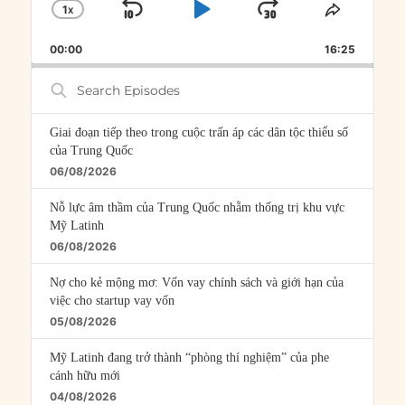
1
X
SKIP
PLAY
JUMP
CHANGE
SHARE
PLAYBACK
THIS
BACKWARD
PAUSE
FORWARD
00:00
RATE
16:25
EPISOD
Search
Episodes
Giai đoạn tiếp theo trong cuộc trấn áp các dân tộc thiểu số
của Trung Quốc
06/08/2026
Nỗ lực âm thầm của Trung Quốc nhằm thống trị khu vực
Mỹ Latinh
06/08/2026
Nợ cho kẻ mộng mơ: Vốn vay chính sách và giới hạn của
việc cho startup vay vốn
05/08/2026
Mỹ Latinh đang trở thành “phòng thí nghiệm” của phe
cánh hữu mới
04/08/2026