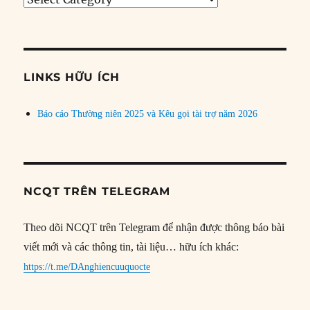
bài
theo
chủ
đề
LINKS HỮU ÍCH
Báo cáo Thường niên 2025 và Kêu gọi tài trợ năm 2026
NCQT TRÊN TELEGRAM
Theo dõi NCQT trên Telegram để nhận được thông báo bài
viết mới và các thông tin, tài liệu… hữu ích khác:
https://t.me/DAnghiencuuquocte