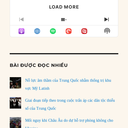
LOAD MORE
PREVIOUS
SHOW
NEXT
EPISODE
EPISODES
EPISO
Show
LIST
Podcast
Informat
BÀI ĐƯỢC ĐỌC NHIỀU
Nỗ lực âm thầm của Trung Quốc nhằm thống trị khu
vực Mỹ Latinh
Giai đoạn tiếp theo trong cuộc trấn áp các dân tộc thiểu
số của Trung Quốc
Mối nguy khi Châu Âu do dự hỗ trợ phòng không cho