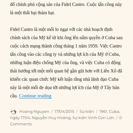
đổ chính phủ cộng sản của Fidel Castro. Cuộc tấn công này
là một thất bại thảm hại.
Fidel Castro là một mối lo ngại với các nhà hoạch định
chính sách của Mỹ kể từ khi ông lên nắm quyền ở Cuba sau
cuộc cách mạng thành công tháng 1 năm 1959. Việc Castro
tấn công vào các công ty và những lợi ích của Mỹ ở Cuba,
những luận điệu chống Mỹ của ông, và việc Cuba có động
thái hướng tới một mối quan hệ gần gũi hơn với Liên Xô đã
khiến các quan chức Mỹ kết luận rằng nhà lãnh đạo Cuba
này là một mối đe dọa tới những lợi ích của Mỹ ở Tây bán
“17/04/1961: Mỹ tiến hành Sự kiện Vịnh 
cầu.
Continue reading
Author
Posted
Categories
Tags
Hoang Nguyen
17/04/2015
Sự kiện
1961
,
Cuba
,
on
ngày 1704
,
Nguyễn Huy Hoàng
,
Sự kiện Vịnh Con Lợn
0
Comments