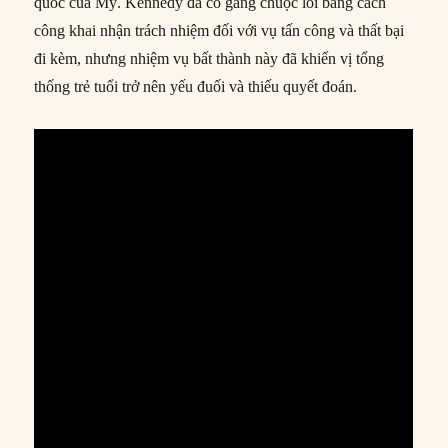
quốc của Mỹ. Kennedy đã cố gắng chuộc lỗi bằng cách
công khai nhận trách nhiệm đối với vụ tấn công và thất bại
đi kèm, nhưng nhiệm vụ bất thành này đã khiến vị tổng
thống trẻ tuổi trở nên yếu đuối và thiếu quyết đoán.