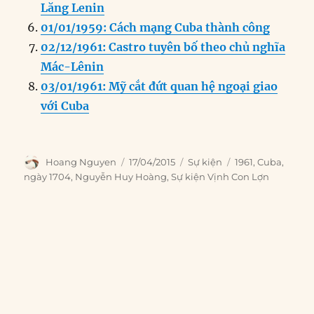
Lăng Lenin
01/01/1959: Cách mạng Cuba thành công
02/12/1961: Castro tuyên bố theo chủ nghĩa
Mác-Lênin
03/01/1961: Mỹ cắt đứt quan hệ ngoại giao
với Cuba
Author
Posted
Categories
Tags
Hoang Nguyen
17/04/2015
Sự kiện
1961
,
Cuba
,
on
ngày 1704
,
Nguyễn Huy Hoàng
,
Sự kiện Vịnh Con Lợn