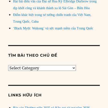
Hai bài diễn văn của Đại sứ Hoa Kỳ Elbridge Durbrow trong
dịp khởi công và khánh thành xa lộ Sài Gòn – Biên Hòa
Điểm khác biệt trong tư tưởng chiến tranh của Việt Nam,
Trung Quốc, Cuba
‘Black Myth: Wukong’ và sức mạnh mềm của Trung Quốc
TÌM BÀI THEO CHỦ ĐỀ
Tìm
bài
theo
chủ
đề
LINKS HỮU ÍCH
Báo cáo Thường niên 2025 và Kêu gọi tài trợ năm 2026