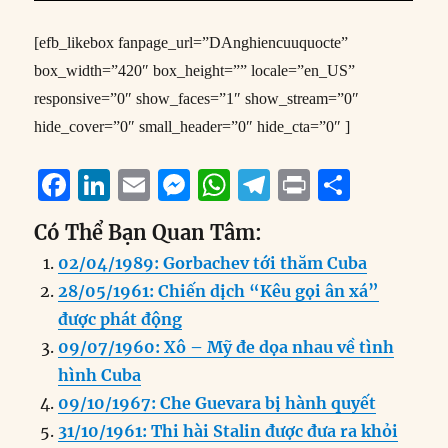
[efb_likebox fanpage_url=”DAnghiencuuquocte”
box_width=”420″ box_height=”” locale=”en_US”
responsive=”0″ show_faces=”1″ show_stream=”0″
hide_cover=”0″ small_header=”0″ hide_cta=”0″ ]
F
Li
E
M
W
T
P
S
a
n
m
e
h
el
ri
h
Có Thể Bạn Quan Tâm:
c
k
ai
ss
at
e
n
a
02/04/1989: Gorbachev tới thăm Cuba
e
e
l
e
s
g
t
re
28/05/1961: Chiến dịch “Kêu gọi ân xá”
b
d
n
A
r
được phát động
o
I
g
p
a
09/07/1960: Xô – Mỹ đe dọa nhau về tình
o
n
er
p
m
hình Cuba
k
09/10/1967: Che Guevara bị hành quyết
31/10/1961: Thi hài Stalin được đưa ra khỏi