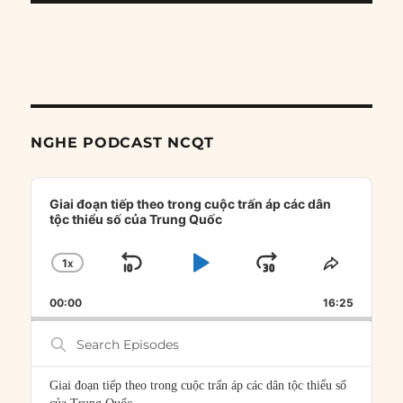
NGHE PODCAST NCQT
Audio
Player
Giai đoạn tiếp theo trong cuộc trấn áp các dân
tộc thiểu số của Trung Quốc
1
X
SKIP
PLAY
JUMP
CHANGE
SHARE
PLAYBACK
THIS
BACKWARD
PAUSE
FORWARD
00:00
RATE
16:25
EPISOD
Search
Episodes
Giai đoạn tiếp theo trong cuộc trấn áp các dân tộc thiểu số