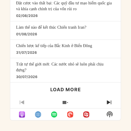
Đặt cược vào thất bại: Các quỹ đầu tư mạo hiểm quốc gia
và khía cạnh chính trị của vốn rủi ro
02/08/2026
Làm thế nào để kết thúc Chiến tranh Iran?
01/08/2026
Chiến lược kế tiếp của Bắc Kinh ở Biển Đông
31/07/2026
Trật tự thế giới mới: Các nước nhỏ sẽ luôn phải chịu
đựng?
30/07/2026
LOAD MORE
PREVIOUS
SHOW
NEXT
EPISODE
EPISODES
EPISO
Show
LIST
Podcast
Informat