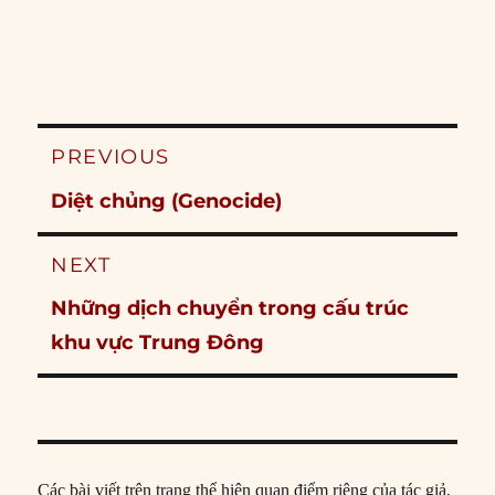
Post
PREVIOUS
navigation
Previous
Diệt chủng (Genocide)
post:
NEXT
Next
Những dịch chuyển trong cấu trúc
post:
khu vực Trung Đông
Các bài viết trên trang thể hiện quan điểm riêng của tác giả,