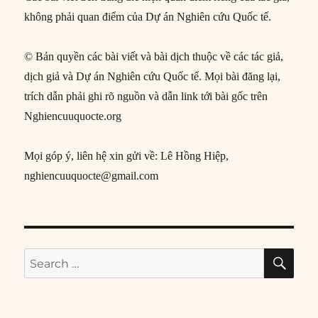
không phải quan điểm của Dự án Nghiên cứu Quốc tế.
© Bản quyền các bài viết và bài dịch thuộc về các tác giả,
dịch giả và Dự án Nghiên cứu Quốc tế. Mọi bài đăng lại,
trích dẫn phải ghi rõ nguồn và dẫn link tới bài gốc trên
Nghiencuuquocte.org
Mọi góp ý, liên hệ xin gửi về: Lê Hồng Hiệp,
nghiencuuquocte@gmail.com
SE
Search
for: