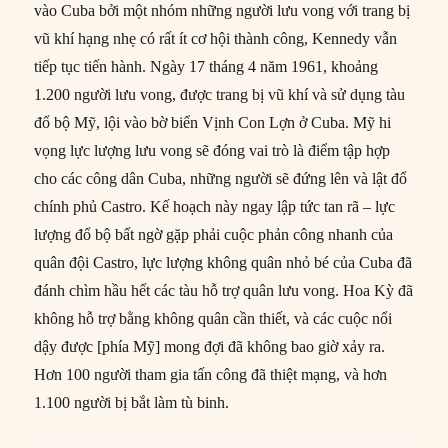
vào Cuba bởi một nhóm những người lưu vong với trang bị
vũ khí hạng nhẹ có rất ít cơ hội thành công, Kennedy vẫn
tiếp tục tiến hành. Ngày 17 tháng 4 năm 1961, khoảng
1.200 người lưu vong, được trang bị vũ khí và sử dụng tàu
đổ bộ Mỹ, lội vào bờ biển Vịnh Con Lợn ở Cuba. Mỹ hi
vọng lực lượng lưu vong sẽ đóng vai trò là điểm tập hợp
cho các công dân Cuba, những người sẽ đứng lên và lật đổ
chính phủ Castro. Kế hoạch này ngay lập tức tan rã – lực
lượng đổ bộ bất ngờ gặp phải cuộc phản công nhanh của
quân đội Castro, lực lượng không quân nhỏ bé của Cuba đã
đánh chìm hầu hết các tàu hỗ trợ quân lưu vong. Hoa Kỳ đã
không hỗ trợ bằng không quân cần thiết, và các cuộc nổi
dậy được [phía Mỹ] mong đợi đã không bao giờ xảy ra.
Hơn 100 người tham gia tấn công đã thiệt mạng, và hơn
1.100 người bị bắt làm tù binh.