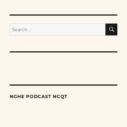
SE
Search
for:
NGHE PODCAST NCQT