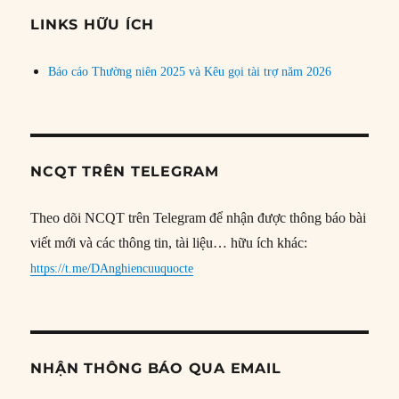
đề
LINKS HỮU ÍCH
Báo cáo Thường niên 2025 và Kêu gọi tài trợ năm 2026
NCQT TRÊN TELEGRAM
Theo dõi NCQT trên Telegram để nhận được thông báo bài
viết mới và các thông tin, tài liệu… hữu ích khác:
https://t.me/DAnghiencuuquocte
NHẬN THÔNG BÁO QUA EMAIL