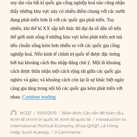
suy tàn của bất kì quốc gia công nghiệp hoá nào cũng nhận
thấy những khu vực này có nhiều điểm chung với các nước
đang phát triển hơn là với các quốc gia phát triển. Tuy
nhiên, khi thế kỉ XX sắp kết thúc thì đại đa số dân số trên
thế giới sinh sống ở những khu vực kém phát triển nơi mà
tiêu chuẩn sống kém hơn nhiều so với các quốc gia công
nghiệp hoá. Nền kinh tế chính trị quốc tế được đặc trưng
bởi hai khoảng cách thu nhập đáng chú ý. Một là khoảng
cách được thừa nhận một cách rộng rãi giữa các quốc gia
nghèo và giàu; và khoảng cách còn lại là sự khác biệt ngày
càng gia tăng trong nội bộ các quốc gia kém phát triển với
“#237- Chênh lệch Bắc – Nam: Hai bộ mặt 
nhau.
Continue reading
Author
Posted
Categories
NCQT
10/01/2015
Biên dịch
,
Các vấn đề toàn cầu
,
on
Tags
Kinh tế chính trị quốc tế
,
Kinh tế quốc tế
Introduction to
International Political Economy
,
Khoa QHQT
,
Lê Hồng
Hiệp
,
Sunil Kukreja
0 Comments