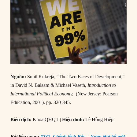
Nguồn:
Sunil Kukreja, “The Two Faces of Development,”
in David N. Balaam & Michael Vaseth,
Introduction to
International Political Economy,
(New Jersey: Pearson
Education, 2001), pp. 320-345.
Biên dịch:
Khoa QHQT |
Hiệu đính:
Lê Hồng Hiệp
Bài liên quan:
#237- Chênh lệch Bắc – Nam: Hai bộ mặt