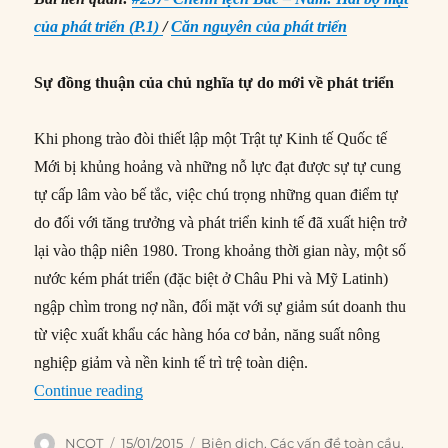
của phát triển (P.1)
/
Căn nguyên của phát triển
Sự đồng thuận của chủ nghĩa tự do mới về phát triển
Khi phong trào đòi thiết lập một Trật tự Kinh tế Quốc tế
Mới bị khủng hoảng và những nỗ lực đạt được sự tự cung
tự cấp lâm vào bế tắc, việc chú trọng những quan điểm tự
do đối với tăng trưởng và phát triển kinh tế đã xuất hiện trở
lại vào thập niên 1980. Trong khoảng thời gian này, một số
nước kém phát triển (đặc biệt ở Châu Phi và Mỹ Latinh)
ngập chìm trong nợ nần, đối mặt với sự giảm sút doanh thu
từ việc xuất khẩu các hàng hóa cơ bản, năng suất nông
nghiệp giảm và nền kinh tế trì trệ toàn diện.
“#238- Chênh lệch Bắc – Nam: Hai bộ mặt của ph
Continue reading
Author
Posted
Categories
NCQT
15/01/2015
Biên dịch
,
Các vấn đề toàn cầu
,