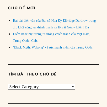
CHỦ ĐỀ MỚI
Hai bài diễn văn của Đại sứ Hoa Kỳ Elbridge Durbrow trong
dịp khởi công và khánh thành xa lộ Sài Gòn – Biên Hòa
Điểm khác biệt trong tư tưởng chiến tranh của Việt Nam,
Trung Quốc, Cuba
‘Black Myth: Wukong’ và sức mạnh mềm của Trung Quốc
TÌM BÀI THEO CHỦ ĐỀ
Tìm
bài
theo
chủ