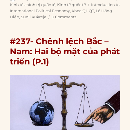
on
Tags
Kinh tế chính trị quốc tế
,
Kinh tế quốc tế
Introduction to
International Political Economy
,
Khoa QHQT
,
Lê Hồng
Hiệp
,
Sunil Kukreja
0 Comments
#237- Chênh lệch Bắc –
Nam: Hai bộ mặt của phát
triển (P.1)