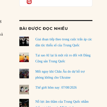
Informatio
04/08/2026
Điểm mù chiến lược của Trump tại Thái Bình
Dương
03/08/2026
g
BÀI ĐƯỢC ĐỌC NHIỀU
Đặt cược vào thất bại: Các quỹ đầu tư mạo
và
hiểm quốc gia và khía cạnh chính trị của vốn
rủi ro
Giai đoạn tiếp theo trong cuộc trấn áp các
02/08/2026
dân tộc thiểu số của Trung Quốc
Làm thế nào để kết thúc Chiến tranh Iran?
Tại sao AI lại là một rủi ro đối với Đảng
01/08/2026
Cộng sản Trung Quốc
Chiến lược kế tiếp của Bắc Kinh ở Biển Đông
Mối nguy khi Châu Âu do dự hỗ trợ
31/07/2026
phòng không cho Ukraine
Trật tự thế giới mới: Các nước nhỏ sẽ luôn
Thế giới hôm nay: 07/08/2026
phải chịu đựng?
30/07/2026
Nỗ lực âm thầm của Trung Quốc nhằm
LOAD MORE