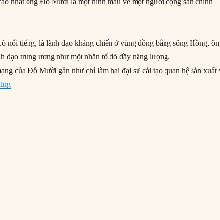
o cao nhất ông Đỗ Mười là một hình mẫu về một người cộng sản chính
ò nổi tiếng, là lãnh đạo kháng chiến ở vùng đồng bằng sông Hồng, ôn
nh đạo trung ương như một nhân tố đỏ đầy năng lượng.
ạng của Đỗ Mười gần như chỉ làm hai đại sự cải tạo quan hệ sản xuất 
“Tổng Bí thư Đỗ Mười: Từ cải tạo đến đổi mới”
ding