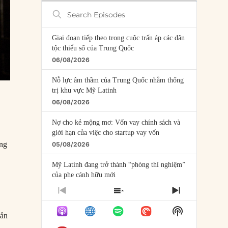
Search
Episodes
Giai đoạn tiếp theo trong cuộc trấn áp các dân
tộc thiểu số của Trung Quốc
06/08/2026
Nỗ lực âm thầm của Trung Quốc nhằm thống
trị khu vực Mỹ Latinh
06/08/2026
Nợ cho kẻ mộng mơ: Vốn vay chính sách và
giới hạn của việc cho startup vay vốn
ông
05/08/2026
Mỹ Latinh đang trở thành “phòng thí nghiệm”
của phe cánh hữu mới
04/08/2026
PREVIOUS
SHOW
NEXT
EPISODE
EPISODES
EPISODE
Tại sao Trung Quốc phủ nhận cuộc gặp với
Show
LIST
sản
Ngoại trưởng Nhật Bản?
Podcast