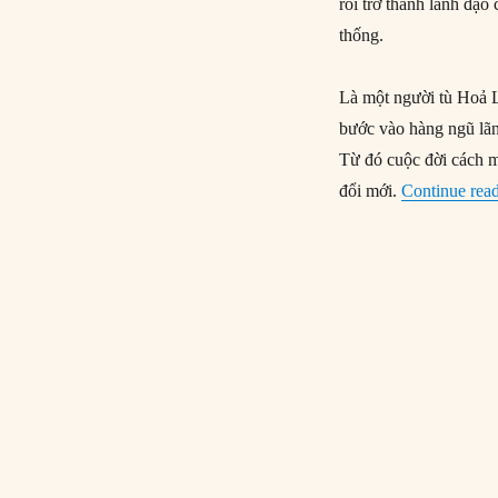
rồi trở thành lãnh đạ
thống.
Là một người tù Hoả L
bước vào hàng ngũ lã
Từ đó cuộc đời cách m
đổi mới.
Continue rea