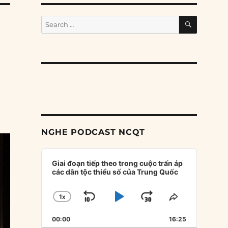
SEARCH
Search
for:
NGHE PODCAST NCQT
Audio
Player
Giai đoạn tiếp theo trong cuộc trấn áp
các dân tộc thiểu số của Trung Quốc
1
X
SKIP
PLAY
JUMP
CHANGE
SHARE
PLAYBACK
THIS
BACKWARD
PAUSE
FORWARD
00:00
RATE
16:25
EPISODE