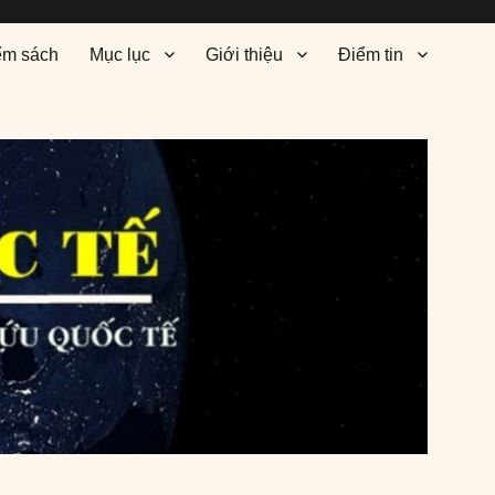
ểm sách
Mục lục
Giới thiệu
Điểm tin