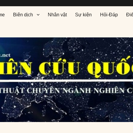
me
Biên dịch
Nhân vật
Sự kiện
Hỏi-Đáp
Đi