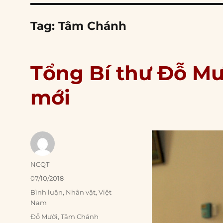
Tag:
Tâm Chánh
Tổng Bí thư Đỗ Mườ
mới
Author
NCQT
Posted
07/10/2018
on
Categories
Bình luận
,
Nhân vật
,
Việt
Nam
Tags
Đỗ Mười
,
Tâm Chánh