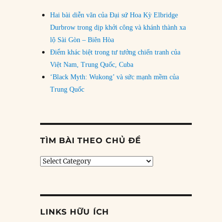
Hai bài diễn văn của Đại sứ Hoa Kỳ Elbridge
Durbrow trong dịp khởi công và khánh thành xa
lộ Sài Gòn – Biên Hòa
Điểm khác biệt trong tư tưởng chiến tranh của
Việt Nam, Trung Quốc, Cuba
‘Black Myth: Wukong’ và sức mạnh mềm của
Trung Quốc
TÌM BÀI THEO CHỦ ĐỀ
Tìm
bài
theo
chủ
đề
LINKS HỮU ÍCH