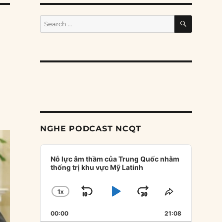
SEARCH
Search
for:
NGHE PODCAST NCQT
Audio
Player
Nỗ lực âm thầm của Trung Quốc nhằm
thống trị khu vực Mỹ Latinh
1
X
SKIP
PLAY
JUMP
CHANGE
SHARE
PLAYBACK
THIS
BACKWARD
PAUSE
FORWARD
00:00
RATE
21:08
EPISODE