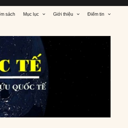
ểm sách
Mục lục
Giới thiệu
Điểm tin