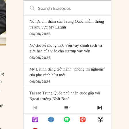
Search
Episodes
Nỗ lực âm thầm của Trung Quốc nhằm thống
trị khu vực Mỹ Latinh
06/08/2026
Nợ cho kẻ mộng mơ: Vốn vay chính sách và
giới hạn của việc cho startup vay vốn
05/08/2026
Mỹ Latinh đang trở thành “phòng thí nghiệm”
áng
của phe cánh hữu mới
h
04/08/2026
,
Tại sao Trung Quốc phủ nhận cuộc gặp với
Ngoại trưởng Nhật Bản?
từ
04/08/2026
PREVIOUS
SHOW
NEXT
EPISODE
EPISODES
EPISODE
Điểm mù chiến lược của Trump tại Thái Bình
Show
LIST
Dương
Podcast