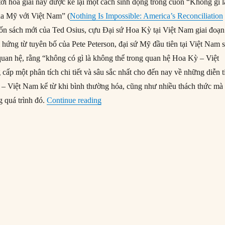
ới hòa giải này được kể lại một cách sinh động trong cuốn “Không gì l
ủa Mỹ với Việt Nam” (
Nothing Is Impossible: America’s Reconciliation
uốn sách mới của Ted Osius, cựu Đại sứ Hoa Kỳ tại Việt Nam giai đoạn
hứng từ tuyên bố của Pete Peterson, đại sứ Mỹ đầu tiên tại Việt Nam 
 quan hệ, rằng “không có gì là không thể trong quan hệ Hoa Kỳ – Việt
ấp một phân tích chi tiết và sâu sắc nhất cho đến nay về những diễn t
– Việt Nam kể từ khi bình thường hóa, cũng như nhiều thách thức mà 
“Quan hệ Mỹ – Việt: Đi từ hòa giải đế
g quá trình đó.
Continue reading