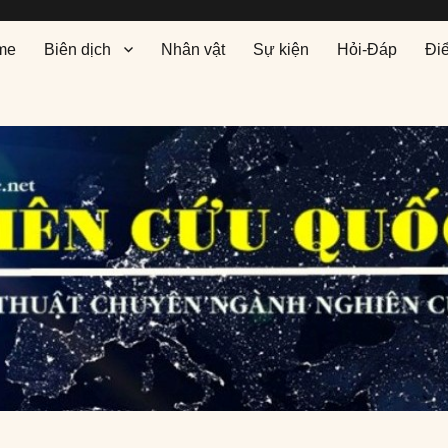
me
Biên dịch
Nhân vật
Sự kiện
Hỏi-Đáp
Đi