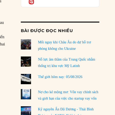
Informatio
03/08/2026
à
Đặt cược vào thất bại: Các quỹ đầu tư mạo
hiểm quốc gia và khía cạnh chính trị của vốn
rủi ro
sau
02/08/2026
BÀI ĐƯỢC ĐỌC NHIỀU
iến
Làm thế nào để kết thúc Chiến tranh Iran?
Mối nguy khi Châu Âu do dự hỗ trợ
01/08/2026
hai
phòng không cho Ukraine
n quan hệ thực chất”
Chiến lược kế tiếp của Bắc Kinh ở Biển Đông
31/07/2026
Nỗ lực âm thầm của Trung Quốc nhằm
thống trị khu vực Mỹ Latinh
Trật tự thế giới mới: Các nước nhỏ sẽ luôn
phải chịu đựng?
Thế giới hôm nay: 05/08/2026
30/07/2026
Tập tìm cách chôn vùi bê bối chấn động vòng
Nợ cho kẻ mộng mơ: Vốn vay chính sách
tròn thân cận của mình
và giới hạn của việc cho startup vay vốn
29/07/2026
Kỷ nguyên Ấn Độ Dương - Thái Bình
LOAD MORE