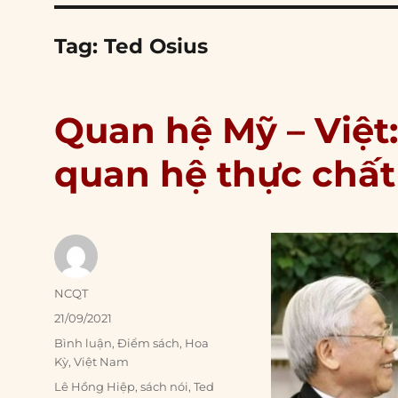
Tag:
Ted Osius
Quan hệ Mỹ – Việt:
quan hệ thực chất
Author
NCQT
Posted
21/09/2021
on
Categories
Bình luận
,
Điểm sách
,
Hoa
Kỳ
,
Việt Nam
Tags
Lê Hồng Hiệp
,
sách nói
,
Ted