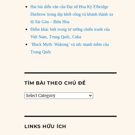
Hai bài diễn văn của Đại sứ Hoa Kỳ Elbridge
Durbrow trong dịp khởi công và khánh thành xa
lộ Sài Gòn – Biên Hòa
Điểm khác biệt trong tư tưởng chiến tranh của
Việt Nam, Trung Quốc, Cuba
‘Black Myth: Wukong’ và sức mạnh mềm của
Trung Quốc
TÌM BÀI THEO CHỦ ĐỀ
Tìm
bài
theo
chủ
đề
LINKS HỮU ÍCH