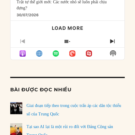
Trật tự thế giới mới: Các nước nhỏ sẽ luôn phải chịu
đựng?
30/07/2026
LOAD MORE
PREVIOUS
SHOW
NEXT
EPISODE
EPISODES
EPISO
Show
LIST
Podcast
Informat
BÀI ĐƯỢC ĐỌC NHIỀU
Giai đoạn tiếp theo trong cuộc trấn áp các dân tộc thiểu
số của Trung Quốc
Tại sao AI lại là một rủi ro đối với Đảng Cộng sản