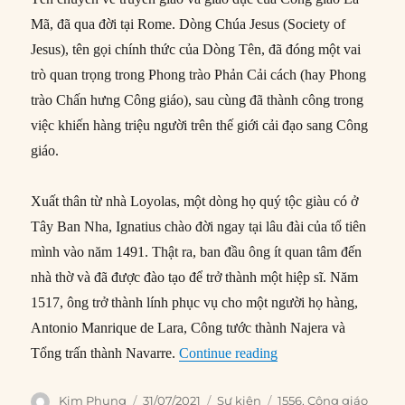
Mã, đã qua đời tại Rome. Dòng Chúa Jesus (Society of
Jesus), tên gọi chính thức của Dòng Tên, đã đóng một vai
trò quan trọng trong Phong trào Phản Cải cách (hay Phong
trào Chấn hưng Công giáo), sau cùng đã thành công trong
việc khiến hàng triệu người trên thế giới cải đạo sang Công
giáo.
Xuất thân từ nhà Loyolas, một dòng họ quý tộc giàu có ở
Tây Ban Nha, Ignatius chào đời ngay tại lâu đài của tổ tiên
mình vào năm 1491. Thật ra, ban đầu ông ít quan tâm đến
nhà thờ và đã được đào tạo để trở thành một hiệp sĩ. Năm
1517, ông trở thành lính phục vụ cho một người họ hàng,
Antonio Manrique de Lara, Công tước thành Najera và
“31/07/1556: Thánh Ig
Tổng trấn thành Navarre.
Continue reading
Author
Posted
Categories
Tags
Kim Phụng
31/07/2021
Sự kiện
1556
,
Công giáo