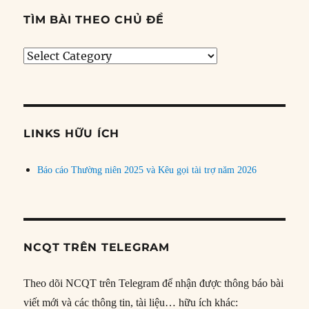
TÌM BÀI THEO CHỦ ĐỀ
Tìm
bài
theo
chủ
đề
LINKS HỮU ÍCH
Báo cáo Thường niên 2025 và Kêu gọi tài trợ năm 2026
NCQT TRÊN TELEGRAM
Theo dõi NCQT trên Telegram để nhận được thông báo bài
viết mới và các thông tin, tài liệu… hữu ích khác: