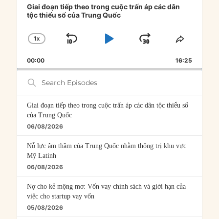
Player
Giai đoạn tiếp theo trong cuộc trấn áp các dân
tộc thiểu số của Trung Quốc
1
X
SKIP
PLAY
JUMP
CHANGE
SHARE
PLAYBACK
THIS
BACKWARD
PAUSE
FORWARD
00:00
RATE
16:25
EPISOD
Search
Episodes
Giai đoạn tiếp theo trong cuộc trấn áp các dân tộc thiểu số
của Trung Quốc
06/08/2026
Nỗ lực âm thầm của Trung Quốc nhằm thống trị khu vực
Mỹ Latinh
06/08/2026
Nợ cho kẻ mộng mơ: Vốn vay chính sách và giới hạn của
việc cho startup vay vốn
05/08/2026