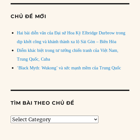
CHỦ ĐỀ MỚI
Hai bài diễn văn của Đại sứ Hoa Kỳ Elbridge Durbrow trong
dịp khởi công và khánh thành xa lộ Sài Gòn – Biên Hòa
Điểm khác biệt trong tư tưởng chiến tranh của Việt Nam,
Trung Quốc, Cuba
‘Black Myth: Wukong’ và sức mạnh mềm của Trung Quốc
TÌM BÀI THEO CHỦ ĐỀ
Tìm
bài
theo