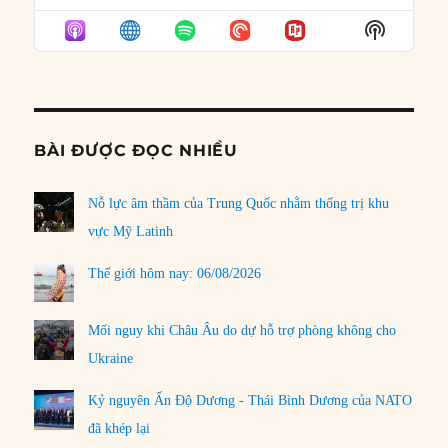
EPISODE
EPISODES
EPISO
Show
LIST
Podcast
Informat
BÀI ĐƯỢC ĐỌC NHIỀU
Nỗ lực âm thầm của Trung Quốc nhằm thống trị khu
vực Mỹ Latinh
Thế giới hôm nay: 06/08/2026
Mối nguy khi Châu Âu do dự hỗ trợ phòng không cho
Ukraine
Kỷ nguyên Ấn Độ Dương - Thái Bình Dương của NATO
đã khép lại