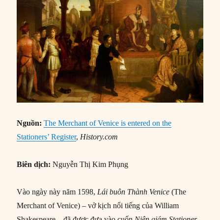
Nguồn:
The Merchant of Venice is entered on the
Stationers’ Register
,
History.com
Biên dịch:
Nguyễn Thị Kim Phụng
Vào ngày này năm 1598,
Lái buôn Thành Venice
(The
Merchant of Venice) – vở kịch nổi tiếng của William
Shakespeare – đã được đưa vào cuốn
Niên giám Stationer