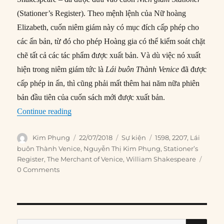
(Stationer’s Register). Theo mệnh lệnh của Nữ hoàng
Elizabeth, cuốn niêm giám này có mục đích cấp phép cho
các ấn bản, từ đó cho phép Hoàng gia có thể kiểm soát chặt
chẽ tất cả các tác phẩm được xuất bản. Và dù việc nó xuất
hiện trong niêm giám tức là
Lái buôn Thành Venice
đã được
cấp phép in ấn, thì cũng phải mất thêm hai năm nữa phiên
bản đầu tiên của cuốn sách mới được xuất bản.
“22/07/1598: Lái buôn Thành Venice được cấp 
Continue reading
Author
Posted
Categories
Tags
Kim Phụng
22/07/2018
Sự kiện
1598
,
2207
,
Lái
on
buôn Thành Venice
,
Nguyễn Thị Kim Phụng
,
Stationer’s
Register
,
The Merchant of Venice
,
William Shakespeare
0 Comments
SE