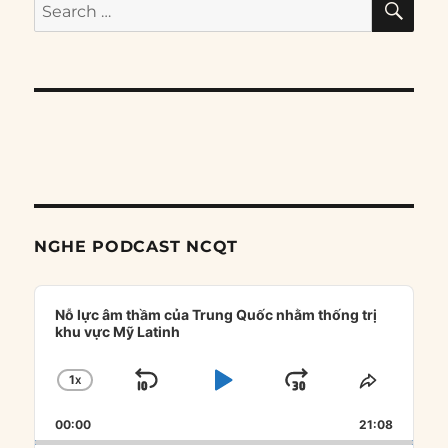
Search
for:
NGHE PODCAST NCQT
Audio
Player
Nỗ lực âm thầm của Trung Quốc nhằm thống trị
khu vực Mỹ Latinh
1
X
SKIP
PLAY
JUMP
CHANGE
SHARE
PLAYBACK
THIS
BACKWARD
PAUSE
FORWARD
00:00
RATE
21:08
EPISOD