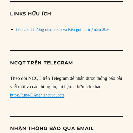
chủ
đề
LINKS HỮU ÍCH
Báo cáo Thường niên 2025 và Kêu gọi tài trợ năm 2026
NCQT TRÊN TELEGRAM
Theo dõi NCQT trên Telegram để nhận được thông báo bài
viết mới và các thông tin, tài liệu… hữu ích khác:
https://t.me/DAnghiencuuquocte
NHẬN THÔNG BÁO QUA EMAIL