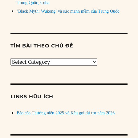
Trung Quốc, Cuba
‘Black Myth: Wukong’ và sức mạnh mềm của Trung Quốc
TÌM BÀI THEO CHỦ ĐỀ
Tìm
bài
theo
chủ
đề
LINKS HỮU ÍCH
Báo cáo Thường niên 2025 và Kêu gọi tài trợ năm 2026