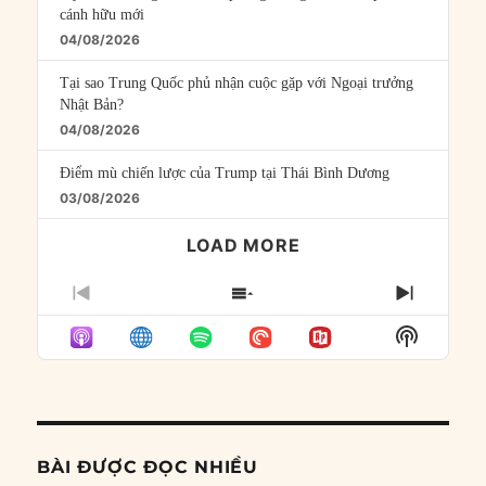
cánh hữu mới
04/08/2026
Tại sao Trung Quốc phủ nhận cuộc gặp với Ngoại trưởng
Nhật Bản?
04/08/2026
Điểm mù chiến lược của Trump tại Thái Bình Dương
03/08/2026
LOAD MORE
PREVIOUS
SHOW
NEXT
EPISODE
EPISODES
EPISO
Show
LIST
Podcast
Informat
BÀI ĐƯỢC ĐỌC NHIỀU