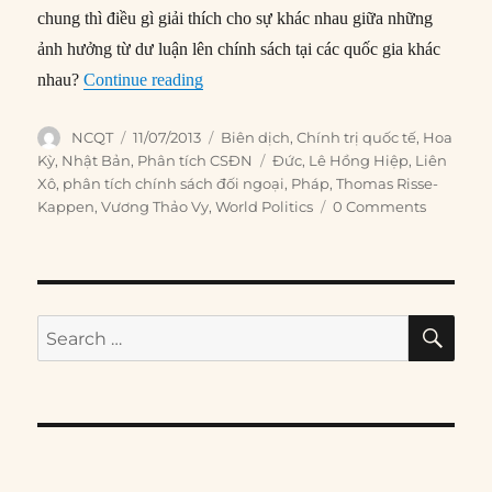
chung thì điều gì giải thích cho sự khác nhau giữa những
ảnh hưởng từ dư luận lên chính sách tại các quốc gia khác
“#29 – Công luận, cấu trúc quốc nội và c
nhau?
Continue reading
Author
Posted
Categories
NCQT
11/07/2013
Biên dịch
,
Chính trị quốc tế
,
Hoa
on
Tags
Kỳ
,
Nhật Bản
,
Phân tích CSĐN
Đức
,
Lê Hồng Hiệp
,
Liên
Xô
,
phân tích chính sách đối ngoại
,
Pháp
,
Thomas Risse-
Kappen
,
Vương Thảo Vy
,
World Politics
0 Comments
SE
Search
for: