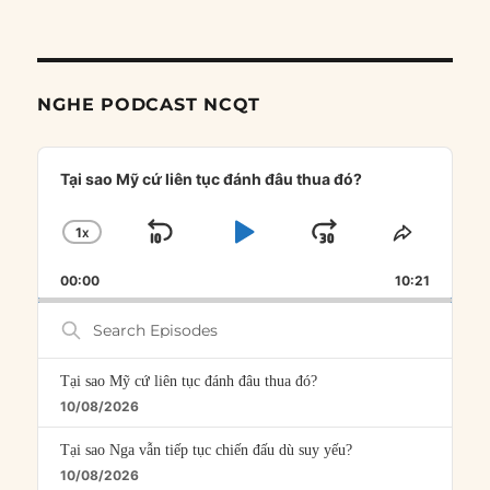
NGHE PODCAST NCQT
Audio
Player
Tại sao Mỹ cứ liên tục đánh đâu thua đó?
1
X
SKIP
PLAY
JUMP
CHANGE
SHARE
PLAYBACK
THIS
BACKWARD
PAUSE
FORWARD
00:00
RATE
10:21
EPISOD
Search
Episodes
Tại sao Mỹ cứ liên tục đánh đâu thua đó?
10/08/2026
Tại sao Nga vẫn tiếp tục chiến đấu dù suy yếu?
10/08/2026